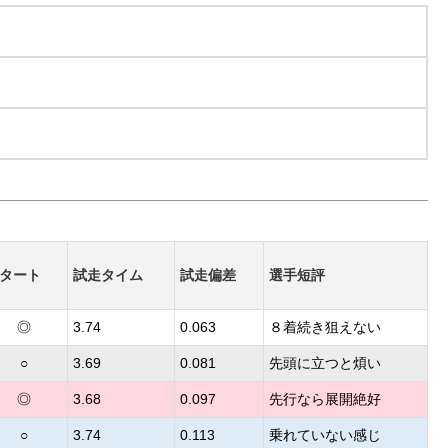
タート
試走タイム
試走偏差
選手短評
◎
3.74
0.063
８着続き狙えない
○
3.69
0.081
先頭に立つと煩い
◎
3.68
0.097
先行なら展開絶好
○
3.74
0.113
乗れていない感じ