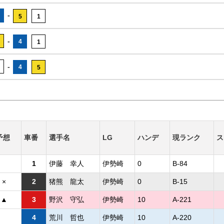
-
5
1
-
4
1
-
4
5
予想
車番
選手名
LG
ハンデ
現ランク
ス
1
伊藤 幸人
伊勢崎
0
B-84
×
2
猪熊 龍太
伊勢崎
0
B-15
▲
3
野沢 守弘
伊勢崎
10
A-221
4
荒川 哲也
伊勢崎
10
A-220