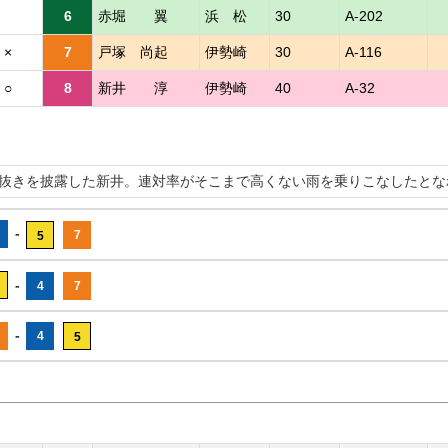
6
赤堀 翼
浜 松
30
A-202
×
7
戸塚 尚起
伊勢崎
30
A-116
○
8
新井 淳
伊勢崎
40
A-32
抜きを披露した新井。連対率がそこまで高くない雨を乗りこなしたとな
-
7
5
-
4
7
-
4
5