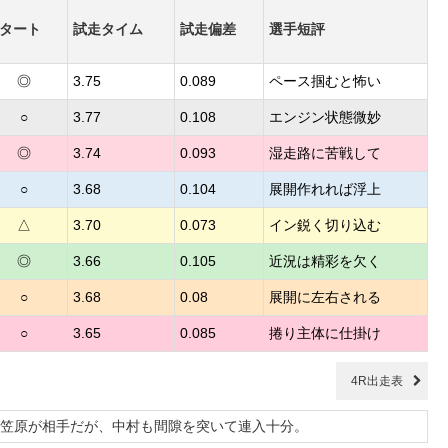
タート
試走タイム
試走偏差
選手短評
◎
3.75
0.089
ペース掴むと怖い
○
3.77
0.108
エンジン状態微妙
◎
3.74
0.093
湿走路に苦戦して
○
3.68
0.104
展開作れれば浮上
△
3.70
0.073
イン鋭く切り込む
◎
3.66
0.105
近況は精彩を欠く
○
3.68
0.08
展開に左右される
○
3.65
0.085
捲り主体に仕掛け
4R出走表
す笠原が相手だが、中村も間隙を突いて連入十分。