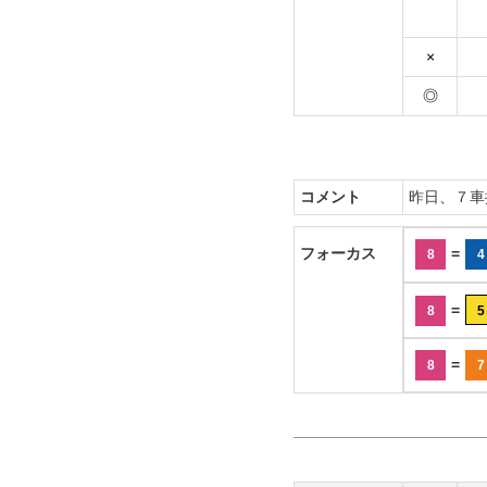
×
◎
コメント
昨日、７車
フォーカス
=
8
4
=
8
5
=
8
7