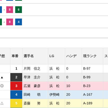
-
8
6
-
8
4
予想
車番
選手名
LG
ハンデ
現ランク
ス
1
片岡 信之
浜 松
0
B-97
▲
2
早津 圭介
浜 松
0
B-99
◎
3
広瀬 豪彦
浜 松
10
B-23
4
田崎 萌
伊勢崎
20
A-167
△
5
斎藤 努
浜 松
20
A-189