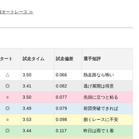
崎オートレース ≫
タート
試走タイム
試走偏差
選手短評
△
3.50
0.066
熱走路なら怖い
◎
3.41
0.082
逃げ展開は得意
○
3.50
0.077
先頭に立つと粘る
◎
3.49
0.079
前団突破できれば
○
3.53
0.098
捌くレースに不安
◎
3.44
0.117
昨日は雨で１着