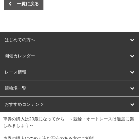
一覧に戻る
はじめての方へ
はじめての方へ
開催カレンダー
競輪
レース情報
オートレース
レース予想
競輪場一覧
競輪くじ
レース結果
北日本
函館競輪場
青森競輪場
いわき平競輪場
おすすめコンテンツ
車券の購入は20歳になってから ～競輪・オートレースは適度に楽
Dokanto!
キャリーオーバー一覧
関
競輪選手情報
弥彦競輪場
前橋競輪場
取手競輪場
宇都宮競輪場
しみましょう～
東
大宮競輪場
西武園競輪場
京王閣競輪場
立川競輪場
チャリロトプラザ
Perfecta Navi
車券の購入にのめり込む不安のある方のご相談