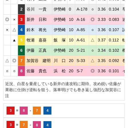
2
谷川 一貴
伊勢崎
0
A-178
○
3.36
0.104
早
◎
×
3
新井 日和
伊勢崎
10
A-16
◎
3.33
0.083
速
×
△
4
鈴木 将光
伊勢崎
10
A-85
○
3.36
0.107
試
▲
5
牧瀬 嘉葵
飯 塚
10
A-61
△
3.37
0.112
軌
6
伊藤 正真
伊勢崎
20
S-21
○
3.34
0.102
機
△
◎
7
加賀谷 建明
川 口
20
S-33
△
3.35
0.092
巻
○
○
8
佐藤 貴也
浜 松
20
S-7
◎
3.36
0.101
イ
近況、白星を量産している新井の速攻戦に期待。攻め鋭い佐藤が
果敢に仕掛け逆転を狙う。落車明けでも巻き返し強烈な加賀谷に
注
=
-
3
8
7
4
=
-
3
7
8
4