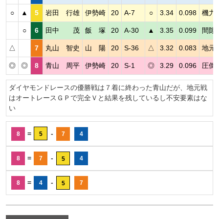
○
▲
5
岩田 行雄
伊勢崎
20
A-7
○
3.34
0.098
機力
○
6
田中 茂
飯 塚
20
A-30
▲
3.35
0.099
間隙
△
7
丸山 智史
山 陽
20
S-36
△
3.32
0.083
地元
◎
◎
8
青山 周平
伊勢崎
20
S-1
◎
3.29
0.096
圧倒
ダイヤモンドレースの優勝戦は７着に終わった青山だが、地元戦
はオートレースＧＰで完全Ｖと結果を残しているし不安要素はな
い
=
-
8
5
7
4
=
-
8
7
4
5
=
-
8
4
7
5