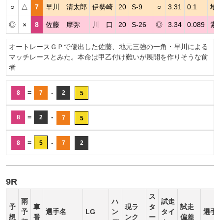
○
△
7
早川 清太郎
伊勢崎
20
S-9
○
3.31
0.1
地
◎
×
8
佐藤 摩弥
川 口
20
S-26
◎
3.34
0.089
素
オートレースＧＰで優出した佐藤、地元三強の一角・早川による
マッチレースとみた。本命は甲乙付け難いが展開を作りそうな前
者
=
-
8
7
2
5
=
-
8
2
7
5
=
-
8
5
7
2
9R
ス
雨
ハ
試走
予
車
現ラ
タ
試走
予
選手名
LG
ン
タイ
選手
想
番
ンク
ー
偏差