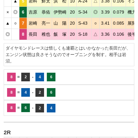
▲
5
岩科 鮮太
浜 松
10
A-24
△
3.38
0.106
イン
×
◎
6
吉原 恭佑
伊勢崎
20
S-34
◎
3.39
0.079
機力
▲
○
7
岩崎 亮一
山 陽
20
S-43
○
3.41
0.085
展開
◎
8
長田 稚也
飯 塚
20
S-18
△
3.36
0.106
後半
ダイヤモンドレースは惜しくも連覇とはいかなかった長田だが、
エンジン状態は良さそうなのでオープニングを制す。相手は岩
沼。
=
-
8
2
4
6
=
-
8
4
2
6
=
-
8
6
2
4
2R