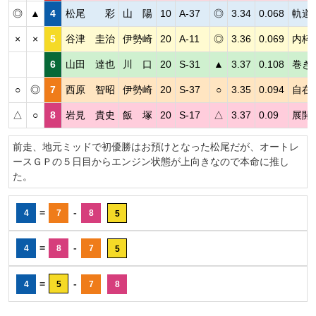
◎
▲
4
松尾 彩
山 陽
10
A-37
◎
3.34
0.068
軌道
×
×
5
谷津 圭治
伊勢崎
20
A-11
◎
3.36
0.069
内枠
6
山田 達也
川 口
20
S-31
▲
3.37
0.108
巻き
○
◎
7
西原 智昭
伊勢崎
20
S-37
○
3.35
0.094
自在
△
○
8
岩見 貴史
飯 塚
20
S-17
△
3.37
0.09
展開
前走、地元ミッドで初優勝はお預けとなった松尾だが、オートレ
ースＧＰの５日目からエンジン状態が上向きなので本命に推し
た。
=
-
4
7
8
5
=
-
4
8
7
5
=
-
4
5
7
8