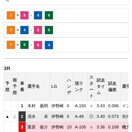
=
-
7
8
4
6
=
-
7
4
8
6
=
-
7
6
8
4
3R
ス
雨
ハ
試走
予
車
現ラ
タ
試走
予
選手名
LG
ン
タイ
選手
想
番
ンク
ー
偏差
想
デ
ム
ト
1
木村 義明
伊勢崎
0
A-150
○
3.43
0.086
イン
▲
△
2
清水 卓
伊勢崎
0
A-48
◎
3.40
0.073
先行
3
栗原 俊介
伊勢崎
10
A-105
○
3.36
0.108
機力