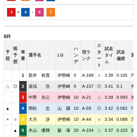
=
-
3
4
8
7
8R
ス
雨
ハ
試走
予
車
現ラ
タ
試走
予
選手名
LG
ン
タイ
選
想
番
ンク
ー
偏差
想
デ
ム
ト
1
新井 裕貴
伊勢崎
0
A-188
○
3.38
0.105
序
△
◎
2
湯浅 浩
伊勢崎
0
A-157
◎
3.41
0.1
先
3
中野 光公
伊勢崎
10
A-21
△
3.39
0.093
攻
▲
4
岡松 忠
山 陽
10
A-59
◎
3.42
0.082
巧
×
○
5
大月 渉
伊勢崎
10
A-44
○
3.34
0.088
穴
▲
6
木山 優輝
飯 塚
20
A-104
△
3.37
0.103
落