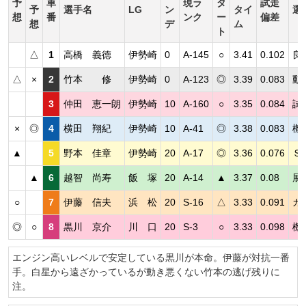
予
車
現ラ
タ
試走
予
選手名
LG
ン
タイ
選
想
番
ンク
ー
偏差
想
デ
ム
ト
△
1
高橋 義徳
伊勢崎
0
A-145
○
3.41
0.102
良
△
×
2
竹本 修
伊勢崎
0
A-123
◎
3.39
0.083
動
3
仲田 恵一朗
伊勢崎
10
A-160
○
3.35
0.084
試
×
◎
4
横田 翔紀
伊勢崎
10
A-41
◎
3.38
0.083
機
▲
5
野本 佳章
伊勢崎
20
A-17
◎
3.36
0.076
Ｓ
▲
6
越智 尚寿
飯 塚
20
A-14
▲
3.37
0.08
展
○
7
伊藤 信夫
浜 松
20
S-16
△
3.33
0.091
ガ
◎
○
8
黒川 京介
川 口
20
S-3
○
3.33
0.098
機
エンジン高いレベルで安定している黒川が本命。伊藤が対抗一番
手。白星から遠ざかっているが動き悪くない竹本の逃げ残りに
注。