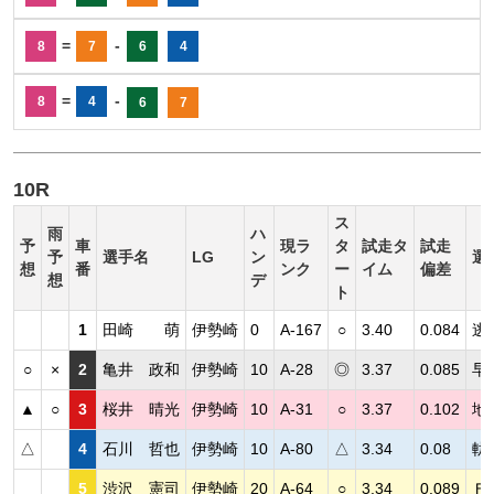
=
-
8
7
6
4
=
-
8
4
6
7
10R
ス
雨
ハ
予
車
現ラ
タ
試走タ
試走
予
選手名
LG
ン
選
想
番
ンク
ー
イム
偏差
想
デ
ト
1
田崎 萌
伊勢崎
0
A-167
○
3.40
0.084
逃
○
×
2
亀井 政和
伊勢崎
10
A-28
◎
3.37
0.085
早
▲
○
3
桜井 晴光
伊勢崎
10
A-31
○
3.37
0.102
地
△
4
石川 哲也
伊勢崎
10
A-80
△
3.34
0.08
軌
5
渋沢 憲司
伊勢崎
20
A-64
○
3.34
0.089
Ｆ