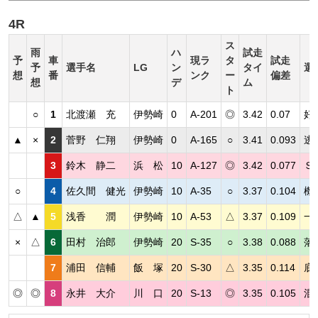
4R
ス
雨
ハ
試走
予
車
現ラ
タ
試走
予
選手名
LG
ン
タイ
選
想
番
ンク
ー
偏差
想
デ
ム
ト
○
1
北渡瀬 充
伊勢崎
0
A-201
◎
3.42
0.07
好
▲
×
2
菅野 仁翔
伊勢崎
0
A-165
○
3.41
0.093
逃
3
鈴木 静二
浜 松
10
A-127
◎
3.42
0.077
Ｓ
○
4
佐久間 健光
伊勢崎
10
A-35
○
3.37
0.104
機
△
▲
5
浅香 潤
伊勢崎
10
A-53
△
3.37
0.109
一
×
△
6
田村 治郎
伊勢崎
20
S-35
○
3.38
0.088
落
7
浦田 信輔
飯 塚
20
S-30
△
3.35
0.114
底
◎
◎
8
永井 大介
川 口
20
S-13
◎
3.35
0.105
混