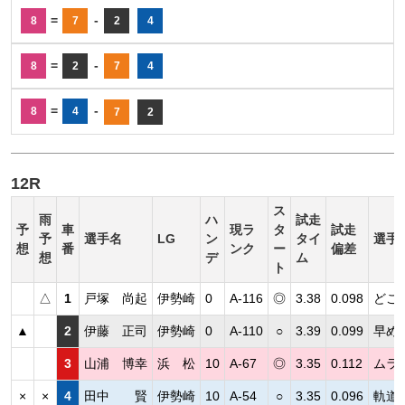
=
-
8
7
2
4
=
-
8
2
7
4
=
-
8
4
7
2
12R
ス
雨
ハ
試走
予
車
現ラ
タ
試走
予
選手名
LG
ン
タイ
選手
想
番
ンク
ー
偏差
想
デ
ム
ト
△
1
戸塚 尚起
伊勢崎
0
A-116
◎
3.38
0.098
どこ
▲
2
伊藤 正司
伊勢崎
0
A-110
○
3.39
0.099
早め
3
山浦 博幸
浜 松
10
A-67
◎
3.35
0.112
ムラ
×
×
4
田中 賢
伊勢崎
10
A-54
○
3.35
0.096
軌道