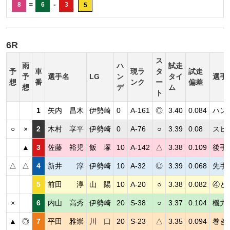
=
-
8
6
3
5
6R
ス
雨
ハ
試走
予
車
現ラ
タ
試走
予
選手名
LG
ン
タイ
選手
想
番
ンク
ー
偏差
想
デ
ム
ト
1
矢内 昌木
伊勢崎
0
A-161
◎
3.40
0.084
ハン
○
×
2
木村 享平
伊勢崎
0
A-76
○
3.39
0.08
スピ
▲
3
佐藤 裕児
飯 塚
10
A-142
△
3.38
0.109
後手
△
△
4
新井 淳
伊勢崎
10
A-32
◎
3.39
0.068
先手
5
前田 淳
山 陽
10
A-20
○
3.38
0.082
④と
×
6
内山 高秀
伊勢崎
20
S-38
○
3.37
0.104
機力
▲
◎
7
平田 雅崇
川 口
20
S-23
△
3.35
0.094
巻き