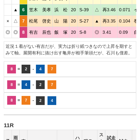
▲
6
笠木 美孝
浜 松
20
S-39
△
再3.46
0.071
イ
×
△
7
松尾 啓史
山 陽
20
S-27
▲
再3.35
0.104
巻
◎
◎
8
有吉 辰也
飯 塚
20
S-8
◎
3.41
0.09
自
近況１着がない有吉だが、実力は折り紙つきなので上昇を期すと
みて軸。展開有利に抜け出す亀井が相手筆頭だが、石川も僅差。
=
-
8
2
4
7
=
-
8
4
2
7
=
-
8
7
2
4
11R
ス
雨
ハ
試走