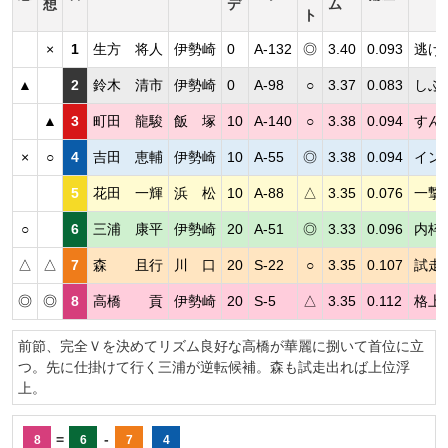
想
デ
ム
ト
×
1
生方 将人
伊勢崎
0
A-132
◎
3.40
0.093
逃げ
▲
2
鈴木 清市
伊勢崎
0
A-98
○
3.37
0.083
しぶ
▲
3
町田 龍駿
飯 塚
10
A-140
○
3.38
0.094
すん
×
○
4
吉田 恵輔
伊勢崎
10
A-55
◎
3.38
0.094
イン
5
花田 一輝
浜 松
10
A-88
△
3.35
0.076
一撃
○
6
三浦 康平
伊勢崎
20
A-51
◎
3.33
0.096
内枠
△
△
7
森 且行
川 口
20
S-22
○
3.35
0.107
試走
◎
◎
8
高橋 貢
伊勢崎
20
S-5
△
3.35
0.112
格上
前節、完全Ｖを決めてリズム良好な高橋が華麗に捌いて首位に立
つ。先に仕掛けて行く三浦が逆転候補。森も試走出れば上位浮
上。
=
-
8
6
7
4