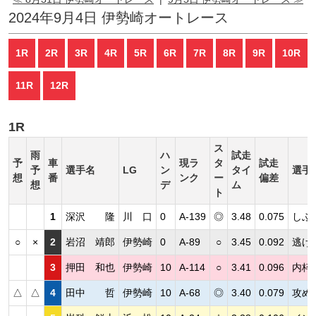
2024年9月4日 伊勢崎オートレース
1R
2R
3R
4R
5R
6R
7R
8R
9R
10R
11R
12R
1R
ス
雨
ハ
試走
予
車
現ラ
タ
試走
予
選手名
LG
ン
タイ
選手
想
番
ンク
ー
偏差
想
デ
ム
ト
1
深沢 隆
川 口
0
A-139
◎
3.48
0.075
しぶ
○
×
2
岩沼 靖郎
伊勢崎
0
A-89
○
3.45
0.092
逃げ
3
押田 和也
伊勢崎
10
A-114
○
3.41
0.096
内枠
△
△
4
田中 哲
伊勢崎
10
A-68
◎
3.40
0.079
攻め