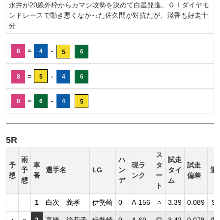
永井が20線外枠からカマシ攻勢を決めて白星発進。ＧⅠダイヤモ
ンドレースで動き悪くなかった佐久間が対抗だが、淺香も好走十
分
=
-
8
4
6
5
=
-
8
5
4
6
=
-
8
6
4
5
5R
ス
雨
ハ
試走
予
車
現ラ
タ
試走
予
選手名
LG
ン
タイ
選
想
番
ンク
ー
偏差
想
デ
ム
ト
1
白次 義孝
伊勢崎
0
A-156
○
3.39
0.089
Ｓ