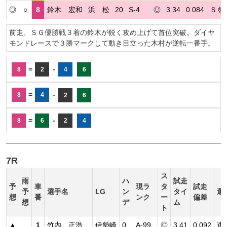
◎
○
8
鈴木 宏和
浜 松
20
S-4
◎
3.34
0.084
Ｓを
前走、ＳＧ優勝戦３着の鈴木が鋭く攻め上げて首位突破。ダイヤ
モンドレースで３勝マークして動き目立った木村が逆転一番手。
=
-
8
2
4
6
=
-
8
4
2
6
=
-
8
6
2
4
7R
ス
雨
ハ
試走
予
車
現ラ
タ
試走
予
選手名
LG
ン
タイ
選
想
番
ンク
ー
偏差
想
デ
ム
ト
▲
1
竹内 正浩
伊勢崎
0
A-99
◎
3.41
0.092
逃