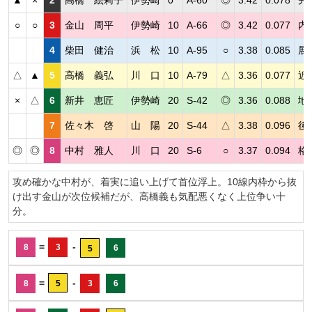
▲
×
2
高橋 絵莉子
伊勢崎
0
A-60
◎
3.42
0.078
先
○
○
3
金山 周平
伊勢崎
10
A-66
◎
3.42
0.077
内
4
柴田 健治
浜 松
10
A-95
○
3.38
0.085
展
△
▲
5
高橋 義弘
川 口
10
A-79
△
3.36
0.077
近
×
△
6
新井 恵匠
伊勢崎
20
S-42
◎
3.36
0.088
地
7
佐々木 啓
山 陽
20
S-44
△
3.38
0.096
後
◎
◎
8
中村 雅人
川 口
20
S-6
○
3.37
0.094
格
攻め確かな中村が、着実に追い上げて首位浮上。10線内枠から抜
け出す金山が次位候補だが、高橋義も気配悪くなく上位争い十
分。
=
-
8
3
6
5
=
-
8
5
3
6