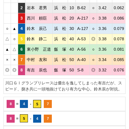
2
岩本 君男
浜 松
10
B-62
○
3.42
0.062
3
西川 頼臣
浜 松
20
A-217
○
3.38
0.086
○
▲
4
鈴木 辰己
浜 松
30
A-127
○
3.36
0.079
△
○
5
鈴木 静二
浜 松
40
A-53
◎
3.38
0.078
▲
△
6
東小野 正道
飯 塚
40
A-56
○
3.36
0.081
×
×
7
中村 友和
浜 松
50
A-40
○
3.34
0.085
◎
◎
8
有吉 辰也
飯 塚
50
S-8
◎
3.32
0.076
川口ＧⅠグランプリレースは優出を逸してしまった有吉だが、ス
ピード、捌き共に一頭地抜けており有力な中心。鈴木辰が対抗。
=
-
8
4
7
5
=
-
8
5
4
7