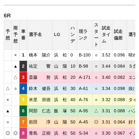
6R
ス
雨
ハ
試走
予
車
現ラ
タ
試走
予
選手名
LG
ン
タイ
選手
想
番
ンク
ー
偏差
想
デ
ム
ト
×
1
橋本 陽介
浜 松
0
B-100
○
3.52
0.096
晴れ
▲
2
祐定 響
山 陽
10
B-98
○
3.44
0.084
Ｓ含
△
3
斎藤 努
浜 松
20
A-171
○
3.40
0.082
エン
△
○
4
鈴木 健吾
浜 松
30
A-61
○
3.34
0.098
抜け
×
5
米里 崇徳
浜 松
40
A-76
○
3.32
0.088
タイ
▲
6
阿部 仁志
飯 塚
50
A-95
△
3.31
0.088
ハン
○
7
前田 淳
山 陽
50
A-45
◎
3.31
0.064
好Ｓ
◎
◎
8
青島 正樹
浜 松
50
S-34
○
3.30
0.067
イン