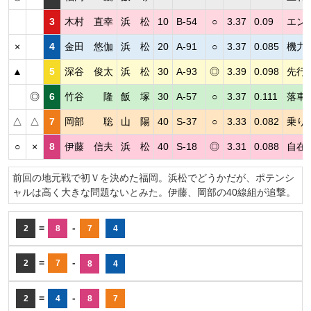
3
木村 直幸
浜 松
10
B-54
○
3.37
0.09
エン
×
4
金田 悠伽
浜 松
20
A-91
○
3.37
0.085
機力
▲
5
深谷 俊太
浜 松
30
A-93
◎
3.39
0.098
先行
◎
6
竹谷 隆
飯 塚
30
A-57
○
3.37
0.111
落車
△
△
7
岡部 聡
山 陽
40
S-37
○
3.33
0.082
乗り
○
×
8
伊藤 信夫
浜 松
40
S-18
◎
3.31
0.088
自在
前回の地元戦で初Ｖを決めた福岡。浜松でどうかだが、ポテンシ
ャルは高く大きな問題ないとみた。伊藤、岡部の40線組が追撃。
=
-
2
8
7
4
=
-
2
7
8
4
=
-
2
4
8
7