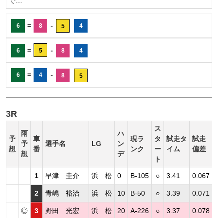
で…
=
-
6
8
4
5
=
-
6
5
8
4
=
-
6
4
8
5
3R
ス
雨
ハ
予
車
現ラ
タ
試走タ
試走
予
選手名
LG
ン
想
番
ンク
ー
イム
偏差
想
デ
ト
1
早津 圭介
浜 松
0
B-105
○
3.41
0.067
2
青嶋 裕治
浜 松
10
B-50
○
3.39
0.071
◎
3
野田 光宏
浜 松
20
A-226
○
3.37
0.078