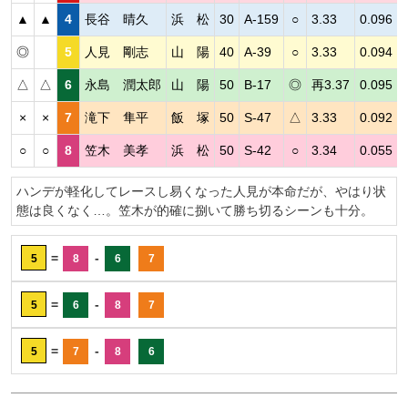
▲
▲
4
長谷 晴久
浜 松
30
A-159
○
3.33
0.096
◎
5
人見 剛志
山 陽
40
A-39
○
3.33
0.094
△
△
6
永島 潤太郎
山 陽
50
B-17
◎
再3.37
0.095
×
×
7
滝下 隼平
飯 塚
50
S-47
△
3.33
0.092
○
○
8
笠木 美孝
浜 松
50
S-42
○
3.34
0.055
ハンデが軽化してレースし易くなった人見が本命だが、やはり状
態は良くなく…。笠木が的確に捌いて勝ち切るシーンも十分。
=
-
5
8
6
7
=
-
5
6
8
7
=
-
5
7
8
6