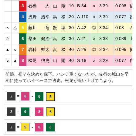
3
石橋 大
山 陽
10
B-34
○
3.39
0.098
位
4
浅野 浩幸
浜 松
20
A-110
○
3.39
0.077
反
×
△
5
藤川 竜
飯 塚
30
A-42
◎
3.34
0.08
ム
△
6
柴田 健治
浜 松
30
A-21
○
3.33
0.089
上
▲
○
7
岩科 鮮太
浜 松
40
A-25
◎
3.32
0.095
捌
○
▲
8
松尾 啓史
山 陽
40
S-16
○
3.29
0.077
自
前節、初Ｖを決めた森下。ハンデ重くなったが、先行の城山を早
めに捲ってハイペースで逃走。松尾が追い上げてこよう。
=
-
2
8
6
5
=
-
2
6
8
5
=
-
2
5
8
6