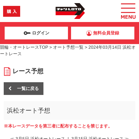
ログイン
無料会員登録
競輪・オートレースTOP
>
オート予想一覧
>
2024年03月14日 浜松オ
ートレース
レース予想
一覧に戻る
浜松オート予想
※本レースデータを第三者に配布することを禁じます。
≪ 3月5日 浜松オートレース
|
3月15日 浜松オートレース ≫