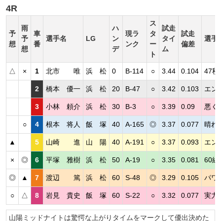
4R
ス
雨
ハ
試走
予
車
現ラ
タ
試走
予
選手名
LG
ン
タイ
選手
想
番
ンク
ー
偏差
想
デ
ム
ト
△
×
1
北市 唯
浜 松
0
B-114
○
3.44
0.104
47
2
橋本 優一
浜 松
20
B-47
○
3.42
0.103
エン
3
小林 頼介
浜 松
30
B-3
○
3.39
0.09
悪く
○
4
根本 将人
飯 塚
40
A-165
◎
3.37
0.077
晴れ
▲
5
山崎 進
山 陽
40
A-191
○
3.37
0.093
エン
×
◎
6
平塚 雅樹
浜 松
50
A-19
○
3.35
0.081
60
◎
▲
7
渡辺 篤
浜 松
60
S-48
◎
3.29
0.105
パワ
○
△
8
岩見 貴史
飯 塚
60
S-22
○
3.32
0.077
実力
山陽ミッドナイトは驚愕な上がりタイムをマークして優出決めた