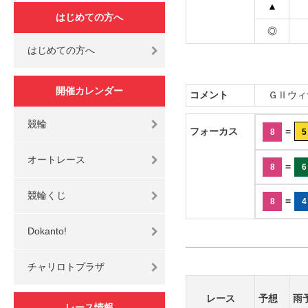
▲
はじめての方へ
◎
はじめての方へ
開催カレンダー
コメント
ＧⅡウィナ
競輪
フォーカス
=
8
5
オートレース
=
8
6
競輪くじ
=
8
4
Dokanto!
チャリロトプラザ
レース
予想
雨
レース情報