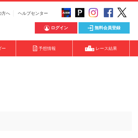
の方へ
ヘルプセンター
ログイン
無料会員登録
ダー
予想情報
レース結果