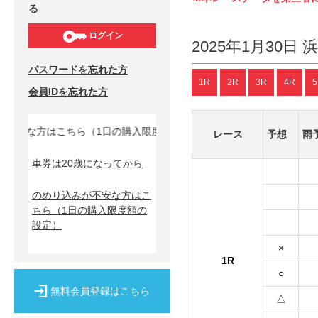
る
ログイン
2025年1月30日
パスワードを忘れた方
1R
2R
3R
4R
5
会員IDを忘れた方
安な方はこちら（1日の購入限度額の設定）↓
レース
予想
雨
車券は20歳になってから
のめり込みが不安な方はこ
ちら
（1日の購入限度額の
設定）
×
1R
○
無料会員登録はこちら
△