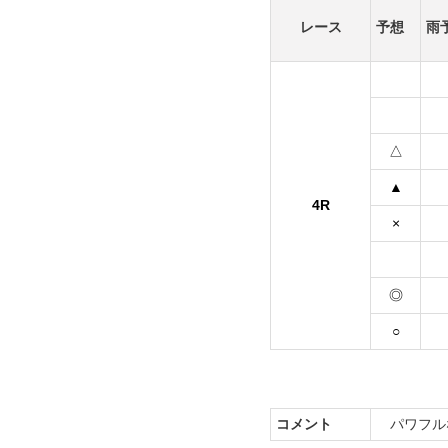
レース
予想
雨
△
▲
4R
×
◎
○
コメント
パワフルな