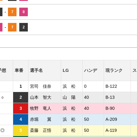
-
7
8
-
7
2
予想
車番
選手名
LG
ハンデ
現ランク
ス
1
宮司 佳奈
浜 松
0
B-122
○
2
山本 智大
山 陽
40
B-13
3
牧野 竜人
浜 松
40
B-90
4
赤堀 翼
浜 松
50
A-209
◎
5
斎藤 正悟
浜 松
50
A-119