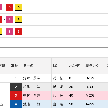
-
3
5
-
8
5
-
8
3
予想
車番
選手名
LG
ハンデ
現ランク
1
鈴木 景斗
浜 松
0
B-122
2
松尾 学
飯 塚
30
B-30
3
中村 晋典
浜 松
40
A-205
△
4
池浦 一博
山 陽
50
A-222