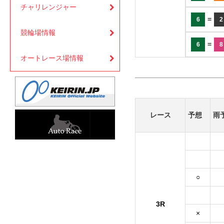
チャリレンジャー
=
6
2
競輪場情報
=
6
8
オートレース場情報
レース
予想
雨
○
3R
×