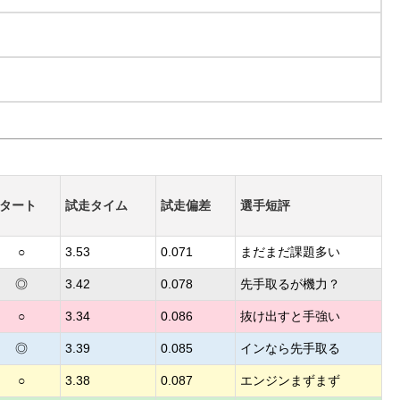
タート
試走タイム
試走偏差
選手短評
○
3.53
0.071
まだまだ課題多い
◎
3.42
0.078
先手取るが機力？
○
3.34
0.086
抜け出すと手強い
◎
3.39
0.085
インなら先手取る
○
3.38
0.087
エンジンまずまず