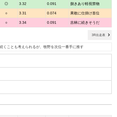
◎
3.32
0.091
捌きあり軽視禁物
○
3.31
0.074
果敢に仕掛け首位
○
3.34
0.091
吉林に続きそうだ
3R出走表
続くことも考えられるが、牧野を次位一番手に推す