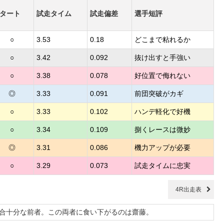
タート
試走タイム
試走偏差
選手短評
○
3.53
0.18
どこまで粘れるか
○
3.42
0.092
抜け出すと手強い
○
3.38
0.078
好位置で侮れない
◎
3.33
0.091
前団突破がカギ
○
3.33
0.102
ハンデ軽化で好機
○
3.34
0.109
捌くレースは微妙
◎
3.31
0.086
機力アップが必要
○
3.29
0.073
試走タイムに忠実
4R出走表
合十分な前者。この両者に食い下がるのは齋藤。