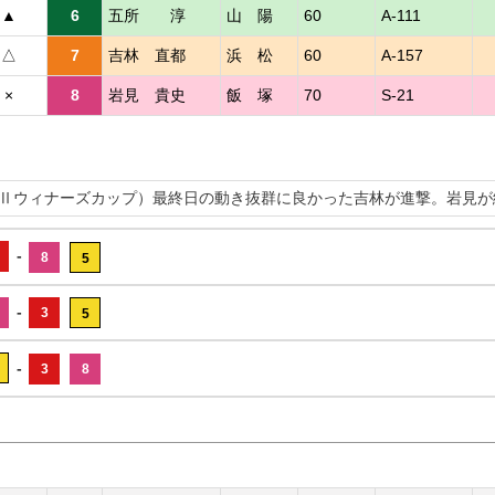
▲
6
五所 淳
山 陽
60
A-111
△
7
吉林 直都
浜 松
60
A-157
×
8
岩見 貴史
飯 塚
70
S-21
ウィナーズカップ）最終日の動き抜群に良かった吉林が進撃。岩見が
-
8
5
-
3
5
-
3
8