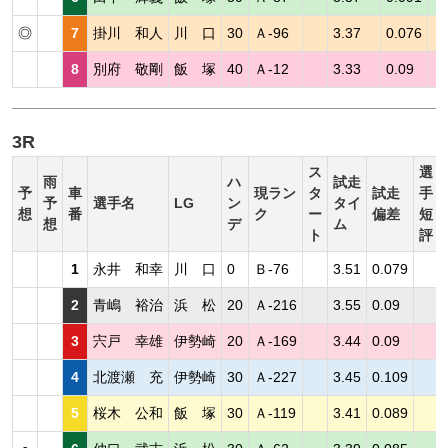
◎
7
掛川 和人
川 口
30
Ａ-96
3.37
0.076
8
別府 敬剛
飯 塚
40
Ａ-12
3.33
0.09
3R
ス
選
雨
ハ
試走
予
車
現ラン
タ
試走
手
予
選手名
LG
ン
タイ
想
番
ク
ー
偏差
短
想
デ
ム
ト
評
1
永井 和幸
川 口
0
Ｂ-76
3.51
0.079
2
青嶋 裕治
浜 松
20
Ａ-216
3.55
0.09
3
宍戸 幸雄
伊勢崎
20
Ａ-169
3.44
0.09
4
北渡瀬 充
伊勢崎
30
Ａ-227
3.45
0.109
5
桜木 公和
飯 塚
30
Ａ-119
3.41
0.089