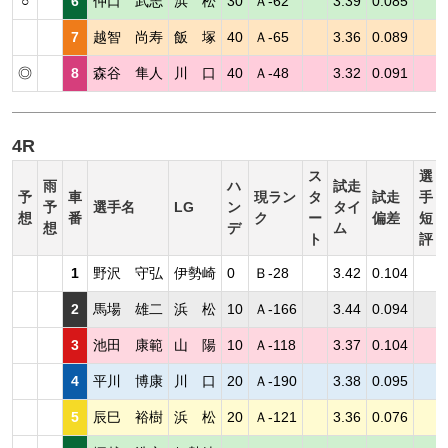
○
6
仲口 武志
浜 松
30
Ａ-62
3.39
0.085
7
越智 尚寿
飯 塚
40
Ａ-65
3.36
0.089
◎
8
森谷 隼人
川 口
40
Ａ-48
3.32
0.091
4R
ス
選
雨
ハ
試走
予
車
現ラン
タ
試走
手
予
選手名
LG
ン
タイ
想
番
ク
ー
偏差
短
想
デ
ム
ト
評
1
野沢 守弘
伊勢崎
0
Ｂ-28
3.42
0.104
2
馬場 雄二
浜 松
10
Ａ-166
3.44
0.094
3
池田 康範
山 陽
10
Ａ-118
3.37
0.104
4
平川 博康
川 口
20
Ａ-190
3.38
0.095
5
辰巳 裕樹
浜 松
20
Ａ-121
3.36
0.076