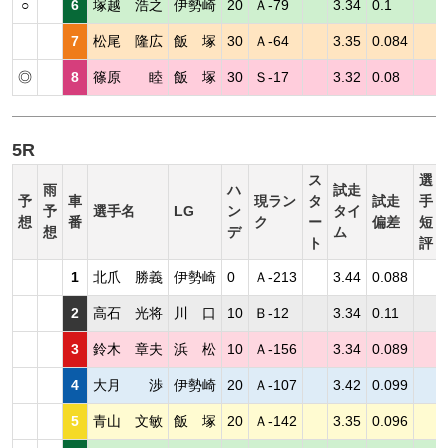
○
6
塚越 浩之
伊勢崎
20
Ａ-79
3.34
0.1
7
松尾 隆広
飯 塚
30
Ａ-64
3.35
0.084
◎
8
篠原 睦
飯 塚
30
Ｓ-17
3.32
0.08
5R
ス
選
雨
ハ
試走
予
車
現ラン
タ
試走
手
予
選手名
LG
ン
タイ
想
番
ク
ー
偏差
短
想
デ
ム
ト
評
1
北爪 勝義
伊勢崎
0
Ａ-213
3.44
0.088
2
高石 光将
川 口
10
Ｂ-12
3.34
0.11
3
鈴木 章夫
浜 松
10
Ａ-156
3.34
0.089
4
大月 渉
伊勢崎
20
Ａ-107
3.42
0.099
5
青山 文敏
飯 塚
20
Ａ-142
3.35
0.096