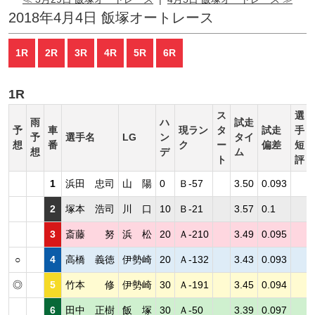
2018年4月4日 飯塚オートレース
1R
2R
3R
4R
5R
6R
1R
ス
選
雨
ハ
試走
予
車
現ラン
タ
試走
手
予
選手名
LG
ン
タイ
想
番
ク
ー
偏差
短
想
デ
ム
ト
評
1
浜田 忠司
山 陽
0
Ｂ-57
3.50
0.093
2
塚本 浩司
川 口
10
Ｂ-21
3.57
0.1
3
斎藤 努
浜 松
20
Ａ-210
3.49
0.095
○
4
高橋 義徳
伊勢崎
20
Ａ-132
3.43
0.093
◎
5
竹本 修
伊勢崎
30
Ａ-191
3.45
0.094
6
田中 正樹
飯 塚
30
Ａ-50
3.39
0.097