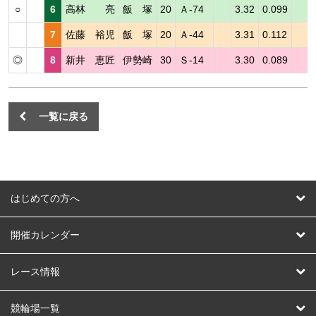
○
6
高林 亮
飯 塚
20
Ａ-74
3.32
0.099
7
佐藤 裕児
飯 塚
20
Ａ-44
3.31
0.112
◎
8
新井 恵匠
伊勢崎
30
Ｓ-14
3.30
0.089
一覧に戻る
はじめての方へ
はじめての方へ
開催カレンダー
競輪
レース情報
オートレース
レース予想
競輪場一覧