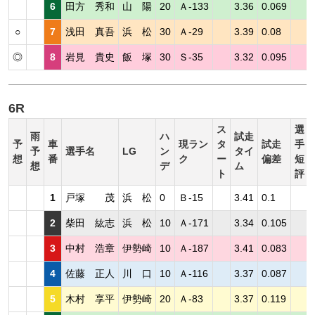
6
田方 秀和
山 陽
20
Ａ-133
3.36
0.069
○
7
浅田 真吾
浜 松
30
Ａ-29
3.39
0.08
◎
8
岩見 貴史
飯 塚
30
Ｓ-35
3.32
0.095
6R
ス
選
雨
ハ
試走
予
車
現ラン
タ
試走
手
予
選手名
LG
ン
タイ
想
番
ク
ー
偏差
短
想
デ
ム
ト
評
1
戸塚 茂
浜 松
0
Ｂ-15
3.41
0.1
2
柴田 紘志
浜 松
10
Ａ-171
3.34
0.105
3
中村 浩章
伊勢崎
10
Ａ-187
3.41
0.083
4
佐藤 正人
川 口
10
Ａ-116
3.37
0.087
5
木村 享平
伊勢崎
20
Ａ-83
3.37
0.119