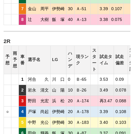
7
金山 周平
伊勢崎
30
Ａ-51
3.39
0.107
8
辻 大樹
飯 塚
40
Ａ-13
3.38
0.075
2R
ス
選
雨
ハ
予
車
現ラン
タ
試走タ
試走
手
予
選手名
LG
ン
想
番
ク
ー
イム
偏差
短
想
デ
ト
評
1
河合 久
川 口
0
Ｂ-65
3.53
0.09
2
岩永 清文
山 陽
10
Ｂ-26
3.49
0.078
3
野田 光宏
浜 松
20
Ａ-174
再3.47
0.088
○
4
戸塚 尚起
伊勢崎
20
Ａ-178
3.39
0.108
5
中野 光公
伊勢崎
30
Ａ-183
3.40
0.103
6
田中 輝義
飯 塚
30
Ａ-87
3.37
0.091