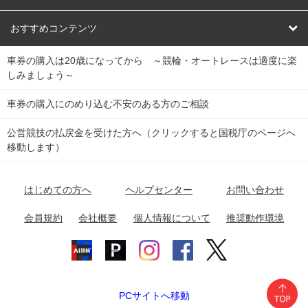
競輪くじ
レース結果
北日本
函館競輪場
青森競輪場
いわき平競輪場
おすすめコンテンツ
車券の購入は20歳になってから ～競輪・オートレースは適度に楽
Dokanto!
キャリーオーバー一覧
関
競輪選手情報
弥彦競輪場
前橋競輪場
取手競輪場
宇都宮競輪場
しみましょう～
東
大宮競輪場
西武園競輪場
京王閣競輪場
立川競輪場
チャリロトプラザ
Perfecta Navi
車券の購入にのめり込む不安のある方のご相談
南
松戸競輪場
千葉競輪場
川崎競輪場
平塚競輪場
公営競技の払戻金を受けた方へ（クリックすると国税庁のページへ
netkeirin
関
移動します）
小田原競輪場
伊東競輪場
静岡競輪場
東
ケイリンガル
中
名古屋競輪場
岐阜競輪場
大垣競輪場
豊橋競輪場
はじめての方へ
ヘルプセンター
お問い合わせ
部
チャリレンジャー
富山競輪場
松阪競輪場
四日市競輪場
会員規約
会社概要
個人情報について
推奨動作環境
競輪場情報
近
福井競輪場
奈良競輪場
向日町競輪場
和歌山競輪場
畿
岸和田競輪場
オートレース場情報
PCサイトへ移動