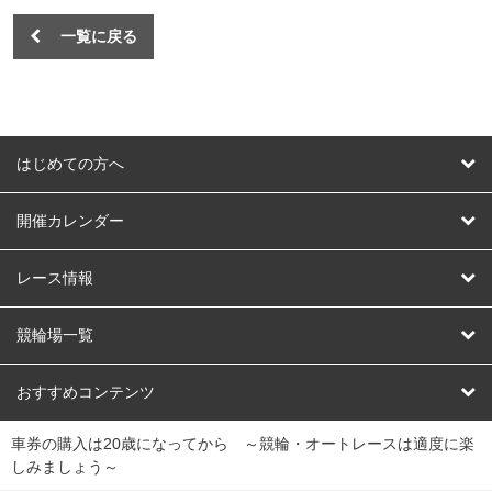
一覧に戻る
はじめての方へ
はじめての方へ
開催カレンダー
競輪
レース情報
オートレース
レース予想
競輪場一覧
競輪くじ
レース結果
北日本
函館競輪場
青森競輪場
いわき平競輪場
おすすめコンテンツ
車券の購入は20歳になってから ～競輪・オートレースは適度に楽
Dokanto!
キャリーオーバー一覧
関
競輪選手情報
弥彦競輪場
前橋競輪場
取手競輪場
宇都宮競輪場
しみましょう～
東