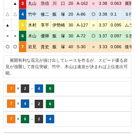
▲
3
丸山 浩信
川 口
20
A-162
○
3.38
0.063
展開
△
△
4
竹中 修二
飯 塚
20
A-86
◎
3.38
0.1
Ｓ行
▲
5
木村 享平
伊勢崎
30
A-127
○
3.37
0.095
ムラ
×
×
6
木山 優輝
飯 塚
30
A-72
◎
3.37
0.097
Ｓ攻
◎
◎
7
岩見 貴史
飯 塚
40
S-30
○
3.33
0.086
後半
展開有利な花元が抜け出してレースを作るが、スピード優る岩
見が強襲して首位突破。竹中、木山は速攻が決まれば上位進出可
能。
=
-
7
2
4
6
=
-
7
4
2
6
=
-
7
6
2
4