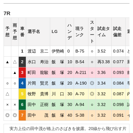
7R
ス
雨
ハ
予
車
現ラ
タ
試走タ
試走
予
選手名
LG
ン
選
想
番
ンク
ー
イム
偏差
想
デ
ト
1
渡辺 京二
伊勢崎
0
B-75
○
3.52
0.074
ど
▲
△
2
水口 寿治
飯 塚
10
B-54
○
再3.38
0.077
展
▲
3
町田 龍駿
飯 塚
20
A-211
○
3.36
0.093
前
○
○
4
片岡 賢児
飯 塚
20
A-190
◎
3.34
0.084
早
△
5
牧野 貴博
川 口
30
A-70
◎
3.32
0.087
内
×
×
6
田中 正樹
飯 塚
30
A-94
○
3.32
0.098
試
◎
◎
7
田中 茂
飯 塚
40
S-38
○
3.32
0.091
イ
実力上位の田中茂が格上のさばきを披露。20線から飛び出す片