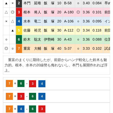
▲
×
2
本門 延唯
飯 塚
10
B-58
○
3.40
0.084
早め
△
◎
3
根本 将人
飯 塚
20
A-180
◎
3.36
0.101
前団
×
△
4
水本 竜二
飯 塚
20
A-106
○
3.36
0.095
イン
▲
5
佐藤 裕児
飯 塚
30
A-112
◎
3.34
0.118
前団
○
6
鈴木 聡太
伊勢崎
30
A-43
○
3.36
0.088
位置
◎
○
7
重富 大輔
飯 塚
40
S-37
○
3.33
0.102
試走
重富のまくりに期待したが、前節からハンデ軽化した鈴木も魅
力的。根本、水本の20線勢も侮れないし、本門も展開作れれば浮
上。
=
-
7
6
3
4
=
-
7
3
6
4
=
-
7
4
6
3