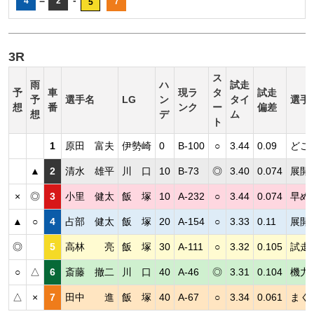
=
-
4
2
7
5
3R
ス
雨
ハ
試走
予
車
現ラ
タ
試走
予
選手名
LG
ン
タイ
選手
想
番
ンク
ー
偏差
想
デ
ム
ト
1
原田 富夫
伊勢崎
0
B-100
○
3.44
0.09
どこ
▲
2
清水 雄平
川 口
10
B-73
◎
3.40
0.074
展開
×
◎
3
小里 健太
飯 塚
10
A-232
○
3.44
0.074
早め
▲
○
4
占部 健太
飯 塚
20
A-154
○
3.33
0.11
展開
◎
5
高林 亮
飯 塚
30
A-111
○
3.32
0.105
試走
○
△
6
斎藤 撤二
川 口
40
A-46
◎
3.31
0.104
機力
△
×
7
田中 進
飯 塚
40
A-67
○
3.34
0.061
まく