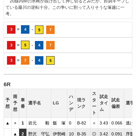
20線内枠の水崎が抜け出して押し切るとみたが、好調キープし
ている藤川の逆転十分。この争いに割って入りそうな塚越に一
考。
=
-
3
4
7
5
=
-
3
5
4
7
=
-
3
7
4
5
6R
ス
雨
ハ
試走
予
車
現ラ
タ
試走
予
選手名
LG
ン
タイ
選手
想
番
ンク
ー
偏差
想
デ
ム
ト
▲
×
1
岩元 毅
飯 塚
0
B-82
○
3.43
0.066
逃げ
▲
2
野沢 守弘
伊勢崎
10
B-35
◎
3.42
0.091
序盤