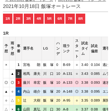
2021年10月18日 飯塚オートレース
1R
2R
3R
4R
5R
6R
7R
8R
1R
ス
雨
ハ
試走
予
車
現ラ
タ
試走
予
選手名
LG
ン
タイ
選手
想
番
ンク
ー
偏差
想
デ
ム
ト
×
1
宮地 朗
飯 塚
0
B-69
○
3.40
0.104
逃げ
▲
2
相馬 康夫
川 口
10
A-131
○
3.43
0.085
ムラ
◎
◎
3
藤川 幸宏
飯 塚
10
A-133
◎
3.38
0.093
速攻
▲
○
4
内山 雄介
飯 塚
20
A-148
◎
3.38
0.095
エン
○
△
5
辻 大樹
飯 塚
20
A-95
○
3.35
0.089
展開
△
×
6
山田 真弘
川 口
30
A-8
○
3.37
0.08
後半