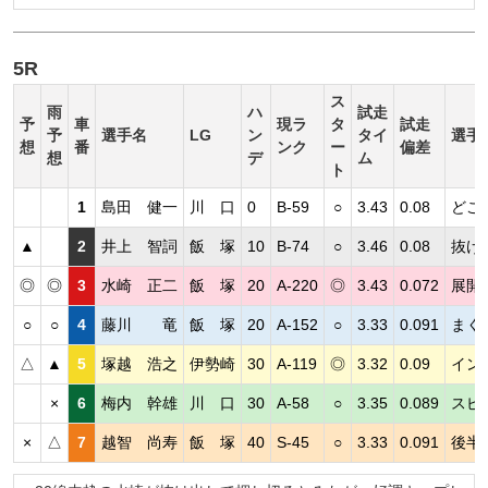
5R
ス
雨
ハ
試走
予
車
現ラ
タ
試走
予
選手名
LG
ン
タイ
選手
想
番
ンク
ー
偏差
想
デ
ム
ト
1
島田 健一
川 口
0
B-59
○
3.43
0.08
どこ
▲
2
井上 智詞
飯 塚
10
B-74
○
3.46
0.08
抜け
◎
◎
3
水崎 正二
飯 塚
20
A-220
◎
3.43
0.072
展開
○
○
4
藤川 竜
飯 塚
20
A-152
○
3.33
0.091
まく
△
▲
5
塚越 浩之
伊勢崎
30
A-119
◎
3.32
0.09
イン
×
6
梅内 幹雄
川 口
30
A-58
○
3.35
0.089
スピ
×
△
7
越智 尚寿
飯 塚
40
S-45
○
3.33
0.091
後半