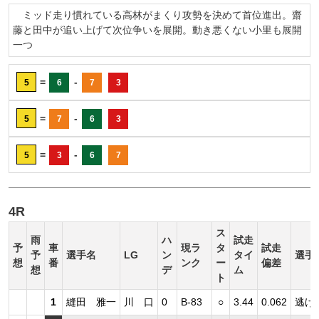
ミッド走り慣れている高林がまくり攻勢を決めて首位進出。齋
藤と田中が追い上げて次位争いを展開。動き悪くない小里も展開
一つ
=
-
5
6
7
3
=
-
5
7
6
3
=
-
5
3
6
7
4R
ス
雨
ハ
試走
予
車
現ラ
タ
試走
予
選手名
LG
ン
タイ
選手
想
番
ンク
ー
偏差
想
デ
ム
ト
1
縫田 雅一
川 口
0
B-83
○
3.44
0.062
逃げ