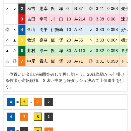
×
○
2
秋吉 忠幸
飯 塚
0
B-37
◎
3.41
0.068
先手
3
吉田 幸司
川 口
10
A-214
◎
3.38
0.08
速攻
◎
×
4
金山 周平
伊勢崎
10
A-81
○
3.33
0.098
好位
○
▲
5
牧瀬 嘉葵
飯 塚
20
A-55
○
3.33
0.084
機力
▲
△
6
井村 淳一
飯 塚
30
A-110
○
3.32
0.093
Ｓ劣
△
◎
7
中尾 貴志
飯 塚
30
A-71
◎
3.31
0.098
トッ
位置いい金山が前団突破して押し切ろう。20線単騎から仕掛け
る牧瀬が逆転候補。Ｓ速い中尾も好ダッシュ決めて上位進出を狙
う。
=
-
4
5
7
2
=
-
4
7
2
5