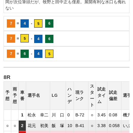
岡が次位筆頭だが、牧野と田中正も僅差。展開有利な水口も侮れ
ない
=
-
7
4
6
5
=
-
7
5
4
6
=
-
7
6
4
5
8R
ス
雨
ハ
試走
予
車
現ラ
タ
試走
予
選手名
LG
ン
タイ
選手
想
番
ンク
ー
偏差
想
デ
ム
ト
1
松永 幸二
川 口
0
B-72
○
3.45
0.08
機力
○
○
2
花元 初美
飯 塚
10
B-41
○
3.38
0.058
いぶ