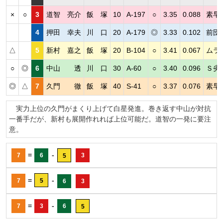
×
○
3
道智 亮介
飯 塚
10
A-197
○
3.35
0.088
素早
4
押田 幸夫
川 口
20
A-179
◎
3.33
0.102
前団
△
5
新村 嘉之
飯 塚
20
B-104
○
3.41
0.067
ムラ
○
◎
6
中山 透
川 口
30
A-60
○
3.40
0.096
Ｓ劣
◎
△
7
久門 徹
飯 塚
40
S-41
○
3.37
0.076
素早
実力上位の久門がまくり上げて白星発進。巻き返す中山が対抗
一番手だが、新村も展開作れれば上位可能だ。道智の一発に要注
意。
=
-
7
6
3
5
=
-
7
5
6
3
=
-
7
3
6
5