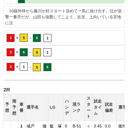
10線外枠から藤川が好スタート決めて一気に抜け出す。辻が追
撃一番手だが、山田も強襲してこよう。近況、上向いている宮地
に注
=
-
3
5
6
1
=
-
3
6
5
1
=
-
3
1
6
5
2R
ス
雨
ハ
試走
予
車
現ラ
タ
試走
予
選手名
LG
ン
タイ
選手
想
番
ンク
ー
偏差
想
デ
ム
ト
1
城戸 徹
飯 塚
0
B-51
○
3.45
0.0
復帰