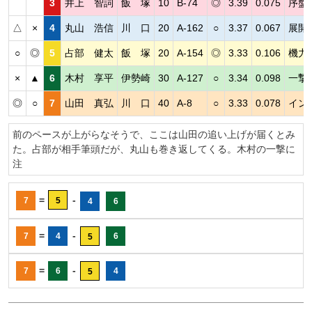
3
井上 智詞
飯 塚
10
B-74
◎
3.39
0.075
序盤
△
×
4
丸山 浩信
川 口
20
A-162
○
3.37
0.067
展開
○
◎
5
占部 健太
飯 塚
20
A-154
◎
3.33
0.106
機力
×
▲
6
木村 享平
伊勢崎
30
A-127
○
3.34
0.098
一撃
◎
○
7
山田 真弘
川 口
40
A-8
○
3.33
0.078
イン
前のペースが上がらなそうで、ここは山田の追い上げが届くとみ
た。占部が相手筆頭だが、丸山も巻き返してくる。木村の一撃に
注
=
-
7
5
4
6
=
-
7
4
6
5
=
-
7
6
4
5