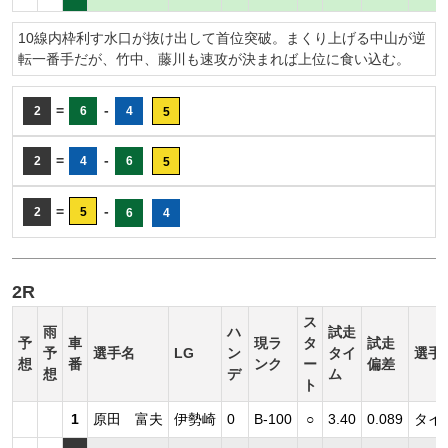
10線内枠利す水口が抜け出して首位突破。まくり上げる中山が逆
転一番手だが、竹中、藤川も速攻が決まれば上位に食い込む。
=
-
2
6
4
5
=
-
2
4
6
5
=
-
2
5
6
4
2R
ス
雨
ハ
試走
予
車
現ラ
タ
試走
予
選手名
LG
ン
タイ
選手
想
番
ンク
ー
偏差
想
デ
ム
ト
1
原田 富夫
伊勢崎
0
B-100
○
3.40
0.089
タイ