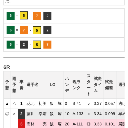
だ。
=
-
6
5
7
2
=
-
6
7
2
5
=
-
6
2
7
5
6R
ス
雨
ハ
試走
予
車
現ラ
タ
試走
予
選手名
LG
ン
タイ
選手
想
番
ンク
ー
偏差
想
デ
ム
ト
▲
△
1
花元 初美
飯 塚
0
B-41
○
3.37
0.057
逃げ
◎
×
2
藤川 幸宏
飯 塚
10
A-133
○
3.34
0.099
早め
3
高林 亮
飯 塚
20
A-111
◎
3.33
0.101
展開