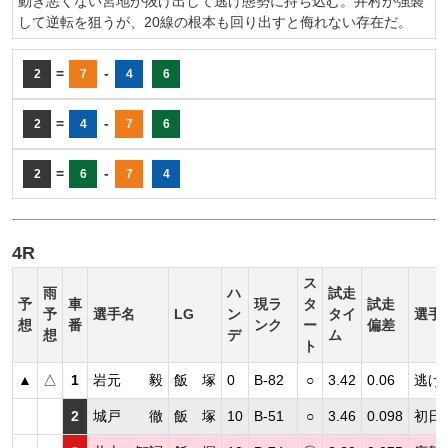
動き悪くない宮地が抜け出して逃げ態勢に持ち込む。井村が強襲
して逆転を狙うが、20線の根本も回り出すと侮れない存在だ。
=
-
2
7
4
6
=
-
2
4
7
6
=
-
2
6
7
4
4R
ス
雨
ハ
試走
予
車
現ラ
タ
試走
予
選手名
LG
ン
タイ
選手
想
番
ンク
ー
偏差
想
デ
ム
ト
▲
△
1
岩元 毅
飯 塚
0
B-82
○
3.42
0.06
逃げ
2
城戸 徹
飯 塚
10
B-51
○
3.46
0.098
初日