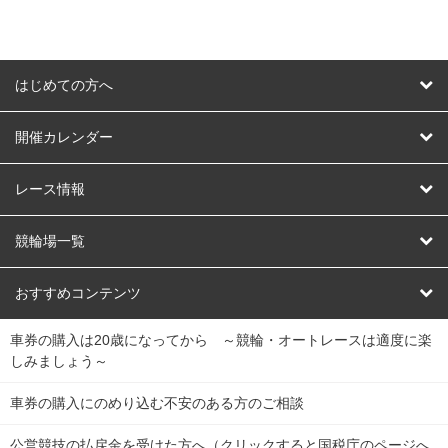
はじめての方へ
はじめての方へ
開催カレンダー
競輪
レース情報
オートレース
レース予想
競輪場一覧
競輪くじ
レース結果
北日本
函館競輪場
青森競輪場
いわき平競輪場
おすすめコンテンツ
車券の購入は20歳になってから ～競輪・オートレースは適度に楽
Dokanto!
キャリーオーバー一覧
関
競輪選手情報
弥彦競輪場
前橋競輪場
取手競輪場
宇都宮競輪場
しみましょう～
東
大宮競輪場
西武園競輪場
京王閣競輪場
立川競輪場
チャリロトプラザ
Perfecta Navi
車券の購入にのめり込む不安のある方のご相談
南
松戸競輪場
千葉競輪場
川崎競輪場
平塚競輪場
公営競技の払戻金を受けた方へ（クリックすると国税庁のページへ
netkeirin