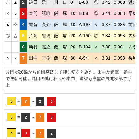
△
▲
2
縫田 雅一
川 口
0
B-83
◎
3.42
0.063
逃げ
×
○
3
本門 延唯
飯 塚
10
B-58
◎
3.41
0.083
早め
▲
◎
4
道智 亮介
飯 塚
10
A-197
○
3.37
0.085
前団
◎
△
5
片岡 賢児
飯 塚
20
A-190
◎
3.34
0.093
内枠
6
新村 嘉之
飯 塚
20
B-104
○
3.38
0.06
ムラ
○
×
7
田中 正樹
飯 塚
30
A-94
○
3.31
0.098
後半
片岡が20線から前団突破して押し切るとみた。田中が追撃一番手
で逆転可能。縫田の逃げ粘りや本門、道智も序盤の展開次第で浮
上
=
-
5
7
2
3
=
-
5
2
7
3
=
-
5
3
7
2