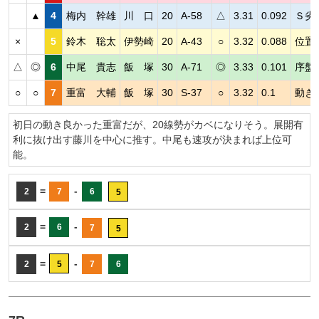
▲
4
梅内 幹雄
川 口
20
A-58
△
3.31
0.092
Ｓ劣
×
5
鈴木 聡太
伊勢崎
20
A-43
○
3.32
0.088
位置
△
◎
6
中尾 貴志
飯 塚
30
A-71
◎
3.33
0.101
序盤
○
○
7
重富 大輔
飯 塚
30
S-37
○
3.32
0.1
動き
初日の動き良かった重富だが、20線勢がカベになりそう。展開有
利に抜け出す藤川を中心に推す。中尾も速攻が決まれば上位可
能。
=
-
2
7
6
5
=
-
2
6
7
5
=
-
2
5
7
6