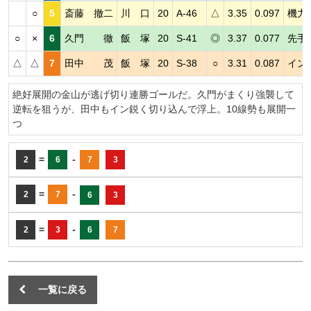
○
5
斎藤 撤二
川 口
20
A-46
△
3.35
0.097
機力
○
×
6
久門 徹
飯 塚
20
S-41
◎
3.37
0.077
先手
△
△
7
田中 茂
飯 塚
20
S-38
○
3.31
0.087
イン
絶好展開の金山が逃げ切り連勝ゴールだ。久門がまくり強襲して
逆転を狙うが、田中もイン鋭く切り込んで浮上。10線勢も展開一
つ
=
-
2
6
7
3
=
-
2
7
6
3
=
-
2
3
6
7
一覧に戻る