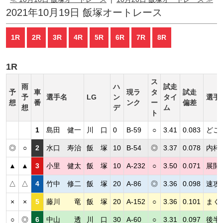
2021年10月19日 飯塚オートレース
1R
2R
3R
4R
5R
6R
7R
8R
1R
ス
雨
ハ
試走
予
車
現ラ
タ
試走
予
選手名
LG
ン
タイ
選手
想
番
ンク
ー
偏差
想
デ
ム
ト
1
島田 健一
川 口
0
B-59
○
3.41
0.083
どこ
◎
○
2
水口 寿治
飯 塚
10
B-54
◎
3.37
0.078
内枠
▲
▲
3
小里 健太
飯 塚
10
A-232
○
3.50
0.071
展開
△
△
4
竹中 修二
飯 塚
20
A-86
◎
3.36
0.098
速攻
×
×
5
藤川 竜
飯 塚
20
A-152
○
3.36
0.101
まく
○
◎
6
中山 透
川 口
30
A-60
○
3.31
0.097
後半