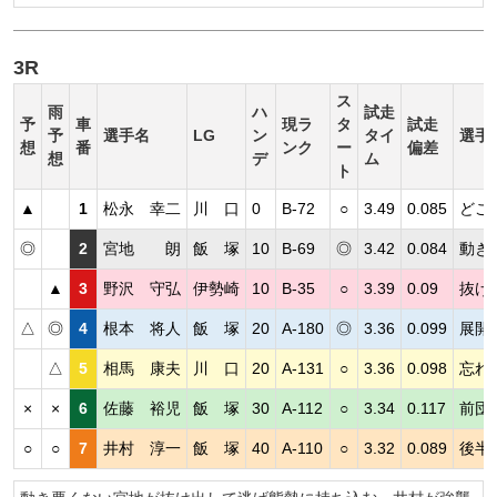
3R
ス
雨
ハ
試走
予
車
現ラ
タ
試走
予
選手名
LG
ン
タイ
選手
想
番
ンク
ー
偏差
想
デ
ム
ト
▲
1
松永 幸二
川 口
0
B-72
○
3.49
0.085
どこ
◎
2
宮地 朗
飯 塚
10
B-69
◎
3.42
0.084
動き
▲
3
野沢 守弘
伊勢崎
10
B-35
○
3.39
0.09
抜け
△
◎
4
根本 将人
飯 塚
20
A-180
◎
3.36
0.099
展開
△
5
相馬 康夫
川 口
20
A-131
○
3.36
0.098
忘れ
×
×
6
佐藤 裕児
飯 塚
30
A-112
○
3.34
0.117
前団
○
○
7
井村 淳一
飯 塚
40
A-110
○
3.32
0.089
後半