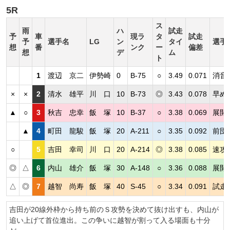
5R
ス
雨
ハ
試走
予
車
現ラ
タ
試走
予
選手名
LG
ン
タイ
選手
想
番
ンク
ー
偏差
想
デ
ム
ト
1
渡辺 京二
伊勢崎
0
B-75
○
3.49
0.071
消音
×
×
2
清水 雄平
川 口
10
B-73
◎
3.43
0.078
早め
▲
○
3
秋吉 忠幸
飯 塚
10
B-37
○
3.38
0.069
展開
▲
4
町田 龍駿
飯 塚
20
A-211
○
3.35
0.092
前団
○
5
吉田 幸司
川 口
20
A-214
◎
3.38
0.085
速攻
◎
△
6
内山 雄介
飯 塚
30
A-148
○
3.36
0.088
展開
△
◎
7
越智 尚寿
飯 塚
40
S-45
○
3.34
0.091
試走
吉田が20線外枠から持ち前のＳ攻勢を決めて抜け出すも、内山が
追い上げて首位進出。この争いに越智が割って入る場面も十分