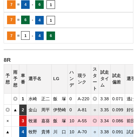
=
-
7
4
6
1
=
-
7
6
4
1
=
-
7
1
4
6
8R
ス
雨
ハ
試走
予
車
現ラ
タ
試走
予
選手名
LG
ン
タイ
選手
想
番
ンク
ー
偏差
想
デ
ム
ト
◎
1
水崎 正二
飯 塚
0
A-220
◎
3.38
0.071
逃げ
◎
▲
2
金山 周平
伊勢崎
0
A-81
○
3.35
0.099
好位
×
3
牧瀬 嘉葵
飯 塚
10
A-55
◎
3.34
0.086
前団
▲
4
牧野 貴博
川 口
10
A-70
○
3.38
0.091
試走