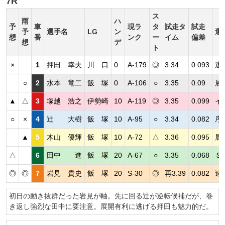
7R
ス
雨
ハ
予
車
現ラ
タ
試走タ
試走
予
選手名
LG
ン
選
想
番
ンク
ー
イム
偏差
想
デ
ト
×
1
押田 幸夫
川 口
0
A-179
◎
3.34
0.093
逃
○
2
水本 竜二
飯 塚
0
A-106
○
3.35
0.09
展
▲
△
3
塚越 浩之
伊勢崎
10
A-119
◎
3.35
0.099
イ
○
×
4
辻 大樹
飯 塚
10
A-95
○
3.34
0.082
序
▲
5
木山 優輝
飯 塚
10
A-72
△
3.36
0.095
展
△
6
田中 進
飯 塚
20
A-67
○
3.35
0.068
Ｓ
◎
◎
7
岩見 貴史
飯 塚
20
S-30
◎
再3.39
0.082
速
初日の動き抜群だった岩見が軸。先に回る辻が逆転候補だが、巻
き返し強烈な田中に要注意。展開有利に逃げる押田も魅力的だ。