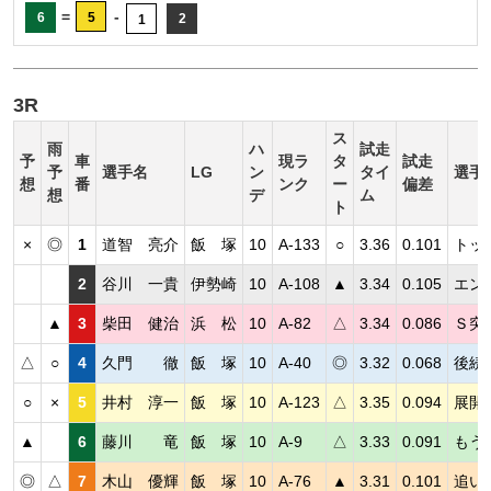
=
-
6
5
2
1
3R
ス
雨
ハ
試走
予
車
現ラ
タ
試走
予
選手名
LG
ン
タイ
選手
想
番
ンク
ー
偏差
想
デ
ム
ト
×
◎
1
道智 亮介
飯 塚
10
A-133
○
3.36
0.101
トッ
2
谷川 一貴
伊勢崎
10
A-108
▲
3.34
0.105
エン
▲
3
柴田 健治
浜 松
10
A-82
△
3.34
0.086
Ｓ突
△
○
4
久門 徹
飯 塚
10
A-40
◎
3.32
0.068
後続
○
×
5
井村 淳一
飯 塚
10
A-123
△
3.35
0.094
展開
▲
6
藤川 竜
飯 塚
10
A-9
△
3.33
0.091
もう
◎
△
7
木山 優輝
飯 塚
10
A-76
▲
3.31
0.101
追い