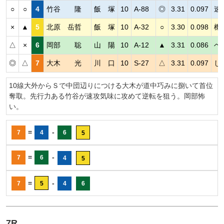
○
○
4
竹谷 隆
飯 塚
10
A-88
◎
3.31
0.097
速
×
▲
5
北原 岳哲
飯 塚
10
A-32
○
3.30
0.098
機
△
×
6
岡部 聡
山 陽
10
A-12
▲
3.31
0.086
ベ
◎
△
7
大木 光
川 口
10
S-27
△
3.31
0.097
し
10線大外からＳで中団辺りにつける大木が道中巧みに捌いて首位
奪取。先行力ある竹谷が速攻気味に攻めて逆転を狙う。岡部怖
い。
=
-
7
4
6
5
=
-
7
6
4
5
=
-
7
5
4
6
7R