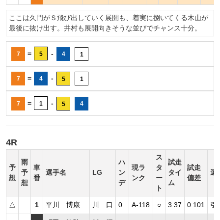
ここは久門がＳ飛び出していく展開も、着実に捌いてくる木山が
最後に抜け出す。井村も展開向きそうな並びでチャンス十分。
=
-
7
5
4
1
=
-
7
4
5
1
=
-
7
1
4
5
4R
ス
雨
ハ
試走
予
車
現ラ
タ
試走
予
選手名
LG
ン
タイ
選
想
番
ンク
ー
偏差
想
デ
ム
ト
△
1
平川 博康
川 口
0
A-118
○
3.37
0.101
引