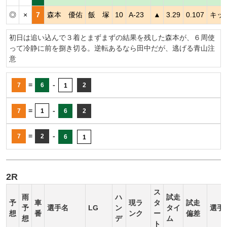
◎
×
7
森本 優佑
飯 塚
10
A-23
▲
3.29
0.107
キッ
初日は追い込んで３着とまずまずの結果を残した森本が、６周使
って冷静に前を捌き切る。逆転あるなら田中だが、逃げる青山注
意
=
-
7
6
2
1
=
-
7
1
6
2
=
-
7
2
6
1
2R
ス
雨
ハ
試走
予
車
現ラ
タ
試走
予
選手名
LG
ン
タイ
選手
想
番
ンク
ー
偏差
想
デ
ム
ト