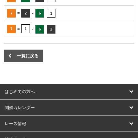
=
-
7
2
6
1
=
-
7
1
6
2
一覧に戻る
はじめての方へ
はじめての方へ
開催カレンダー
競輪
レース情報