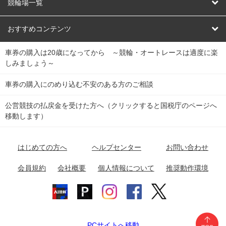
オートレース
レース予想
競輪場一覧
競輪くじ
レース結果
北日本
函館競輪場
青森競輪場
いわき平競輪場
おすすめコンテンツ
車券の購入は20歳になってから ～競輪・オートレースは適度に楽
Dokanto!
キャリーオーバー一覧
関
競輪選手情報
弥彦競輪場
前橋競輪場
取手競輪場
宇都宮競輪場
しみましょう～
東
大宮競輪場
西武園競輪場
京王閣競輪場
立川競輪場
チャリロトプラザ
Perfecta Navi
車券の購入にのめり込む不安のある方のご相談
南
松戸競輪場
千葉競輪場
川崎競輪場
平塚競輪場
公営競技の払戻金を受けた方へ（クリックすると国税庁のページへ
netkeirin
関
移動します）
小田原競輪場
伊東競輪場
静岡競輪場
東
ケイリンガル
中
名古屋競輪場
岐阜競輪場
大垣競輪場
豊橋競輪場
はじめての方へ
ヘルプセンター
お問い合わせ
部
チャリレンジャー
富山競輪場
松阪競輪場
四日市競輪場
会員規約
会社概要
個人情報について
推奨動作環境
競輪場情報
近
福井競輪場
奈良競輪場
向日町競輪場
和歌山競輪場
畿
岸和田競輪場
オートレース場情報
PCサイトへ移動