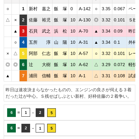
○
1
新村 嘉之
飯 塚
0
A-142
○
3.35
0.067
ペー
△
×
2
佐藤 裕児
飯 塚
10
A-130
◎
3.32
0.101
Ｓ残
▲
3
石貝 武之
浜 松
10
A-70
▲
3.34
0.09
昨日
○
4
五所 淳
山 陽
10
A-31
▲
3.34
0.1
外枠
×
△
5
阿部 仁志
飯 塚
10
A-57
○
3.32
0.101
レー
◎
◎
6
辻 大樹
飯 塚
10
A-62
△
3.29
0.072
軽快
▲
7
浦田 信輔
飯 塚
10
A-1
△
3.31
0.108
試走
昨日は速攻決まらなかったものの、エンジンの良さが伺える３着
だった辻が中心。Ｓ残せばしぶとい新村、好枠佐藤の２着争い。
=
-
6
1
2
5
=
-
6
2
1
5