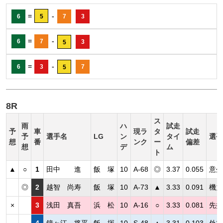
=
-
6
5
7
3
=
-
6
7
3
5
=
-
6
3
7
5
8R
ス
雨
ハ
試走
予
車
現ラ
タ
試走
予
選手名
LG
ン
タイ
選手
想
番
ンク
ー
偏差
想
デ
ム
ト
▲
○
1
田中 進
飯 塚
10
A-68
◎
3.37
0.055
意外
◎
2
越智 尚寿
飯 塚
10
A-73
▲
3.33
0.091
機力
×
3
浅田 真吾
浜 松
10
A-16
○
3.33
0.081
先抜
4
鐘ヶ江 将平
飯 塚
10
S-48
▲
3.31
0.103
外枠