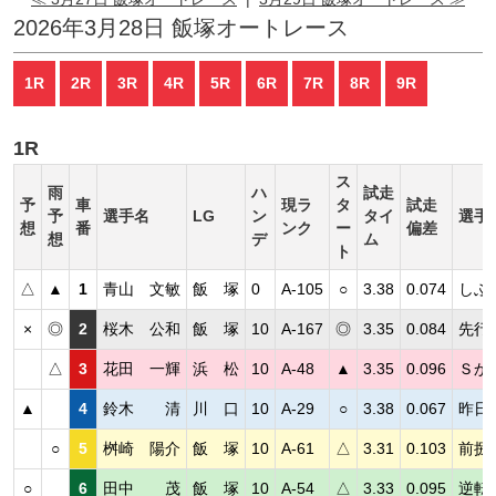
2026年3月28日 飯塚オートレース
1R
2R
3R
4R
5R
6R
7R
8R
9R
1R
ス
雨
ハ
試走
予
車
現ラ
タ
試走
予
選手名
LG
ン
タイ
選手
想
番
ンク
ー
偏差
想
デ
ム
ト
△
▲
1
青山 文敏
飯 塚
0
A-105
○
3.38
0.074
しぶ
×
◎
2
桜木 公和
飯 塚
10
A-167
◎
3.35
0.084
先行
△
3
花田 一輝
浜 松
10
A-48
▲
3.35
0.096
Ｓか
▲
4
鈴木 清
川 口
10
A-29
○
3.38
0.067
昨日
○
5
桝崎 陽介
飯 塚
10
A-61
△
3.31
0.103
前捌
○
6
田中 茂
飯 塚
10
A-54
△
3.33
0.095
逆転