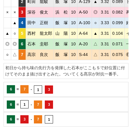
2
町田 龍駿
飯 塚
10
A-129
▲
3.32
0.089
ト
×
×
3
深谷 俊太
浜 松
10
A-50
◎
3.31
0.082
再
▲
4
田中 正樹
飯 塚
10
A-100
○
3.33
0.099
好
▲
○
5
西村 龍太郎
山 陽
10
A-64
▲
3.31
0.104
イ
◎
◎
6
石本 圭耶
飯 塚
10
A-20
△
3.31
0.071
一
○
△
7
高宗 良次
飯 塚
10
S-44
△
3.31
0.075
⑥
初日から持ち味の先行力を発揮した石本がここもＳで好位置に付
けてそのまま抜け出すとみた。ついてくる髙宗が対抗一番手。
=
-
6
7
3
1
=
-
6
1
7
3
=
-
6
3
7
1