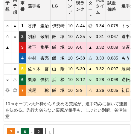
予
車
現ラ
タ
試走
予
選手名
LG
ン
タイ
選手短
想
番
ンク
ー
偏差
想
デ
ム
ト
×
▲
1
谷津 圭治
伊勢崎
10
A-44
◎
3.34
0.078
トップ
△
○
2
別府 敬剛
飯 塚
10
A-35
○
3.31
0.067
道中の
▲
3
滝下 隼平
飯 塚
10
A-8
▲
3.32
0.089
Ｓ遅れ
4
中村 杏亮
飯 塚
10
S-38
△
3.30
0.085
もう一
×
5
佐々木 啓
山 陽
10
S-30
▲
3.32
0.097
展開一
○
△
6
栗原 佳祐
浜 松
10
S-12
○
3.28
0.098
逆転あ
◎
◎
7
荒尾 聡
飯 塚
10
S-9
△
3.26
0.085
初日か
10ｍオープン大外枠からＳ決める荒尾が、道中巧みに捌いて連勝
を決める。先行力劣らない栗原が相手も、しぶとい別府、谷津注
意
=
-
7
6
2
1