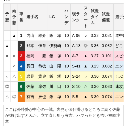
ス
雨
ハ
試走
予
車
現ラ
タ
試走
予
選手名
LG
ン
タイ
選手短
想
番
ンク
ー
偏差
想
デ
ム
ト
▲
1
内山 雄介
飯 塚
10
A-96
○
3.33
0.081
道中踏
▲
2
野本 佳章
伊勢崎
10
A-13
◎
3.36
0.062
どこま
×
×
3
福岡 鷹
飯 塚
10
A-7
▲
3.27
0.101
スピー
○
4
長田 恭徳
山 陽
10
S-41
▲
3.29
0.082
エンジ
○
△
5
岩見 貴史
飯 塚
10
S-24
○
3.30
0.074
しぶと
◎
6
佐藤 摩弥
川 口
10
S-10
△
3.30
0.063
速攻決
△
◎
7
有吉 辰也
飯 塚
10
S-5
▲
3.30
0.074
エンジ
ここは外枠勢が中心の一戦。岩見がＳ仕掛けるところに続く佐藤
が抜け出すとみた。立て直し狙う有吉、ハマったとき怖い福岡注
意