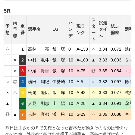
5R
ス
雨
ハ
試走
予
車
現ラ
タ
試走
予
選手名
LG
ン
タイ
選手
想
番
ンク
ー
偏差
想
デ
ム
ト
△
1
高林 亮
飯 塚
0
A-138
○
3.34
0.072
逃げ
×
2
中村 颯斗
飯 塚
10
A-160
▲
3.33
0.093
Ｓで
○
3
中尾 貴志
飯 塚
10
A-75
◎
3.35
0.084
エン
○
◎
4
横田 翔紀
伊勢崎
10
A-5
○
3.32
0.097
捲り
×
△
5
松尾 隆広
飯 塚
10
A-43
△
3.33
0.077
試走
▲
6
人見 剛志
山 陽
10
A-28
▲
3.34
0.091
⑤号
◎
▲
7
吉林 直都
浜 松
10
S-29
△
3.35
0.088
キッ
昨日はまさかのＦで失権となった吉林だが動きそのものは軽快な
ので本命。外攻めで抜け出す横田が相手も、髙林の逃げは怖い。