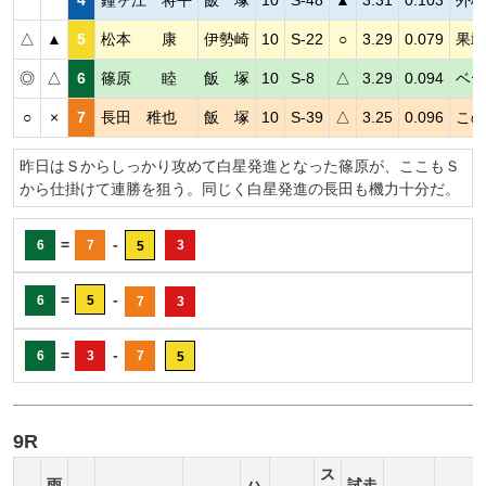
△
▲
5
松本 康
伊勢崎
10
S-22
○
3.29
0.079
果敢
◎
△
6
篠原 睦
飯 塚
10
S-8
△
3.29
0.094
ベテ
○
×
7
長田 稚也
飯 塚
10
S-39
△
3.25
0.096
この
昨日はＳからしっかり攻めて白星発進となった篠原が、ここもＳ
から仕掛けて連勝を狙う。同じく白星発進の長田も機力十分だ。
=
-
6
7
3
5
=
-
6
5
7
3
=
-
6
3
7
5
9R
ス
雨
ハ
試走