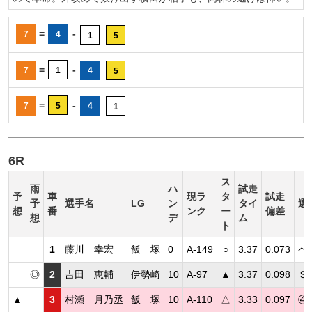
=
-
7
4
1
5
=
-
7
1
4
5
=
-
7
5
4
1
6R
ス
雨
ハ
試走
予
車
現ラ
タ
試走
予
選手名
LG
ン
タイ
選
想
番
ンク
ー
偏差
想
デ
ム
ト
1
藤川 幸宏
飯 塚
0
A-149
○
3.37
0.073
ペ
◎
2
吉田 恵輔
伊勢崎
10
A-97
▲
3.37
0.098
Ｓ
▲
3
村瀬 月乃丞
飯 塚
10
A-110
△
3.33
0.097
④