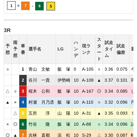
=
-
1
7
6
5
3R
ス
雨
ハ
試走
予
車
現ラ
タ
試走
予
選手名
LG
ン
タイ
選
想
番
ンク
ー
偏差
想
デ
ム
ト
○
1
青山 文敏
飯 塚
0
A-105
○
3.36
0.075
今
2
谷川 一貴
伊勢崎
10
A-108
▲
3.37
0.101
同
△
○
3
桜木 公和
飯 塚
10
A-167
◎
3.34
0.085
し
▲
×
4
村瀬 月乃丞
飯 塚
10
A-110
○
3.32
0.096
序
△
5
五所 淳
山 陽
10
A-31
▲
3.35
0.093
Ｓ
×
◎
6
竹谷 隆
飯 塚
10
A-88
○
3.34
0.096
試
◎
▲
7
吉林 直都
浜 松
10
S-29
△
3.30
0.087
軽