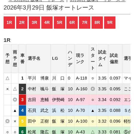
2026年3月29日 飯塚オートレース
1R
2R
3R
4R
5R
6R
7R
8R
9R
1R
ス
雨
ハ
試走
予
車
現ラ
タ
試走
予
選手名
LG
ン
タイ
選手
想
番
ンク
ー
偏差
想
デ
ム
ト
△
1
平川 博康
川 口
0
A-118
○
3.35
0.097
マイ
×
△
2
中村 颯斗
飯 塚
10
A-160
◎
3.35
0.095
ここ
◎
3
吉田 恵輔
伊勢崎
10
A-97
○
3.34
0.092
エン
▲
4
石貝 武之
浜 松
10
A-70
▲
3.35
0.088
Ｓか
◎
×
5
田中 正樹
飯 塚
10
A-100
○
3.32
0.096
軽快
○
○
6
松尾 隆広
飯 塚
10
A-43
△
3.33
0.081
⑤の