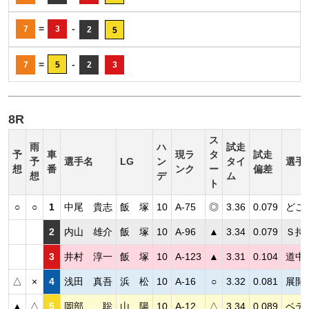
=
-
7
3
2
5
=
-
7
5
2
3
8R
ス
雨
ハ
試走
予
車
現ラ
タ
試走
予
選手名
LG
ン
タイ
選手
想
番
ンク
ー
偏差
想
デ
ム
ト
○
○
1
中尾 貴志
飯 塚
10
A-75
◎
3.36
0.079
どこ
2
内山 雄介
飯 塚
10
A-96
▲
3.34
0.079
Ｓ持
3
井村 淳一
飯 塚
10
A-123
▲
3.31
0.104
道中
△
×
4
浅田 真吾
浜 松
10
A-16
○
3.32
0.081
展開
▲
△
5
岡部 聡
山 陽
10
A-12
△
3.34
0.089
ベテ