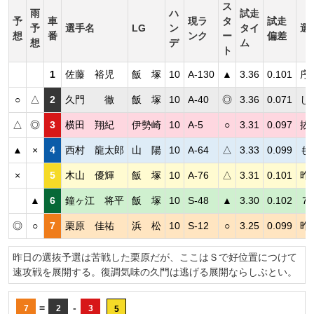
ス
雨
ハ
試走
予
車
現ラ
タ
試走
予
選手名
LG
ン
タイ
選
想
番
ンク
ー
偏差
想
デ
ム
ト
1
佐藤 裕児
飯 塚
10
A-130
▲
3.36
0.101
序
○
△
2
久門 徹
飯 塚
10
A-40
◎
3.36
0.071
し
△
◎
3
横田 翔紀
伊勢崎
10
A-5
○
3.31
0.097
抜
▲
×
4
西村 龍太郎
山 陽
10
A-64
△
3.33
0.099
も
×
5
木山 優輝
飯 塚
10
A-76
△
3.31
0.101
昨
▲
6
鐘ヶ江 将平
飯 塚
10
S-48
▲
3.30
0.102
７
◎
○
7
栗原 佳祐
浜 松
10
S-12
○
3.25
0.099
昨
昨日の選抜予選は苦戦した栗原だが、ここはＳで好位置につけて
速攻戦を展開する。復調気味の久門は逃げる展開ならしぶとい。
=
-
7
2
3
5