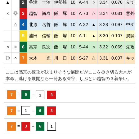
▲
2
谷津 圭治
伊勢崎
10
A-44
○
3.34
0.076
立て直
×
◎
3
越智 尚寿
飯 塚
10
A-73
△
3.34
0.081
意外性
△
4
北原 岳哲
飯 塚
10
A-32
▲
3.28
0.097
中団辺
5
浦田 信輔
飯 塚
10
A-1
▲
3.30
0.107
展開一
○
×
6
高宗 良次
飯 塚
10
S-44
○
3.32
0.069
先攻め
◎
○
7
大木 光
川 口
10
S-27
△
3.31
0.097
キッチ
ここは髙宗の速攻が決まりそうな展開だがここを捌き切る大木が
本命。逃げる展開なら一発ある深谷、しぶとい越智の３着争い。
=
-
7
6
3
1
=
-
7
1
6
3
=
-
7
3
6
1