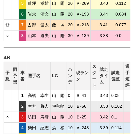
5
畦坪 孝雄
山 陽
20
Ａ-269
3.40
0.112
6
岩永 清文
山 陽
20
Ａ-193
3.44
0.084
◎
7
占部 健太
飯 塚
20
Ａ-213
3.41
0.077
○
8
山本 道夫
山 陽
30
Ａ-139
3.38
0.0
4R
ス
選
雨
ハ
試走
予
車
現ラン
タ
試走
手
予
選手名
LG
ン
タイ
想
番
ク
ー
偏差
短
想
デ
ム
ト
評
1
高橋 幸生
山 陽
0
Ｂ-41
3.43
0.08
2
生方 将人
伊勢崎
10
Ｂ-56
3.38
0.102
○
3
坊田 寿彦
山 陽
10
Ｂ-25
3.42
0.1
4
柴田 紘志
浜 松
10
Ａ-248
3.39
0.114