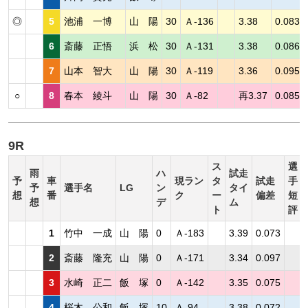
◎
5
池浦 一博
山 陽
30
Ａ-136
3.38
0.083
6
斎藤 正悟
浜 松
30
Ａ-131
3.38
0.086
7
山本 智大
山 陽
30
Ａ-119
3.36
0.095
○
8
春本 綾斗
山 陽
30
Ａ-82
再3.37
0.085
9R
ス
選
雨
ハ
試走
予
車
現ラン
タ
試走
手
予
選手名
LG
ン
タイ
想
番
ク
ー
偏差
短
想
デ
ム
ト
評
1
竹中 一成
山 陽
0
Ａ-183
3.39
0.073
2
斎藤 隆充
山 陽
0
Ａ-171
3.34
0.097
3
水崎 正二
飯 塚
0
Ａ-142
3.35
0.075
4
桜木 公和
飯 塚
10
Ａ-94
3.38
0.072