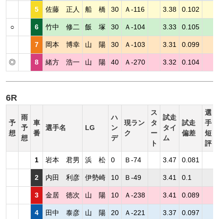
5
佐藤 正人
船 橋
30
Ａ-116
3.38
0.102
○
6
竹中 修二
飯 塚
30
Ａ-104
3.33
0.105
7
岡本 博幸
山 陽
30
Ａ-103
3.31
0.099
◎
8
緒方 浩一
山 陽
40
Ａ-270
3.32
0.104
6R
ス
選
雨
ハ
試走
予
車
現ラン
タ
試走
手
予
選手名
LG
ン
タイ
想
番
ク
ー
偏差
短
想
デ
ム
ト
評
1
岩本 君男
浜 松
0
Ｂ-74
3.47
0.081
2
内田 利彦
伊勢崎
10
Ｂ-49
3.41
0.1
3
金居 徳次
山 陽
10
Ａ-238
3.41
0.089
4
田中 泰彦
山 陽
20
Ａ-221
3.37
0.097