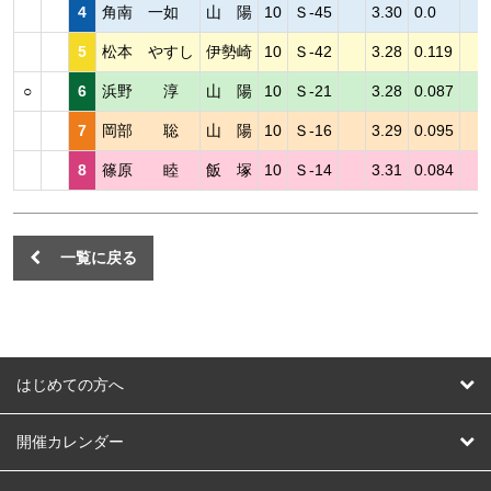
4
角南 一如
山 陽
10
Ｓ-45
3.30
0.0
5
松本 やすし
伊勢崎
10
Ｓ-42
3.28
0.119
○
6
浜野 淳
山 陽
10
Ｓ-21
3.28
0.087
7
岡部 聡
山 陽
10
Ｓ-16
3.29
0.095
8
篠原 睦
飯 塚
10
Ｓ-14
3.31
0.084
一覧に戻る
はじめての方へ
はじめての方へ
開催カレンダー