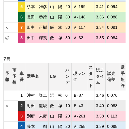
5
杉本 雅彦
山 陽
20
Ａ-199
3.41
0.094
6
長田 恭徳
山 陽
30
Ａ-148
3.36
0.088
○
7
田中 正樹
飯 塚
30
Ａ-117
3.34
0.091
◎
8
田中 輝義
飯 塚
30
Ａ-62
3.35
0.084
7R
ス
選
雨
ハ
試走
予
車
現ラン
タ
試走
手
予
選手名
LG
ン
タイ
想
番
ク
ー
偏差
短
想
デ
ム
ト
評
1
沖村 謙二
浜 松
0
Ｂ-87
3.46
0.076
○
2
町田 龍駿
飯 塚
10
Ｂ-43
3.40
0.088
3
別府 末彦
山 陽
20
Ａ-261
3.38
0.113
4
藤本 剛
山 陽
20
Ａ-255
3.39
0.095