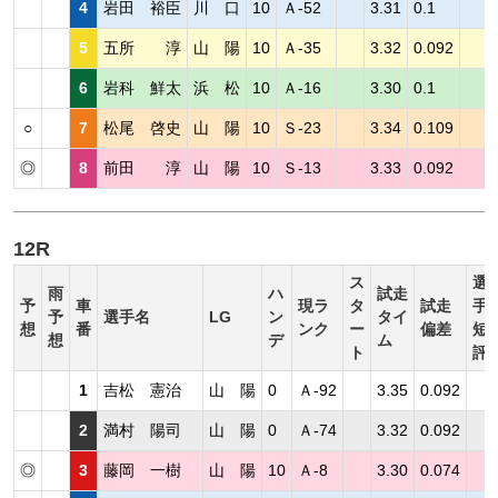
4
岩田 裕臣
川 口
10
Ａ-52
3.31
0.1
5
五所 淳
山 陽
10
Ａ-35
3.32
0.092
6
岩科 鮮太
浜 松
10
Ａ-16
3.30
0.1
○
7
松尾 啓史
山 陽
10
Ｓ-23
3.34
0.109
◎
8
前田 淳
山 陽
10
Ｓ-13
3.33
0.092
12R
ス
選
雨
ハ
試走
予
車
現ラ
タ
試走
手
予
選手名
LG
ン
タイ
想
番
ンク
ー
偏差
短
想
デ
ム
ト
評
1
吉松 憲治
山 陽
0
Ａ-92
3.35
0.092
2
満村 陽司
山 陽
0
Ａ-74
3.32
0.092
◎
3
藤岡 一樹
山 陽
10
Ａ-8
3.30
0.074