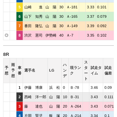
5
山崎 進
山 陽
30
Ａ-181
3.33
0.101
6
山下 知秀
山 陽
30
Ａ-165
3.37
0.079
7
番田 隆弘
山 陽
30
Ａ-149
3.39
0.092
◎
8
渋沢 憲司
伊勢崎
40
Ａ-7
3.35
0.102
8R
ス
雨
ハ
予
車
現ラン
タ
試走タ
試走
予
選手名
LG
ン
想
番
ク
ー
イム
偏差
想
デ
ト
1
伊藤 博康
浜 松
0
Ｂ-78
3.46
0.09
2
西崎 洋一郎
山 陽
10
Ｂ-31
3.43
0.111
3
藤 達也
山 陽
20
Ａ-264
3.43
0.071
4
片岡 賢児
飯 塚
20
Ａ-214
3.34
0.1