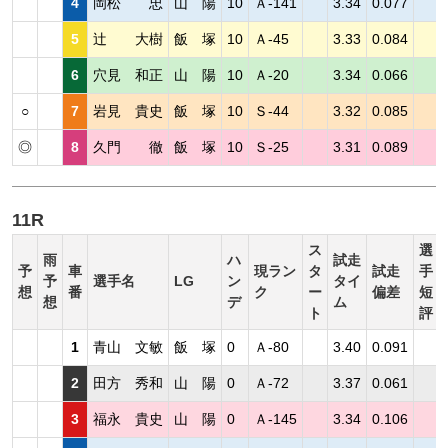
4
岡松 忠
山 陽
10
Ａ-141
3.34
0.077
5
辻 大樹
飯 塚
10
Ａ-45
3.33
0.084
6
穴見 和正
山 陽
10
Ａ-20
3.34
0.066
○
7
岩見 貴史
飯 塚
10
Ｓ-44
3.32
0.085
◎
8
久門 徹
飯 塚
10
Ｓ-25
3.31
0.089
11R
ス
選
雨
ハ
試走
予
車
現ラン
タ
試走
手
予
選手名
LG
ン
タイ
想
番
ク
ー
偏差
短
想
デ
ム
ト
評
1
青山 文敏
飯 塚
0
Ａ-80
3.40
0.091
2
田方 秀和
山 陽
0
Ａ-72
3.37
0.061
3
福永 貴史
山 陽
0
Ａ-145
3.34
0.106