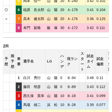
5
岡本 信一
山 陽
20
Ａ-240
3.42
0.102
◎
6
稲原 良太郎
山 陽
20
Ａ-178
3.41
0.104
○
7
高木 健太郎
山 陽
20
Ａ-176
3.36
0.125
8
本門 延唯
飯 塚
30
Ａ-172
3.42
0.111
2R
ス
選
雨
ハ
試走
予
車
現ラン
タ
試走
手
予
選手名
LG
ン
タイ
想
番
ク
ー
偏差
短
想
デ
ム
ト
評
1
白川 秀行
山 陽
0
Ｂ-94
3.48
0.11
2
藤田 明彦
山 陽
0
Ｂ-89
3.43
0.112
3
西久保 英幸
山 陽
10
Ｂ-18
3.41
0.099
4
馬場 雄二
浜 松
10
Ｂ-28
3.39
0.077