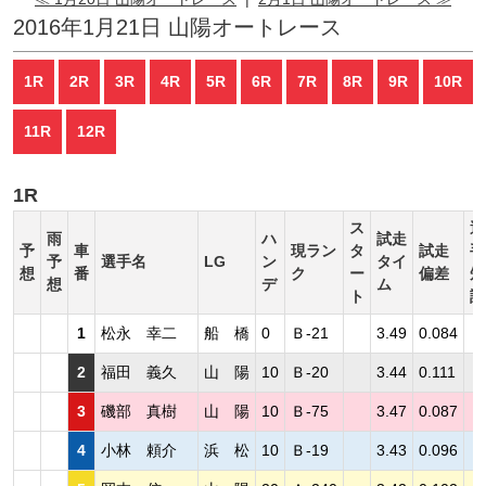
2016年1月21日 山陽オートレース
1R
2R
3R
4R
5R
6R
7R
8R
9R
10R
11R
12R
1R
ス
選
雨
ハ
試走
予
車
現ラン
タ
試走
手
予
選手名
LG
ン
タイ
想
番
ク
ー
偏差
短
想
デ
ム
ト
評
1
松永 幸二
船 橋
0
Ｂ-21
3.49
0.084
2
福田 義久
山 陽
10
Ｂ-20
3.44
0.111
3
磯部 真樹
山 陽
10
Ｂ-75
3.47
0.087
4
小林 頼介
浜 松
10
Ｂ-19
3.43
0.096