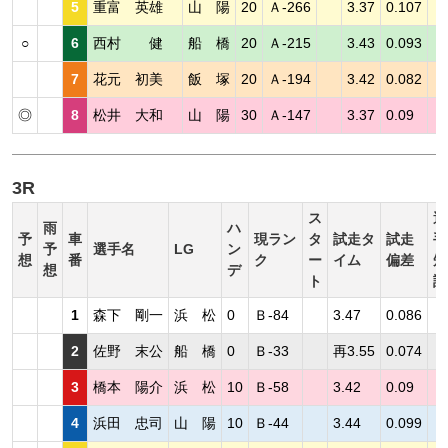
5
重富 英雄
山 陽
20
Ａ-266
3.37
0.107
○
6
西村 健
船 橋
20
Ａ-215
3.43
0.093
7
花元 初美
飯 塚
20
Ａ-194
3.42
0.082
◎
8
松井 大和
山 陽
30
Ａ-147
3.37
0.09
3R
ス
選
雨
ハ
予
車
現ラン
タ
試走タ
試走
手
予
選手名
LG
ン
想
番
ク
ー
イム
偏差
短
想
デ
ト
評
1
森下 剛一
浜 松
0
Ｂ-84
3.47
0.086
2
佐野 末公
船 橋
0
Ｂ-33
再3.55
0.074
3
橋本 陽介
浜 松
10
Ｂ-58
3.42
0.09
4
浜田 忠司
山 陽
10
Ｂ-44
3.44
0.099