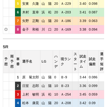
5
安東 久隆
山 陽
20
Ａ-229
3.40
0.098
6
木村 直幸
浜 松
20
Ａ-203
3.41
0.087
7
矢野 正剛
山 陽
20
Ａ-186
3.39
0.063
◎
8
金子 和裕
川 口
20
Ａ-169
3.38
0.094
5R
ス
選
雨
ハ
試走
予
車
現ラン
タ
試走
手
予
選手名
LG
ン
タイ
想
番
ク
ー
偏差
短
想
デ
ム
ト
評
1
原 菊太郎
山 陽
0
Ｂ-9
3.44
0.086
2
日室 志郎
山 陽
10
Ｂ-23
3.36
0.099
3
上村 敏明
浜 松
10
Ａ-254
3.45
0.059
4
松本 康晃
山 陽
20
Ａ-208
3.42
0.09