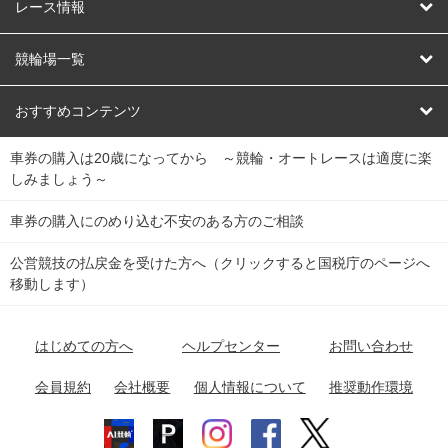
競輪
レース情報
オートレース
レース予想
競輪場一覧
競輪くじ
レース結果
北日本
函館競輪場
青森競輪場
いわき平競輪場
おすすめコンテンツ
車券の購入は20歳になってから ～競輪・オートレースは適度に楽
Dokanto!
キャリーオーバー一覧
関
競輪選手情報
弥彦競輪場
前橋競輪場
取手競輪場
宇都宮競輪場
しみましょう～
東
大宮競輪場
西武園競輪場
京王閣競輪場
立川競輪場
チャリロトプラザ
Perfecta Navi
車券の購入にのめり込む不安のある方のご相談
南
松戸競輪場
千葉競輪場
川崎競輪場
平塚競輪場
公営競技の払戻金を受けた方へ（クリックすると国税庁のページへ
netkeirin
関
移動します）
小田原競輪場
伊東競輪場
静岡競輪場
東
ケイリンガル
中
名古屋競輪場
岐阜競輪場
大垣競輪場
豊橋競輪場
はじめての方へ
ヘルプセンター
お問い合わせ
部
チャリレンジャー
富山競輪場
松阪競輪場
四日市競輪場
会員規約
会社概要
個人情報について
推奨動作環境
競輪場情報
近
福井競輪場
奈良競輪場
向日町競輪場
和歌山競輪場