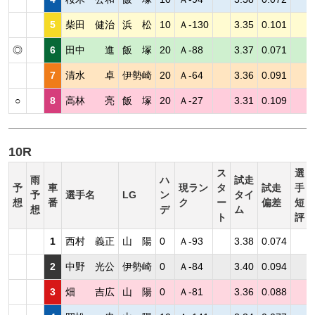
5
柴田 健治
浜 松
10
Ａ-130
3.35
0.101
◎
6
田中 進
飯 塚
20
Ａ-88
3.37
0.071
7
清水 卓
伊勢崎
20
Ａ-64
3.36
0.091
○
8
高林 亮
飯 塚
20
Ａ-27
3.31
0.109
10R
ス
選
雨
ハ
試走
予
車
現ラン
タ
試走
手
予
選手名
LG
ン
タイ
想
番
ク
ー
偏差
短
想
デ
ム
ト
評
1
西村 義正
山 陽
0
Ａ-93
3.38
0.074
2
中野 光公
伊勢崎
0
Ａ-84
3.40
0.094
3
畑 吉広
山 陽
0
Ａ-81
3.36
0.088