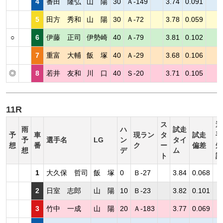
4
番田 隆弘
山 陽
30
Ａ-149
3.74
0.091
5
田方 秀和
山 陽
30
Ａ-72
3.78
0.059
○
6
伊藤 正司
伊勢崎
40
Ａ-79
3.81
0.102
7
重富 大輔
飯 塚
40
Ａ-29
3.68
0.106
◎
8
若井 友和
川 口
40
Ｓ-20
3.71
0.105
11R
ス
選
雨
ハ
試走
予
車
現ラン
タ
試走
手
予
選手名
LG
ン
タイ
想
番
ク
ー
偏差
短
想
デ
ム
ト
評
1
大久保 哲司
飯 塚
0
Ｂ-27
3.84
0.068
2
日室 志郎
山 陽
10
Ｂ-23
3.82
0.101
3
竹中 一成
山 陽
20
Ａ-183
3.77
0.069