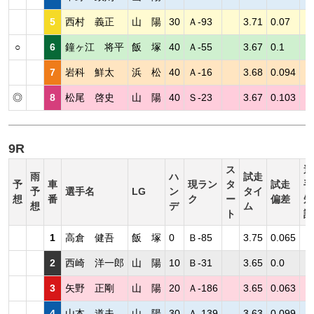
5
西村 義正
山 陽
30
Ａ-93
3.71
0.07
○
6
鐘ヶ江 将平
飯 塚
40
Ａ-55
3.67
0.1
7
岩科 鮮太
浜 松
40
Ａ-16
3.68
0.094
◎
8
松尾 啓史
山 陽
40
Ｓ-23
3.67
0.103
9R
ス
選
雨
ハ
試走
予
車
現ラン
タ
試走
手
予
選手名
LG
ン
タイ
想
番
ク
ー
偏差
短
想
デ
ム
ト
評
1
高倉 健吾
飯 塚
0
Ｂ-85
3.75
0.065
2
西崎 洋一郎
山 陽
10
Ｂ-31
3.65
0.0
3
矢野 正剛
山 陽
20
Ａ-186
3.65
0.063
4
山本 道夫
山 陽
30
Ａ-139
3.63
0.099