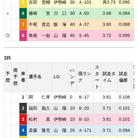
5
吉田 恵輔
伊勢崎
30
Ａ-101
再3.73
0.095
○
6
篠崎 実
川 口
30
Ａ-50
3.68
0.084
7
中尾 貴志
飯 塚
40
Ａ-37
3.80
0.088
◎
8
角南 一如
山 陽
40
Ｓ-45
3.72
0.099
3R
ス
選
雨
ハ
予
車
現ラン
タ
試走タ
試走
手
予
選手名
LG
ン
想
番
ク
ー
イム
偏差
短
想
デ
ト
評
1
関 仁孝
伊勢崎
0
Ｂ-17
3.81
0.108
2
福田 義久
山 陽
10
Ｂ-20
3.71
0.101
3
松村 真
伊勢崎
10
Ｂ-10
3.81
0.101
4
斎藤 隆充
山 陽
20
Ａ-171
3.71
0.094