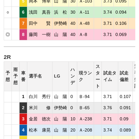
5
岡本 博幸
山 陽
30
Ａ-103
3.73
0.095
○
6
浅田 真吾
浜 松
30
Ａ-11
3.74
0.094
7
田中 賢
伊勢崎
40
Ａ-48
3.71
0.106
◎
8
藤岡 一樹
山 陽
40
Ａ-8
3.71
0.069
2R
ス
選
雨
ハ
予
車
現ラン
タ
試走タ
試走
手
予
選手名
LG
ン
想
番
ク
ー
イム
偏差
短
想
デ
ト
評
1
白川 秀行
山 陽
0
Ｂ-94
3.71
0.107
2
米川 修
伊勢崎
0
Ｂ-65
3.76
0.091
3
金居 徳次
山 陽
10
Ａ-238
3.71
0.09
4
松本 康晃
山 陽
20
Ａ-208
3.74
0.089