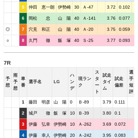
5
仲田 恵一朗
伊勢崎
30
Ａ-47
3.72
0.102
6
岡松 忠
山 陽
40
Ａ-141
3.76
0.077
◎
7
穴見 和正
山 陽
40
Ａ-20
3.75
0.059
○
8
久門 徹
飯 塚
40
Ｓ-25
3.77
0.093
7R
ス
選
雨
ハ
試走
予
車
現ラン
タ
試走
手
予
選手名
LG
ン
タイ
想
番
ク
ー
偏差
短
想
デ
ム
ト
評
1
藤田 明彦
山 陽
0
Ｂ-89
3.79
0.111
2
城戸 徹
飯 塚
10
Ｂ-39
3.80
0.1
3
伊藤 弘幸
伊勢崎
10
Ａ-262
3.69
0.072
4
伊藤 幸人
伊勢崎
20
Ａ-242
3.95
0.083