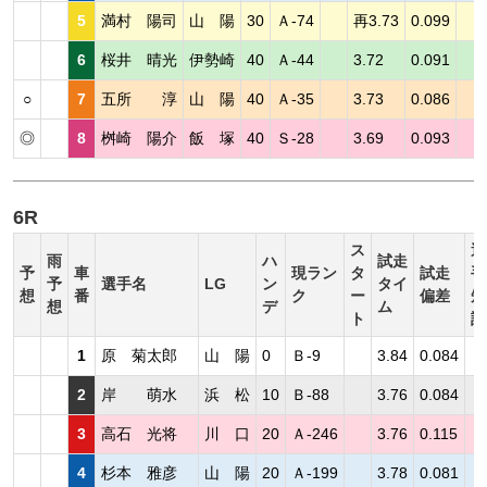
5
満村 陽司
山 陽
30
Ａ-74
再3.73
0.099
6
桜井 晴光
伊勢崎
40
Ａ-44
3.72
0.091
○
7
五所 淳
山 陽
40
Ａ-35
3.73
0.086
◎
8
桝崎 陽介
飯 塚
40
Ｓ-28
3.69
0.093
6R
ス
選
雨
ハ
試走
予
車
現ラン
タ
試走
手
予
選手名
LG
ン
タイ
想
番
ク
ー
偏差
短
想
デ
ム
ト
評
1
原 菊太郎
山 陽
0
Ｂ-9
3.84
0.084
2
岸 萌水
浜 松
10
Ｂ-88
3.76
0.084
3
高石 光将
川 口
20
Ａ-246
3.76
0.115
4
杉本 雅彦
山 陽
20
Ａ-199
3.78
0.081