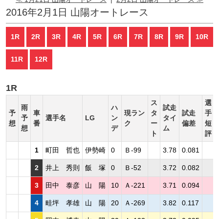
2016年2月1日 山陽オートレース
1R
2R
3R
4R
5R
6R
7R
8R
9R
10R
11R
12R
1R
ス
選
雨
ハ
試走
予
車
現ラン
タ
試走
手
予
選手名
LG
ン
タイ
想
番
ク
ー
偏差
短
想
デ
ム
ト
評
1
町田 哲也
伊勢崎
0
Ｂ-99
3.78
0.081
2
井上 秀則
飯 塚
0
Ｂ-52
3.72
0.082
3
田中 泰彦
山 陽
10
Ａ-221
3.71
0.094
4
畦坪 孝雄
山 陽
20
Ａ-269
3.82
0.117