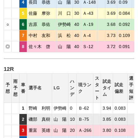
4
長田 恭徳
山 陽
30
Ａ-148
3.69
0.09
5
佐藤 摩弥
川 口
30
Ａ-43
3.69
0.084
○
6
吉原 恭佑
伊勢崎
40
Ａ-19
3.68
0.092
7
中村 友和
浜 松
40
Ａ-4
3.73
0.109
◎
8
佐々木 啓
山 陽
40
Ｓ-12
3.72
0.091
12R
ス
選
雨
ハ
試走
予
車
現ラン
タ
試走
手
予
選手名
LG
ン
タイ
想
番
ク
ー
偏差
短
想
デ
ム
ト
評
1
野崎 利明
伊勢崎
0
Ｂ-62
3.94
0.083
2
磯部 真樹
山 陽
10
Ｂ-75
3.85
0.083
3
重富 英雄
山 陽
20
Ａ-266
3.80
0.108