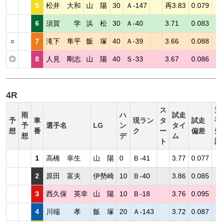
5
松井 大和
山 陽
30
Ａ-147
再3.83
0.079
6
須賀 学
浜 松
30
Ａ-40
3.71
0.083
○
7
滝下 隼平
飯 塚
40
Ａ-39
3.66
0.088
◎
8
人見 剛志
山 陽
40
Ｓ-33
3.67
0.086
4R
ス
選
雨
ハ
試走
予
車
現ラン
タ
試走
手
予
選手名
LG
ン
タイ
想
番
ク
ー
偏差
短
想
デ
ム
ト
評
1
高橋 幸生
山 陽
0
Ｂ-41
3.77
0.077
2
原田 富夫
伊勢崎
10
Ｂ-40
3.86
0.085
3
西久保 英幸
山 陽
10
Ｂ-18
3.76
0.095
4
川端 孝
飯 塚
20
Ａ-143
3.72
0.087