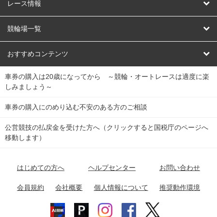
競輪
レース情報
オートレース
レース予想
競輪場一覧
競輪くじ
レース結果
北日本
函館競輪場
青森競輪場
いわき平競輪場
おすすめコンテンツ
車券の購入は20歳になってから ～競輪・オートレースは適度に楽
Dokanto!
キャリーオーバー一覧
関
競輪選手情報
弥彦競輪場
前橋競輪場
取手競輪場
宇都宮競輪場
しみましょう～
東
大宮競輪場
西武園競輪場
京王閣競輪場
立川競輪場
チャリロトプラザ
Perfecta Navi
車券の購入にのめり込む不安のある方のご相談
南
松戸競輪場
千葉競輪場
川崎競輪場
平塚競輪場
公営競技の払戻金を受けた方へ（クリックすると国税庁のページへ
netkeirin
関
移動します）
小田原競輪場
伊東競輪場
静岡競輪場
東
ケイリンガル
中
名古屋競輪場
岐阜競輪場
大垣競輪場
豊橋競輪場
はじめての方へ
ヘルプセンター
お問い合わせ
部
チャリレンジャー
富山競輪場
松阪競輪場
四日市競輪場
会員規約
会社概要
個人情報について
推奨動作環境
競輪場情報
近
福井競輪場
奈良競輪場
向日町競輪場
和歌山競輪場