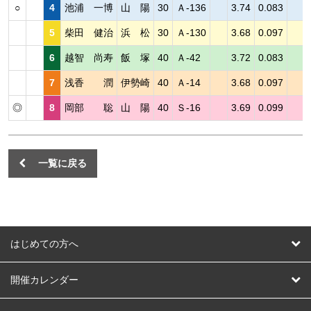
○
4
池浦 一博
山 陽
30
Ａ-136
3.74
0.083
5
柴田 健治
浜 松
30
Ａ-130
3.68
0.097
6
越智 尚寿
飯 塚
40
Ａ-42
3.72
0.083
7
浅香 潤
伊勢崎
40
Ａ-14
3.68
0.097
◎
8
岡部 聡
山 陽
40
Ｓ-16
3.69
0.099
一覧に戻る
はじめての方へ
はじめての方へ
開催カレンダー