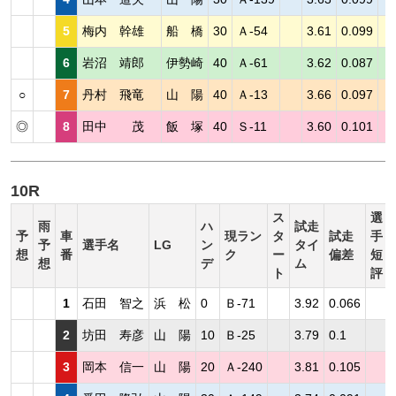
5
梅内 幹雄
船 橋
30
Ａ-54
3.61
0.099
6
岩沼 靖郎
伊勢崎
40
Ａ-61
3.62
0.087
○
7
丹村 飛竜
山 陽
40
Ａ-13
3.66
0.097
◎
8
田中 茂
飯 塚
40
Ｓ-11
3.60
0.101
10R
ス
選
雨
ハ
試走
予
車
現ラン
タ
試走
手
予
選手名
LG
ン
タイ
想
番
ク
ー
偏差
短
想
デ
ム
ト
評
1
石田 智之
浜 松
0
Ｂ-71
3.92
0.066
2
坊田 寿彦
山 陽
10
Ｂ-25
3.79
0.1
3
岡本 信一
山 陽
20
Ａ-240
3.81
0.105