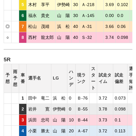
5
木村 享平
伊勢崎
30
Ａ-218
3.69
0.102
6
福永 貴史
山 陽
30
Ａ-145
0.00
0.0
◎
7
松山 茂靖
浜 松
40
Ａ-31
3.66
0.06
○
8
西村 龍太郎
山 陽
40
Ｓ-32
3.74
0.098
5R
ス
選
雨
ハ
予
車
現ラ
タ
試走タ
試走
手
予
選手名
LG
ン
想
番
ンク
ー
イム
偏差
短
想
デ
ト
評
1
田中 竜二
浜 松
0
Ｂ-76
3.72
0.073
2
岩井 寛
伊勢崎
0
Ｂ-55
3.78
0.098
3
浜田 忠司
山 陽
10
Ｂ-44
3.73
0.1
4
小栗 勝太
山 陽
20
Ａ-67
3.72
0.113