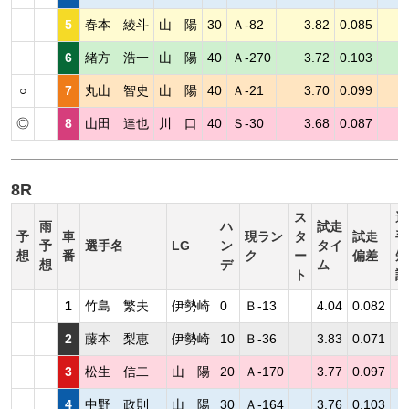
5
春本 綾斗
山 陽
30
Ａ-82
3.82
0.085
6
緒方 浩一
山 陽
40
Ａ-270
3.72
0.103
○
7
丸山 智史
山 陽
40
Ａ-21
3.70
0.099
◎
8
山田 達也
川 口
40
Ｓ-30
3.68
0.087
8R
ス
選
雨
ハ
試走
予
車
現ラン
タ
試走
手
予
選手名
LG
ン
タイ
想
番
ク
ー
偏差
短
想
デ
ム
ト
評
1
竹島 繁夫
伊勢崎
0
Ｂ-13
4.04
0.082
2
藤本 梨恵
伊勢崎
10
Ｂ-36
3.83
0.071
3
松生 信二
山 陽
20
Ａ-170
3.77
0.097
4
中野 政則
山 陽
30
Ａ-164
3.76
0.103