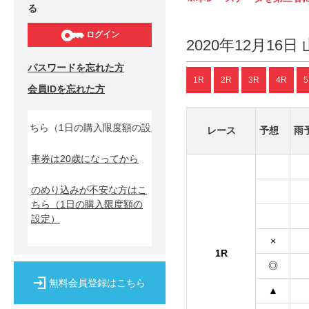
る
ログイン
2020年12月16
パスワードを忘れた方
1R
2R
3R
4R
5
会員IDを忘れた方
ちら（1日の購入限度額の設定）↓
レース
予想
雨
車券は20歳になってから
のめり込みが不安な方はこ
ちら
（1日の購入限度額の
設定）
×
1R
◎
無料会員登録はこちら
▲