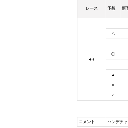
レース
予想
雨
△
◎
4R
▲
×
○
コメント
ハンデチャ