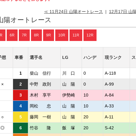
≪ 11月24日 山陽オートレース
|
12月17日 
日 山陽オートレース
R
6R
7R
8R
9R
10R
11R
12R
予想
車番
選手名
LG
ハンデ
現ランク
ス
1
柴山 信行
川 口
0
A-118
×
2
中野 政則
山 陽
0
A-99
3
木村 享平
伊勢崎
10
A-84
4
岡松 忠
山 陽
10
A-33
○
5
藤岡 一樹
山 陽
20
A-11
◎
6
竹谷 隆
飯 塚
20
S-42