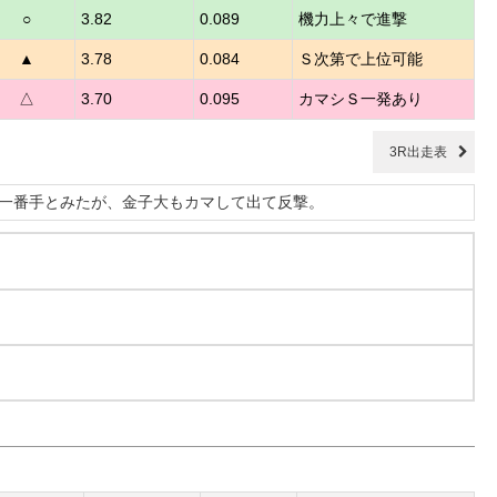
○
3.82
0.089
機力上々で進撃
▲
3.78
0.084
Ｓ次第で上位可能
△
3.70
0.095
カマシＳ一発あり
3R出走表
一番手とみたが、金子大もカマして出て反撃。