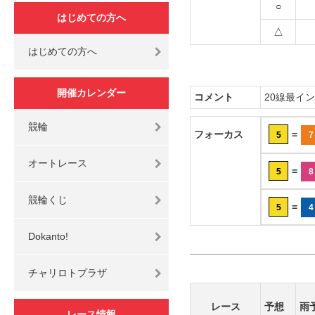
○
はじめての方へ
△
はじめての方へ
開催カレンダー
コメント
20線最イ
競輪
フォーカス
=
5
7
オートレース
=
5
8
競輪くじ
=
5
4
Dokanto!
チャリロトプラザ
レース
予想
雨
レース情報