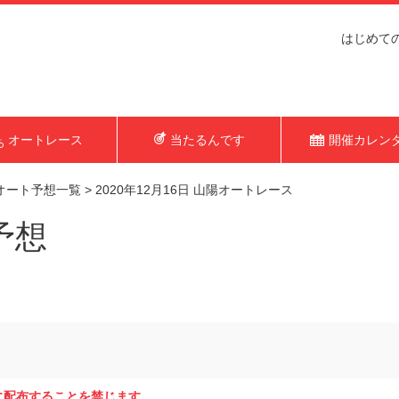
はじめて
オートレース
当たるんです
開催カレン
オート予想一覧
>
2020年12月16日 山陽オートレース
予想
に配布することを禁じます。