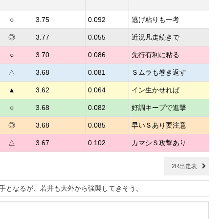
○
3.75
0.092
逃げ粘りも一考
◎
3.77
0.055
近況凡走続きで
○
3.70
0.086
先行有利に粘る
△
3.68
0.081
Ｓムラも巻き返す
▲
3.62
0.064
イン生かせれば
○
3.68
0.082
好調キープで進撃
◎
3.68
0.085
早いＳあり要注意
△
3.67
0.102
カマシＳ攻撃あり
2R出走表
手となるが、若井も大外から強襲してきそう。