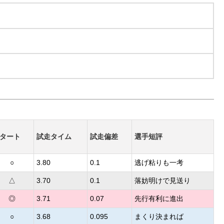
タート
試走タイム
試走偏差
選手短評
○
3.80
0.1
逃げ粘りも一考
△
3.70
0.1
落妨明けで見送り
◎
3.71
0.07
先行有利に進出
○
3.68
0.095
まくり決まれば