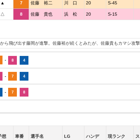
▲
7
佐藤 裕二
川 口
20
S-45
△
8
佐藤 貴也
浜 松
20
S-15
ンから飛び出す藤岡が進撃。佐藤裕が続くとみたが、佐藤貴もカマシ攻
-
8
4
-
7
4
-
7
8
予想
車番
選手名
LG
ハンデ
現ランク
ス