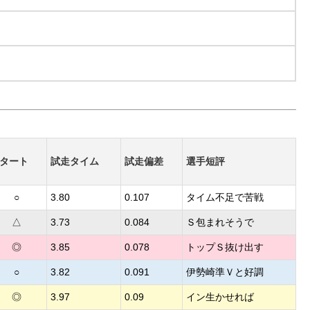
タート
試走タイム
試走偏差
選手短評
○
3.80
0.107
タイム不足で苦戦
△
3.73
0.084
Ｓ包まれそうで
◎
3.85
0.078
トップＳ抜け出す
○
3.82
0.091
伊勢崎準Ｖと好調
◎
3.97
0.09
イン生かせれば