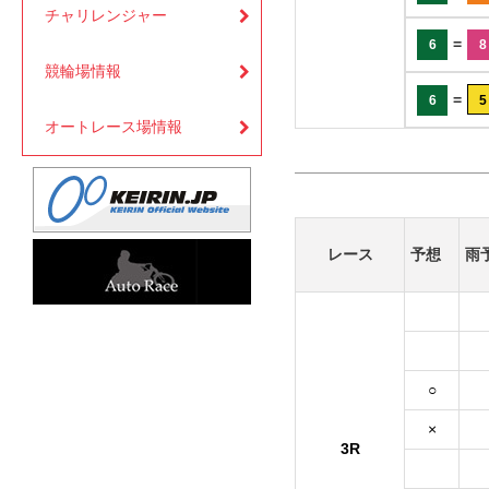
チャリレンジャー
=
6
8
競輪場情報
=
6
5
オートレース場情報
レース
予想
雨
○
×
3R