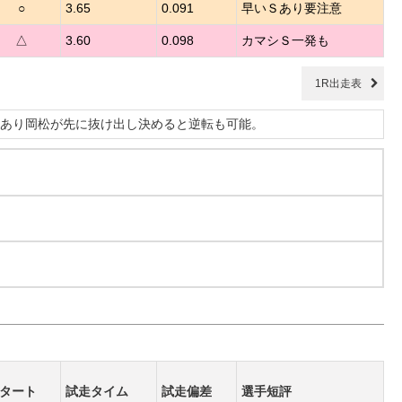
○
3.65
0.091
早いＳあり要注意
△
3.60
0.098
カマシＳ一発も
1R出走表
撃あり岡松が先に抜け出し決めると逆転も可能。
タート
試走タイム
試走偏差
選手短評