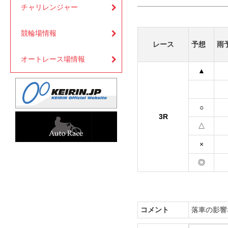
チャリレンジャー
競輪場情報
レース
予想
雨
オートレース場情報
▲
○
3R
△
×
◎
コメント
落車の影響