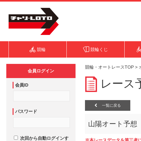
競輪
競輪くじ
競輪・オートレースTOP
>
会員ログイン
レース
会員ID
一覧に戻る
パスワード
山陽オート予想
次回から自動ログインす
※本レースデータを第三者