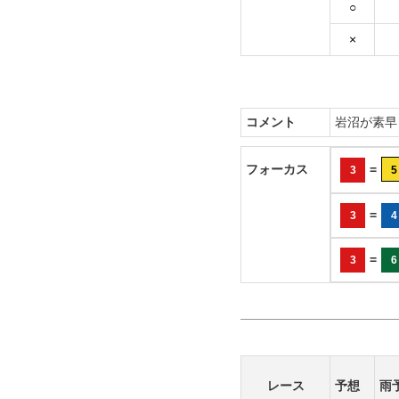
○
×
コメント
岩沼が素早
フォーカス
=
3
5
=
3
4
=
3
6
レース
予想
雨