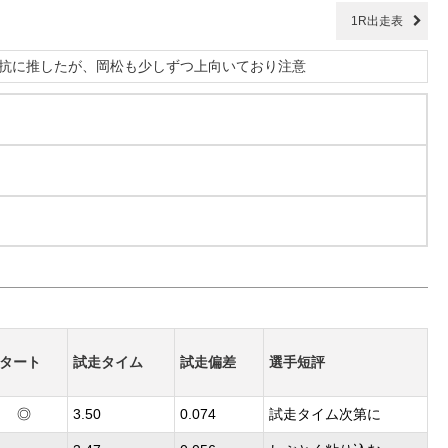
1R出走表
抗に推したが、岡松も少しずつ上向いており注意
タート
試走タイム
試走偏差
選手短評
◎
3.50
0.074
試走タイム次第に