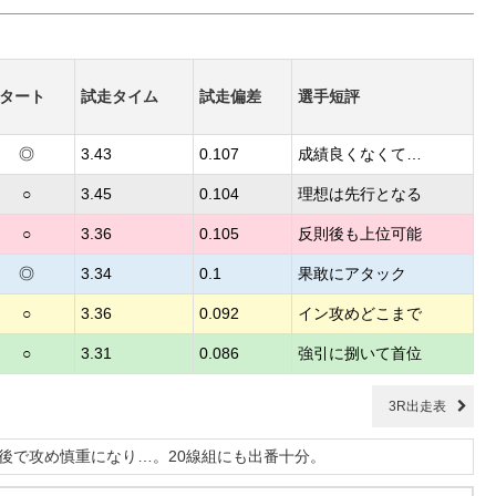
タート
試走タイム
試走偏差
選手短評
◎
3.43
0.107
成績良くなくて…
○
3.45
0.104
理想は先行となる
○
3.36
0.105
反則後も上位可能
◎
3.34
0.1
果敢にアタック
○
3.36
0.092
イン攻めどこまで
○
3.31
0.086
強引に捌いて首位
3R出走表
後で攻め慎重になり…。20線組にも出番十分。