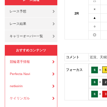
△
×
レース予想
2R
▲
レース結果
○
◎
キャリーオーバー一覧
おすすめコンテンツ
コメント
近況、天候
競輪選手情報
フォーカス
=
6
5
Perfecta Navi
=
6
2
netkeirin
=
6
3
ケイリンガル