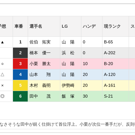
予想
車番
選手名
LG
ハンデ
現ランク
ス
▲
1
佐伯 拓実
山 陽
0
B-65
2
橋本 優一
浜 松
0
A-202
○
3
小栗 勝太
山 陽
10
B-20
△
4
山本 翔
山 陽
20
A-120
×
5
木村 義明
伊勢崎
20
A-161
◎
6
田中 茂
飯 塚
30
S-21
なさそうな田中が鋭く仕掛けて首位浮上。小栗が次位一番手だが、反則