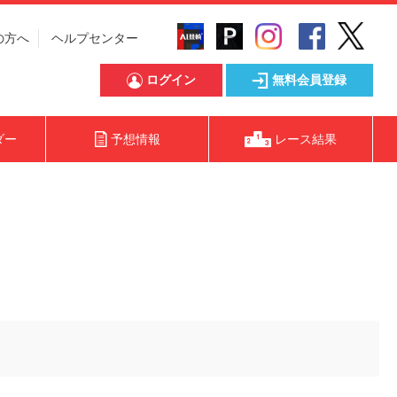
の方へ
ヘルプセンター
ログイン
無料会員登録
ダー
予想情報
レース結果