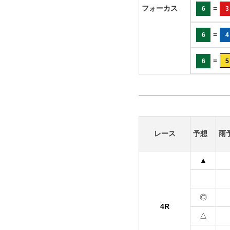
フォーカス
=
6
3
=
6
4
=
6
5
レース
予想
雨
▲
◎
4R
△