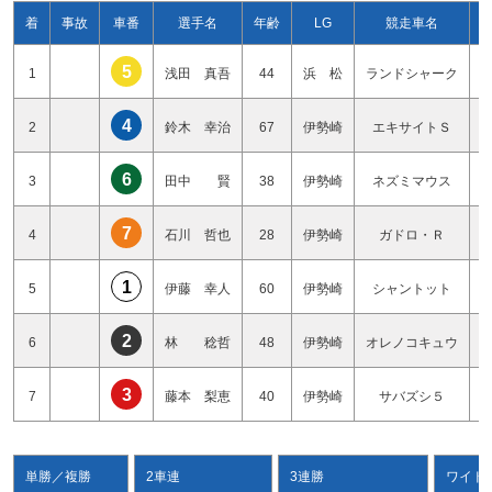
着
事故
車番
選手名
年齢
LG
競走車名
5
1
浅田 真吾
44
浜 松
ランドシャーク
4
2
鈴木 幸治
67
伊勢崎
エキサイトＳ
6
3
田中 賢
38
伊勢崎
ネズミマウス
7
4
石川 哲也
28
伊勢崎
ガドロ・Ｒ
1
5
伊藤 幸人
60
伊勢崎
シャントット
2
6
林 稔哲
48
伊勢崎
オレノコキュウ
3
7
藤本 梨恵
40
伊勢崎
サバズシ５
単勝／複勝
2車連
3連勝
ワイド