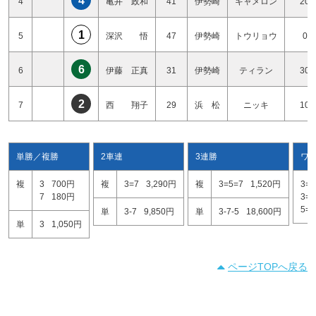
4
4
亀井 政和
41
伊勢崎
キャメロン
20
1
5
深沢 悟
47
伊勢崎
トウリョウ
0
6
6
伊藤 正真
31
伊勢崎
ティラン
30
2
7
西 翔子
29
浜 松
ニッキ
10
単勝／複勝
2車連
3連勝
ワ
複
3
700円
複
3=7
3,290円
複
3=5=7
1,520円
3=5
7
180円
3=7
5=7
単
3-7
9,850円
単
3-7-5
18,600円
単
3
1,050円
ページTOPへ戻る