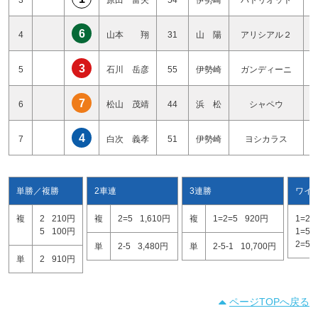
6
4
山本 翔
31
山 陽
アリシアル２
3
5
石川 岳彦
55
伊勢崎
ガンディーニ
7
6
松山 茂靖
44
浜 松
シャペウ
4
7
白次 義孝
51
伊勢崎
ヨシカラス
単勝／複勝
2車連
3連勝
ワイ
複
2
210円
複
2=5
1,610円
複
1=2=5
920円
1=2
5
100円
1=5
2=5
単
2-5
3,480円
単
2-5-1
10,700円
単
2
910円
ページTOPへ戻る