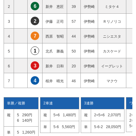
6
2
新井 恵匠
39
伊勢崎
ミタケ４
3
2
3
伊藤 正司
57
伊勢崎
Ｒリノリコ
1
7
4
西原 智昭
44
伊勢崎
ニシエスタ
3
1
5
北爪 勝義
50
伊勢崎
カスケード
0
3
6
新井 日和
20
伊勢崎
イーグレット
1
4
7
桜井 晴光
46
伊勢崎
マクウ
2
単勝／複勝
2車連
3連勝
ワ
複
5
290円
複
5=6
1,480円
複
2=5=6
2,070円
2=5
6
140円
2=6
5=6
単
5-6
5,560円
単
5-6-2
28,050円
単
5
1,260円