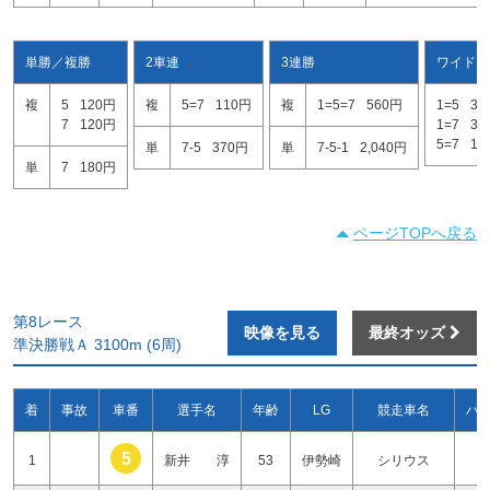
単勝／複勝
2車連
3連勝
ワイド
複
5
120円
複
5=7
110円
複
1=5=7
560円
1=5
33
7
120円
1=7
32
5=7
12
単
7-5
370円
単
7-5-1
2,040円
単
7
180円
ページTOPへ戻る
第8レース
映像を見る
最終オッズ
準決勝戦Ａ 3100m (6周)
着
事故
車番
選手名
年齢
LG
競走車名
ハ
5
1
新井 淳
53
伊勢崎
シリウス
2