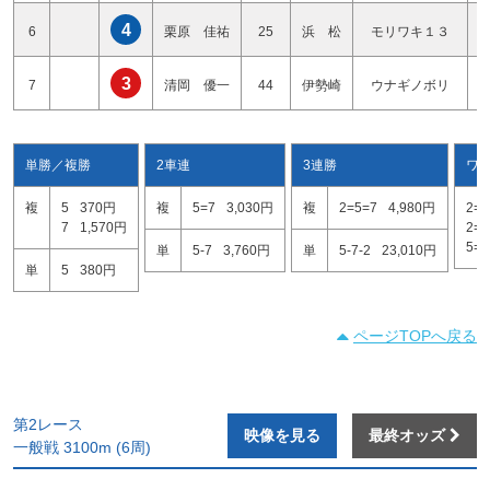
4
6
栗原 佳祐
25
浜 松
モリワキ１３
3
7
清岡 優一
44
伊勢崎
ウナギノボリ
単勝／複勝
2車連
3連勝
ワ
複
5
370円
複
5=7
3,030円
複
2=5=7
4,980円
2=5
7
1,570円
2=7
5=7
単
5-7
3,760円
単
5-7-2
23,010円
単
5
380円
ページTOPへ戻る
第2レース
映像を見る
最終オッズ
一般戦 3100m (6周)