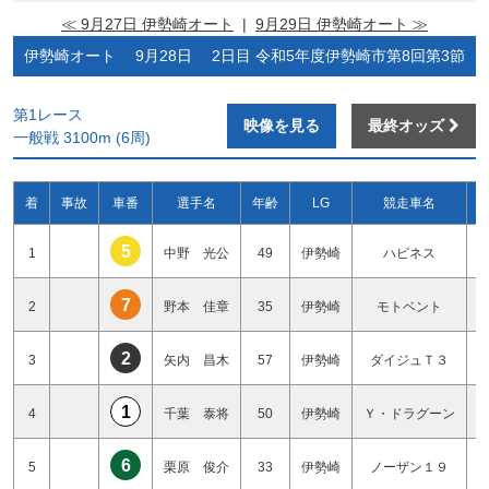
≪ 9月27日 伊勢崎オート
|
9月29日 伊勢崎オート ≫
伊勢崎オート 9月28日 2日目 令和5年度伊勢崎市第8回第3節
第1レース
映像を見る
最終オッズ
一般戦 3100m (6周)
着
事故
車番
選手名
年齢
LG
競走車名
5
1
中野 光公
49
伊勢崎
ハピネス
7
2
野本 佳章
35
伊勢崎
モトベント
2
3
矢内 昌木
57
伊勢崎
ダイジュＴ３
1
4
千葉 泰将
50
伊勢崎
Ｙ・ドラグーン
6
5
栗原 俊介
33
伊勢崎
ノーザン１９