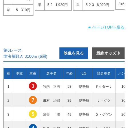
3=5
単
5-2
1,920円
単
5-2-3
6,920円
単
5
310円
ページTOPへ戻る
第6レース
映像を見る
最終オッズ
準決勝戦Ａ 3100m (6周)
着
事故
車番
選手名
年齢
LG
競走車名
ハン
3
1
竹内 正浩
53
伊勢崎
ドクターＪ
10
7
2
田村 治郎
39
伊勢崎
Ｊ・グク
30
5
3
浅香 潤
49
伊勢崎
Ｄ・ジゲン
20