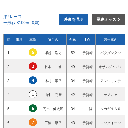
第4レース
映像を見る
最終オッズ
一般戦 3100m (6周)
着
事故
車番
選手名
年齢
LG
競走車名
5
1
塚越 浩之
52
伊勢崎
バクダンクン
3
2
竹本 修
49
伊勢崎
オサムジャパン
4
3
木村 享平
34
伊勢崎
アンシャンテ
1
4
山中 充智
42
伊勢崎
サノスケ
6
5
高木 健太郎
34
山 陽
タカギ１６５
7
6
三浦 康平
43
伊勢崎
マックイーン