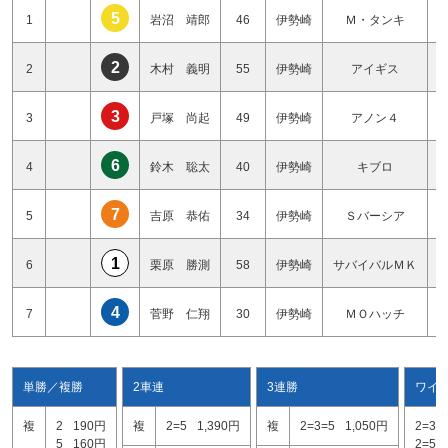
5
1
岩沼 靖郎
46
伊勢崎
Ｍ・タンキ
2
2
木村 義明
55
伊勢崎
アイギス
3
3
戸塚 尚起
49
伊勢崎
アノン４
6
4
鈴木 聡太
40
伊勢崎
キブロ
7
5
吉原 恭佑
34
伊勢崎
Ｓバーシア
1
6
栗原 勝測
58
伊勢崎
サバイバルＭＫ
4
7
菅野 仁翔
30
伊勢崎
ＭＯハッチ
単勝／複勝
2車連
3連勝
ワイ
複
2
190円
複
2=5
1,390円
複
2=3=5
1,050円
2=3
5
160円
2=5