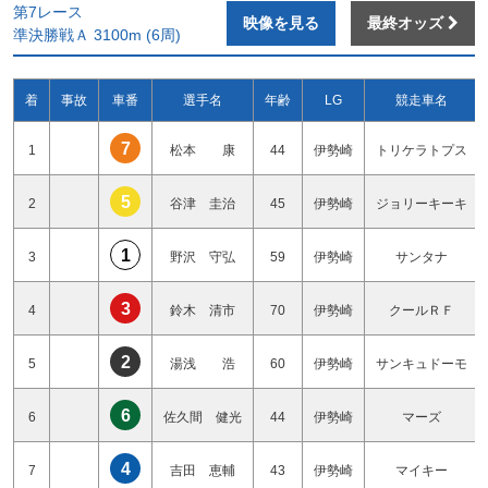
第7レース
映像を見る
最終オッズ
準決勝戦Ａ 3100m (6周)
着
事故
車番
選手名
年齢
LG
競走車名
7
1
松本 康
44
伊勢崎
トリケラトプス
5
2
谷津 圭治
45
伊勢崎
ジョリーキーキ
1
3
野沢 守弘
59
伊勢崎
サンタナ
3
4
鈴木 清市
70
伊勢崎
クールＲＦ
2
5
湯浅 浩
60
伊勢崎
サンキュドーモ
6
6
佐久間 健光
44
伊勢崎
マーズ
4
7
吉田 恵輔
43
伊勢崎
マイキー