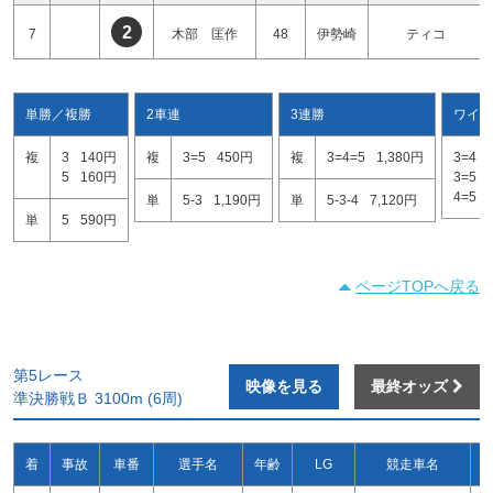
2
7
木部 匡作
48
伊勢崎
ティコ
単勝／複勝
2車連
3連勝
ワイド
複
3
140円
複
3=5
450円
複
3=4=5
1,380円
3=4
5
160円
3=5
4=5
単
5-3
1,190円
単
5-3-4
7,120円
単
5
590円
ページTOPへ戻る
第5レース
映像を見る
最終オッズ
準決勝戦Ｂ 3100m (6周)
着
事故
車番
選手名
年齢
LG
競走車名