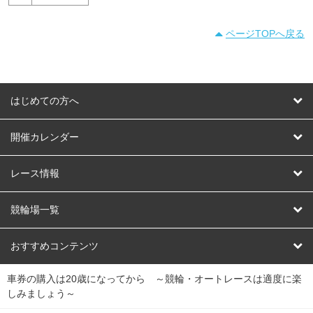
ページTOPへ戻る
はじめての方へ
はじめての方へ
開催カレンダー
競輪
レース情報
オートレース
レース予想
競輪場一覧
競輪くじ
レース結果
北日本
函館競輪場
青森競輪場
いわき平競輪場
おすすめコンテンツ
車券の購入は20歳になってから ～競輪・オートレースは適度に楽
Dokanto!
キャリーオーバー一覧
関
競輪選手情報
弥彦競輪場
前橋競輪場
取手競輪場
宇都宮競輪場
しみましょう～
東
大宮競輪場
西武園競輪場
京王閣競輪場
立川競輪場