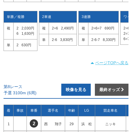
単勝／複勝
2車連
3連勝
ワイ
複
2
2,030円
複
2=6
2,490円
複
2=6=7
690円
2=6
6
1,630円
2=7
6=7
単
2-6
3,830円
単
2-6-7
8,330円
単
2
630円
ページTOPへ戻る
第8レース
映像を見る
最終オッズ
予選 3100m (6周)
着
事故
車番
選手名
年齢
LG
競走車名
2
1
西 翔子
29
浜 松
ニッキ