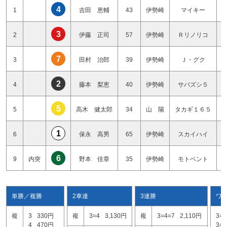
4
1
吉田 恵輔
43
伊勢崎
マイキー
3
2
伊藤 正司
57
伊勢崎
Ｒリノリコ
7
3
田村 治郎
39
伊勢崎
Ｊ・グク
2
4
藤本 梨恵
40
伊勢崎
サバズシ５
5
5
高木 健太郎
34
山 陽
タカギ１６５
1
6
保永 高男
65
伊勢崎
スカイハイ
6
9
内突
野本 佳章
35
伊勢崎
モトベント
単勝／複勝
2車連
3連勝
ワ
複
3
330円
複
3=4
3,130円
複
3=4=7
2,110円
3=4
4
470円
3=7