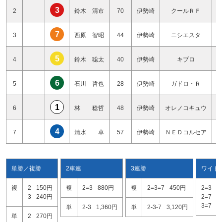
3
2
鈴木 清市
70
伊勢崎
クールＲＦ
7
3
西原 智昭
44
伊勢崎
ニシエスタ
5
4
鈴木 聡太
40
伊勢崎
キブロ
6
5
石川 哲也
28
伊勢崎
ガドロ・Ｒ
1
6
林 稔哲
48
伊勢崎
オレノコキュウ
4
7
清水 卓
57
伊勢崎
ＮＥＤコルセア
単勝／複勝
2車連
3連勝
ワイド
複
2
150円
複
2=3
880円
複
2=3=7
450円
2=3
2
3
240円
2=7
1
3=7
1
単
2-3
1,360円
単
2-3-7
3,120円
単
2
270円