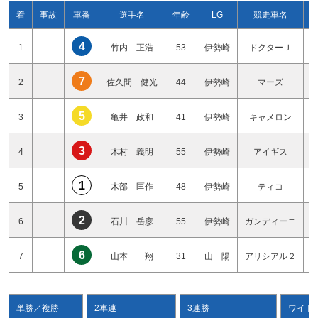
着
事故
車番
選手名
年齢
LG
競走車名
4
1
竹内 正浩
53
伊勢崎
ドクターＪ
7
2
佐久間 健光
44
伊勢崎
マーズ
5
3
亀井 政和
41
伊勢崎
キャメロン
3
4
木村 義明
55
伊勢崎
アイギス
1
5
木部 匡作
48
伊勢崎
ティコ
2
6
石川 岳彦
55
伊勢崎
ガンディーニ
6
7
山本 翔
31
山 陽
アリシアル２
単勝／複勝
2車連
3連勝
ワイド