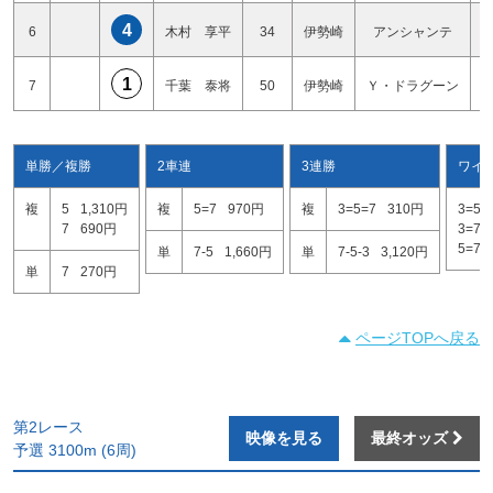
4
6
木村 享平
34
伊勢崎
アンシャンテ
1
7
千葉 泰将
50
伊勢崎
Ｙ・ドラグーン
単勝／複勝
2車連
3連勝
ワイ
複
5
1,310円
複
5=7
970円
複
3=5=7
310円
3=5
7
690円
3=7
5=7
単
7-5
1,660円
単
7-5-3
3,120円
単
7
270円
ページTOPへ戻る
第2レース
映像を見る
最終オッズ
予選 3100m (6周)