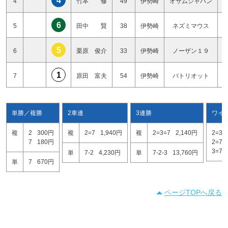
4
4
竹本 修
49
伊勢崎
オサムジャパン
6
5
田中 賢
38
伊勢崎
ネズミマウス
5
6
栗原 俊介
33
伊勢崎
ノーザン１９
1
7
原田 富夫
54
伊勢崎
パトリオット
単勝／複勝
2車連
3連勝
ワイ
複
2
300円
複
2=7
1,940円
複
2=3=7
2,140円
2=3
7
180円
2=7
3=7
単
7-2
4,230円
単
7-2-3
13,760円
単
7
670円
ページTOPへ戻る