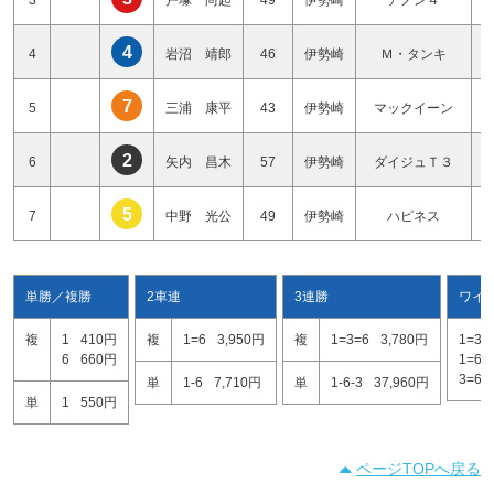
4
4
岩沼 靖郎
46
伊勢崎
Ｍ・タンキ
7
5
三浦 康平
43
伊勢崎
マックイーン
2
6
矢内 昌木
57
伊勢崎
ダイジュＴ３
5
7
中野 光公
49
伊勢崎
ハピネス
単勝／複勝
2車連
3連勝
ワイ
複
1
410円
複
1=6
3,950円
複
1=3=6
3,780円
1=3
6
660円
1=6
3=6
単
1-6
7,710円
単
1-6-3
37,960円
単
1
550円
ページTOPへ戻る