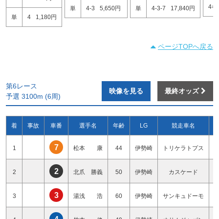
4=7
単
4-3
5,650円
単
4-3-7
17,840円
単
4
1,180円
ページTOPへ戻る
第6レース
映像を見る
最終オッズ
予選 3100m (6周)
着
事故
車番
選手名
年齢
LG
競走車名
7
1
松本 康
44
伊勢崎
トリケラトプス
2
2
北爪 勝義
50
伊勢崎
カスケード
3
3
湯浅 浩
60
伊勢崎
サンキュドーモ