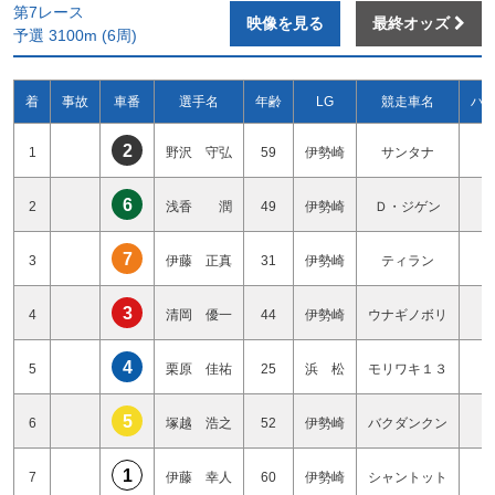
第7レース
映像を見る
最終オッズ
予選 3100m (6周)
着
事故
車番
選手名
年齢
LG
競走車名
ハ
2
1
野沢 守弘
59
伊勢崎
サンタナ
1
6
2
浅香 潤
49
伊勢崎
Ｄ・ジゲン
3
7
3
伊藤 正真
31
伊勢崎
ティラン
4
3
4
清岡 優一
44
伊勢崎
ウナギノボリ
1
4
5
栗原 佳祐
25
浜 松
モリワキ１３
2
5
6
塚越 浩之
52
伊勢崎
バクダンクン
3
1
7
伊藤 幸人
60
伊勢崎
シャントット
0