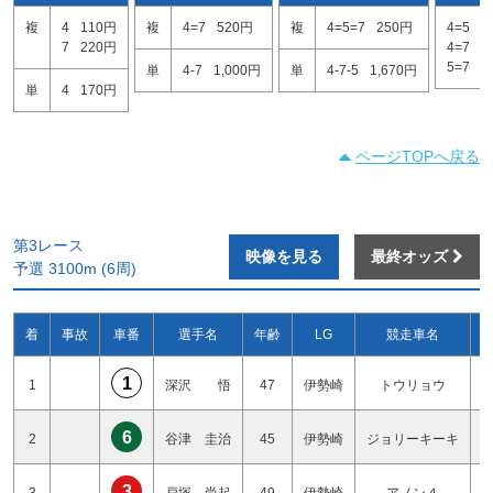
複
4
110円
複
4=7
520円
複
4=5=7
250円
4=5
1
7
220円
4=7
1
5=7
1
単
4-7
1,000円
単
4-7-5
1,670円
単
4
170円
ページTOPへ戻る
第3レース
映像を見る
最終オッズ
予選 3100m (6周)
着
事故
車番
選手名
年齢
LG
競走車名
1
1
深沢 悟
47
伊勢崎
トウリョウ
6
2
谷津 圭治
45
伊勢崎
ジョリーキーキ
3
3
戸塚 尚起
49
伊勢崎
アノン４