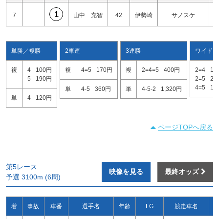
1
7
山中 充智
42
伊勢崎
サノスケ
単勝／複勝
2車連
3連勝
ワイド
複
4
100円
複
4=5
170円
複
2=4=5
400円
2=4
17
5
190円
2=5
26
4=5
10
単
4-5
360円
単
4-5-2
1,320円
単
4
120円
ページTOPへ戻る
第5レース
映像を見る
最終オッズ
予選 3100m (6周)
着
事故
車番
選手名
年齢
LG
競走車名