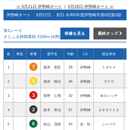
≪ 9月21日 伊勢崎オート
|
9月28日 伊勢崎オート ≫
伊勢崎オート 9月27日 初日 令和5年度伊勢崎市第8回第3節
第1レース
映像を見る
最終オッズ
さとふる杯開幕戦 3100m (6周)
着
事故
車番
選手名
年齢
LG
競走車名
7
1
新井 恵匠
39
伊勢崎
ミタケ４
5
2
桜井 晴光
46
伊勢崎
マクウ
3
3
菅野 仁翔
30
伊勢崎
ＭＯハッチ
2
4
鈴木 幸治
67
伊勢崎
エキサイトＳ
6
5
松山 茂靖
44
浜 松
シャペウ