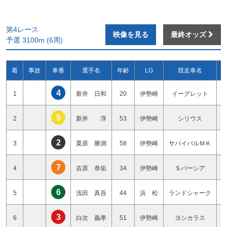
第4レース
映像を見る
最終オッズ
予選 3100m (6周)
着
事故
車番
選手名
年齢
LG
競走車名
4
1
新井 日和
20
伊勢崎
イーグレット
5
2
新井 淳
53
伊勢崎
シリウス
2
3
栗原 勝測
58
伊勢崎
サバイバルＭＫ
7
4
吉原 恭佑
34
伊勢崎
Ｓバーシア
6
5
浅田 真吾
44
浜 松
ランドシャーク
3
6
白次 義孝
51
伊勢崎
ヨシカラス