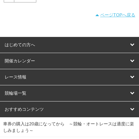
ページTOPへ戻る
はじめての方へ
はじめての方へ
開催カレンダー
競輪
レース情報
オートレース
レース予想
競輪場一覧
競輪くじ
レース結果
北日本
函館競輪場
青森競輪場
いわき平競輪場
おすすめコンテンツ
車券の購入は20歳になってから ～競輪・オートレースは適度に楽
Dokanto!
キャリーオーバー一覧
関
競輪選手情報
弥彦競輪場
前橋競輪場
取手競輪場
宇都宮競輪場
しみましょう～
東
大宮競輪場
西武園競輪場
京王閣競輪場
立川競輪場