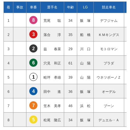
着
事故
車番
選手名
年齢
LG
競走車名
8
1
荒尾 聡
34
飯 塚
デフジャム
3
2
落合 淳
35
船 橋
ＫＭキングス
2
3
益 春菜
29
川 口
モトロマン
6
4
穴見 和正
61
山 陽
プラダ
1
5
畦坪 孝雄
39
山 陽
ウネツボーノＺ
4
6
田中 進
36
飯 塚
オーデル
7
7
笠木 美孝
46
浜 松
ブーン
5
8
松尾 隆広
34
飯 塚
デュエル・Ａ