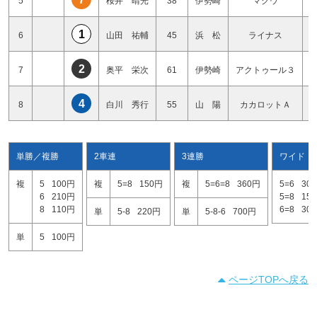
5
桜井 晴光
38
伊勢崎
マクウ
1
6
山田 祐輔
45
浜 松
ライナス
2
7
奥平 栄次
61
伊勢崎
アクトゥール３
4
8
白川 秀行
55
山 陽
カカロットＡ
単勝／複勝
2車連
3連勝
ワイド
複
5
100円
複
5=8
150円
複
5=6=8
360円
5=6
30
6
210円
5=8
15
8
110円
6=8
30
単
5-8
220円
単
5-8-6
700円
単
5
100円
ページTOPへ戻る