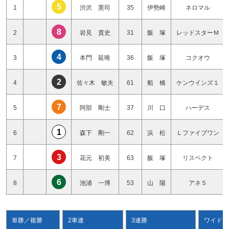
5
1
渋沢 憲司
35
伊勢崎
ネロマル
8
2
岩見 貴史
31
飯 塚
レッドスターＭ
4
3
本門 延唯
36
飯 塚
コクオウ
2
4
佐々木 敏夫
61
船 橋
ケンウインズ１
7
5
阿部 剛士
37
川 口
ハーデス
1
6
森下 剛一
62
浜 松
Ｌファイブワン
3
7
花元 初美
63
飯 塚
リスペクト
6
8
池浦 一博
53
山 陽
アネ５
単勝／複勝
2車連
3連勝
ワイド