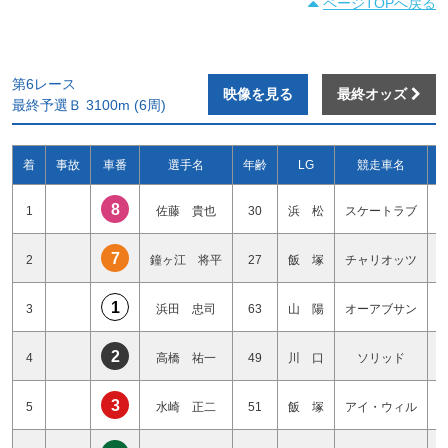
ページTOPへ戻る
第6レース
映像を見る
最終オッズ
最終予選Ｂ 3100m (6周)
着
事故
車番
選手名
年齢
LG
競走車名
8
1
佐藤 貴也
30
浜 松
スケートラブ
7
2
鐘ヶ江 将平
27
飯 塚
チャリオッツ
1
3
浜田 忠司
63
山 陽
オーアブサン
2
4
高橋 祐一
49
川 口
ソリッド
3
5
水崎 正二
51
飯 塚
アイ・ウィル