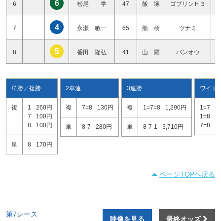
6
6
松尾 学
47
飯 塚
ゴブリンＨ３
4
7
永瀬 敏一
65
船 橋
ツナミ
5
8
番田 隆弘
41
山 陽
バンオウ
単勝／複勝
2車連
3連勝
ワイド
複
1
260円
複
7=8
130円
複
1=7=8
1,290円
1=7
8
7
100円
1=8
8
8
100円
7=8
1
単
8-7
280円
単
8-7-1
3,710円
単
8
170円
ページTOPへ戻る
第7レース
映像を見る
最終オッズ