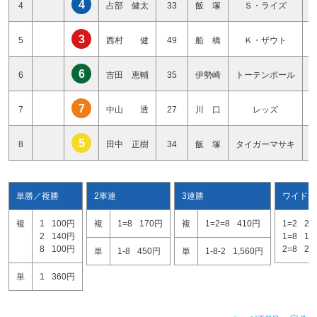
4
4
占部 健太
33
飯 塚
Ｓ・ライズ
3
5
西村 健
49
船 橋
Ｋ・ザウト
6
6
吉田 恵輔
35
伊勢崎
トーテンポール
7
7
中山 透
27
川 口
レッズ
5
8
田中 正樹
34
飯 塚
タイガーマサキ
単勝／複勝
2車連
3連勝
ワイド
複
1
100円
複
1=8
170円
複
1=2=8
410円
1=2
28
2
140円
1=8
14
8
100円
2=8
22
単
1-8
450円
単
1-8-2
1,560円
単
1
360円