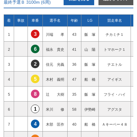
最終予選Ｂ 3100m (6周)
着
事故
車番
選手名
年齢
LG
競走車名
3
1
川端 孝
43
飯 塚
チカミチ１
6
2
福永 貴史
41
山 陽
トマホーク１
2
3
佳元 光義
36
飯 塚
ナエトル
5
4
木村 義明
47
船 橋
アイギス
8
5
辻 大樹
35
飯 塚
フライ・ハイ
1
6
米川 修
58
伊勢崎
アグスタ
4
7
木部 匡作
40
船 橋
Ａキーベー４８