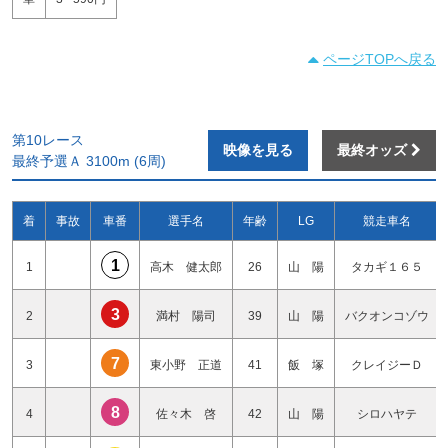
ページTOPへ戻る
第10レース
映像を見る
最終オッズ
最終予選Ａ 3100m (6周)
着
事故
車番
選手名
年齢
LG
競走車名
1
1
高木 健太郎
26
山 陽
タカギ１６５
3
2
満村 陽司
39
山 陽
バクオンコゾウ
7
3
東小野 正道
41
飯 塚
クレイジーＤ
8
4
佐々木 啓
42
山 陽
シロハヤテ