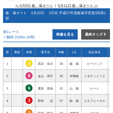
≪ 6月9日 飯 塚オート
|
6月11日 飯 塚オート ≫
飯 塚オート 6月10日 2日目 平成27年度飯塚市営第3回第1
節
第1レース
映像を見る
最終オッズ
一般戦 3100m (6周)
着
事故
車番
選手名
年齢
LG
競走車名
5
1
高宗 良次
28
飯 塚
ビーバップ
8
2
金山 周平
36
伊勢崎
イダテン１７２
6
3
重富 英雄
41
山 陽
ヒート
3
4
野村 武
67
船 橋
エヌフォーカス
7