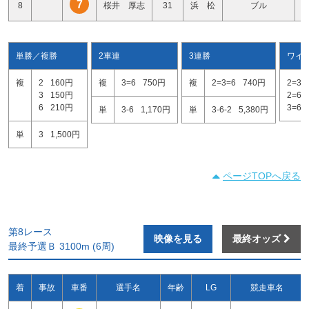
7
8
桜井 厚志
31
浜 松
ブル
単勝／複勝
2車連
3連勝
ワイ
複
2
160円
複
3=6
750円
複
2=3=6
740円
2=3
3
150円
2=6
6
210円
3=6
単
3-6
1,170円
単
3-6-2
5,380円
単
3
1,500円
ページTOPへ戻る
第8レース
映像を見る
最終オッズ
最終予選Ｂ 3100m (6周)
着
事故
車番
選手名
年齢
LG
競走車名