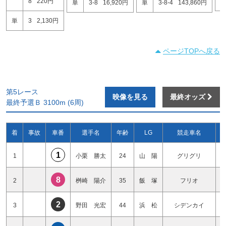
8
220円
4
単
3-8
16,920円
単
3-8-4
143,860円
単
3
2,130円
ページTOPへ戻る
第5レース
映像を見る
最終オッズ
最終予選Ｂ 3100m (6周)
着
事故
車番
選手名
年齢
LG
競走車名
1
1
小栗 勝太
24
山 陽
グリグリ
8
2
桝崎 陽介
35
飯 塚
フリオ
2
3
野田 光宏
44
浜 松
シデンカイ