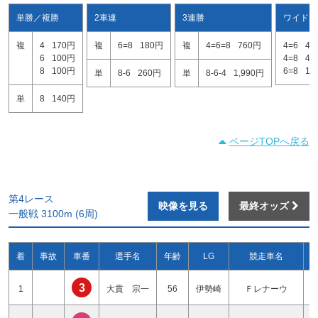
単勝／複勝
2車連
3連勝
ワイド
複
4
170円
複
6=8
180円
複
4=6=8
760円
4=6
42
6
100円
4=8
45
8
100円
6=8
12
単
8-6
260円
単
8-6-4
1,990円
単
8
140円
ページTOPへ戻る
第4レース
映像を見る
最終オッズ
一般戦 3100m (6周)
着
事故
車番
選手名
年齢
LG
競走車名
3
1
大貫 宗一
56
伊勢崎
Ｆレナーウ