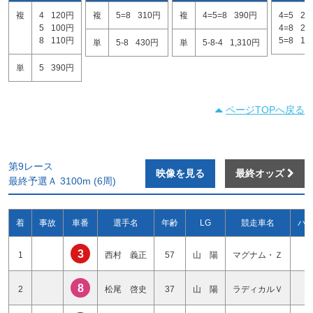
複
4
120円
複
5=8
310円
複
4=5=8
390円
4=5
21
5
100円
4=8
20
8
110円
5=8
12
単
5-8
430円
単
5-8-4
1,310円
単
5
390円
ページTOPへ戻る
第9レース
映像を見る
最終オッズ
最終予選Ａ 3100m (6周)
着
事故
車番
選手名
年齢
LG
競走車名
ハ
3
1
西村 義正
57
山 陽
マグナム・Ｚ
2
8
2
松尾 啓史
37
山 陽
ラディカルＶ
3