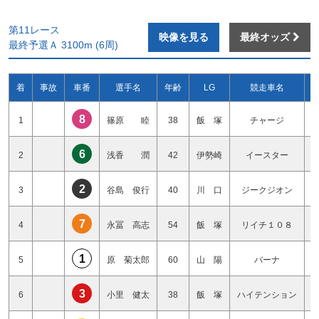
第11レース
映像を見る
最終オッズ
最終予選Ａ 3100m (6周)
着
事故
車番
選手名
年齢
LG
競走車名
8
1
篠原 睦
38
飯 塚
チャージ
6
2
浅香 潤
42
伊勢崎
イースター
2
3
谷島 俊行
40
川 口
ジークジオン
7
4
永冨 高志
54
飯 塚
リイチ１０８
1
5
原 菊太郎
60
山 陽
バーナ
3
6
小里 健太
38
飯 塚
ハイテンション