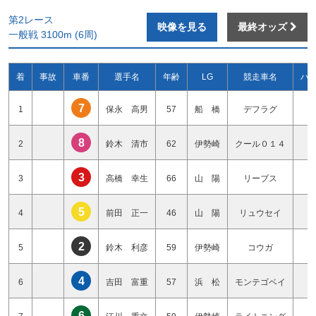
第2レース
映像を見る
最終オッズ
一般戦 3100m (6周)
着
事故
車番
選手名
年齢
LG
競走車名
ハ
7
1
保永 高男
57
船 橋
デフラグ
4
8
2
鈴木 清市
62
伊勢崎
クール０１４
4
3
3
高橋 幸生
66
山 陽
リーブス
0
5
4
前田 正一
46
山 陽
リュウセイ
1
2
5
鈴木 利彦
59
伊勢崎
コウガ
0
4
6
吉田 富重
57
浜 松
モンテゴベイ
1
6