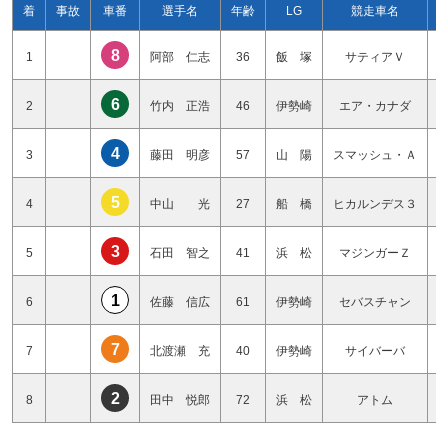
着
事故
車番
選手名
年齢
LG
競走車名
8
1
阿部 仁志
36
飯 塚
サティアＶ
6
2
竹内 正浩
46
伊勢崎
エア・カナダ
4
3
藤田 明彦
57
山 陽
スマッシュ・Ａ
5
4
中山 光
27
船 橋
ヒカルンデス３
3
5
石田 智之
41
浜 松
マジンガーＺ
1
6
佐藤 信広
61
伊勢崎
セバスチャン
7
7
北渡瀬 充
40
伊勢崎
サイバーバ
2
8
田中 悦郎
72
浜 松
アトム