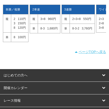
単勝／複勝
2車連
3連勝
ワイド
複
2
110円
複
3=8
960円
複
2=3=8
550円
2=3
2
3
150円
2=8
1
8
120円
3=8
1
単
8-3
1,680円
単
8-3-2
3,760円
単
8
100円
ページTOPへ戻る
はじめての方へ
はじめての方へ
開催カレンダー
競輪
レース情報