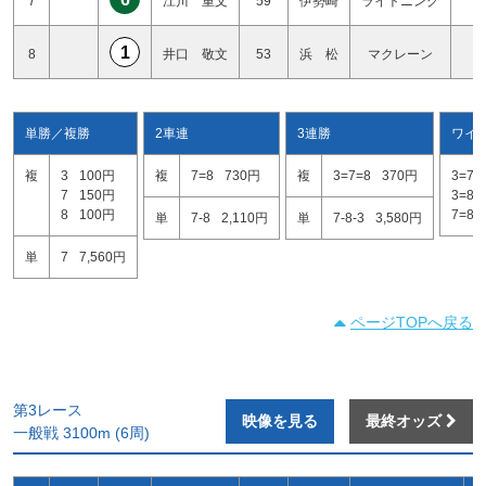
7
江川 重文
59
伊勢崎
ライトニング
2
1
8
井口 敬文
53
浜 松
マクレーン
0
単勝／複勝
2車連
3連勝
ワイ
複
3
100円
複
7=8
730円
複
3=7=8
370円
3=7
7
150円
3=8
8
100円
7=8
単
7-8
2,110円
単
7-8-3
3,580円
単
7
7,560円
ページTOPへ戻る
第3レース
映像を見る
最終オッズ
一般戦 3100m (6周)