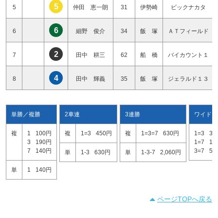
5
5
仲田 恵一朗
31
伊勢崎
ビックナカタ
6
6
細野 俊介
34
飯 塚
ＡＴフィールド
2
7
田中 耕三
62
船 橋
バイカウント１
4
8
田中 輝義
35
飯 塚
ジェラルド１３
単勝／複勝
2車連
3連勝
ワイド
複
1
100円
複
1=3
450円
複
1=3=7
630円
1=3
30
3
190円
1=7
19
7
140円
3=7
55
単
1-3
630円
単
1-3-7
2,060円
単
1
140円
ページTOPへ戻る