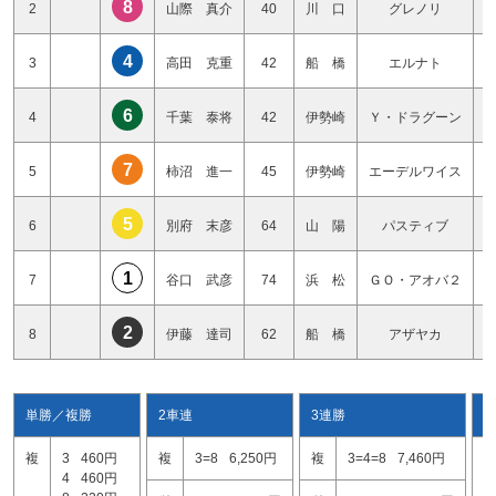
8
2
山際 真介
40
川 口
グレノリ
4
3
高田 克重
42
船 橋
エルナト
6
4
千葉 泰将
42
伊勢崎
Ｙ・ドラグーン
7
5
柿沼 進一
45
伊勢崎
エーデルワイス
5
6
別府 末彦
64
山 陽
パスティブ
1
7
谷口 武彦
74
浜 松
ＧＯ・アオバ２
2
8
伊藤 達司
62
船 橋
アザヤカ
単勝／複勝
2車連
3連勝
複
3
460円
複
3=8
6,250円
複
3=4=8
7,460円
3
4
460円
3