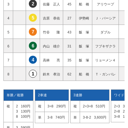
2
3
佐藤 正人
45
船 橋
アリウープ
2
5
4
吉原 恭佑
27
伊勢崎
Ｊ・バーシア
2
7
5
竹谷 隆
43
飯 塚
ダブル
3
6
6
内山 雄介
31
飯 塚
フブキザクラ
3
4
7
高林 亮
35
飯 塚
リョーメン４
2
1
8
鈴木 孝治
62
船 橋
Ｔ・ガンバレ
0
単勝／複勝
2車連
3連勝
ワイド
複
2
160円
複
3=8
290円
複
2=3=8
510円
2=3
32
3
130円
2=8
27
8
100円
3=8
15
単
3-8
740円
単
3-8-2
3,600円
単
3
590円