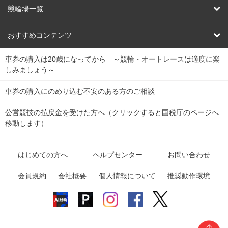
オートレース
レース予想
競輪場一覧
競輪くじ
レース結果
北日本
函館競輪場
青森競輪場
いわき平競輪場
おすすめコンテンツ
車券の購入は20歳になってから ～競輪・オートレースは適度に楽
Dokanto!
キャリーオーバー一覧
関
競輪選手情報
弥彦競輪場
前橋競輪場
取手競輪場
宇都宮競輪場
しみましょう～
東
大宮競輪場
西武園競輪場
京王閣競輪場
立川競輪場
チャリロトプラザ
Perfecta Navi
車券の購入にのめり込む不安のある方のご相談
南
松戸競輪場
千葉競輪場
川崎競輪場
平塚競輪場
公営競技の払戻金を受けた方へ（クリックすると国税庁のページへ
netkeirin
関
移動します）
小田原競輪場
伊東競輪場
静岡競輪場
東
ケイリンガル
中
名古屋競輪場
岐阜競輪場
大垣競輪場
豊橋競輪場
はじめての方へ
ヘルプセンター
お問い合わせ
部
チャリレンジャー
富山競輪場
松阪競輪場
四日市競輪場
会員規約
会社概要
個人情報について
推奨動作環境
競輪場情報
近
福井競輪場
奈良競輪場
向日町競輪場
和歌山競輪場
畿
岸和田競輪場
オートレース場情報