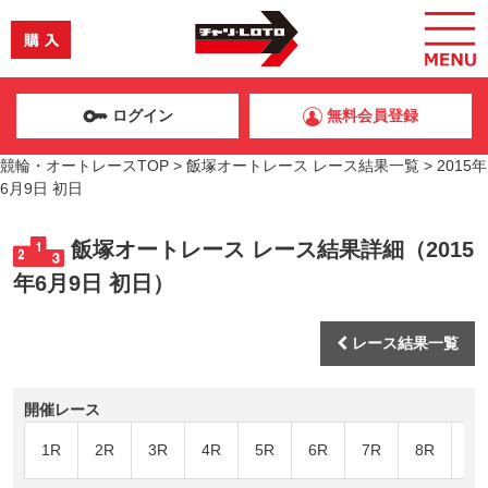
ログイン
無料会員登録
競輪・オートレースTOP
>
飯塚オートレース レース結果一覧
>
2015年
6月9日 初日
飯塚オートレース レース結果詳細（2015
年6月9日 初日）
レース結果一覧
開催レース
1R
2R
3R
4R
5R
6R
7R
8R
9R