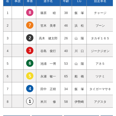
着
事故
車番
選手名
年齢
LG
競走車名
8
1
篠原 睦
38
飯 塚
チャージ
7
2
笠木 美孝
46
浜 松
ブーン
2
3
高木 健太郎
26
山 陽
タカギ１６５
3
4
谷島 俊行
40
川 口
ジークジオン
6
5
池浦 一博
53
山 陽
アネ５
5
6
永瀬 敏一
65
船 橋
ツナミ
4
7
田中 正樹
34
飯 塚
タイガーマサキ
1
8
米川 修
58
伊勢崎
アグスタ