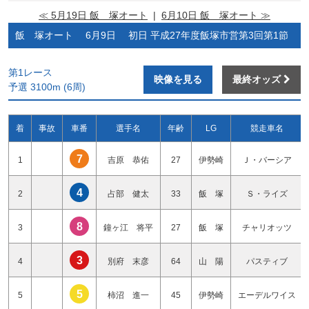
≪ 5月19日 飯 塚オート
|
6月10日 飯 塚オート ≫
飯 塚オート 6月9日 初日 平成27年度飯塚市営第3回第1節
第1レース
映像を見る
最終オッズ
予選 3100m (6周)
着
事故
車番
選手名
年齢
LG
競走車名
7
1
吉原 恭佑
27
伊勢崎
Ｊ・バーシア
4
2
占部 健太
33
飯 塚
Ｓ・ライズ
8
3
鐘ヶ江 将平
27
飯 塚
チャリオッツ
3
4
別府 末彦
64
山 陽
パスティブ
5
5
柿沼 進一
45
伊勢崎
エーデルワイス