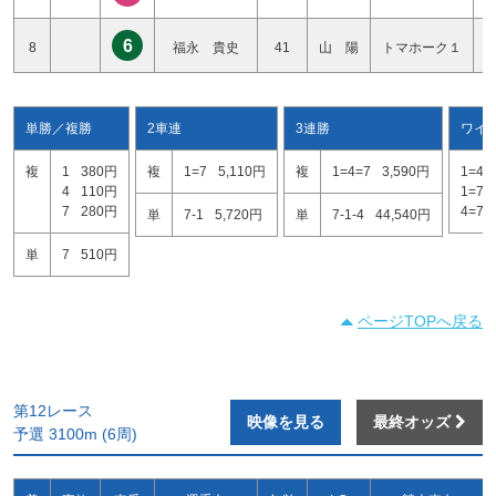
6
8
福永 貴史
41
山 陽
トマホーク１
単勝／複勝
2車連
3連勝
ワイ
複
1
380円
複
1=7
5,110円
複
1=4=7
3,590円
1=4
4
110円
1=7
7
280円
4=7
単
7-1
5,720円
単
7-1-4
44,540円
単
7
510円
ページTOPへ戻る
第12レース
映像を見る
最終オッズ
予選 3100m (6周)