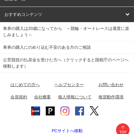
競輪くじ
レース結果
北日本
函館競輪場
青森競輪場
いわき平競輪場
おすすめコンテンツ
車券の購入は20歳になってから ～競輪・オートレースは適度に楽
Dokanto!
キャリーオーバー一覧
関
競輪選手情報
弥彦競輪場
前橋競輪場
取手競輪場
宇都宮競輪場
しみましょう～
東
大宮競輪場
西武園競輪場
京王閣競輪場
立川競輪場
チャリロトプラザ
Perfecta Navi
車券の購入にのめり込む不安のある方のご相談
南
松戸競輪場
千葉競輪場
川崎競輪場
平塚競輪場
公営競技の払戻金を受けた方へ（クリックすると国税庁のページへ
netkeirin
関
移動します）
小田原競輪場
伊東競輪場
静岡競輪場
東
ケイリンガル
中
名古屋競輪場
岐阜競輪場
大垣競輪場
豊橋競輪場
はじめての方へ
ヘルプセンター
お問い合わせ
部
チャリレンジャー
富山競輪場
松阪競輪場
四日市競輪場
会員規約
会社概要
個人情報について
推奨動作環境
競輪場情報
近
福井競輪場
奈良競輪場
向日町競輪場
和歌山競輪場
畿
岸和田競輪場
オートレース場情報
PCサイトへ移動