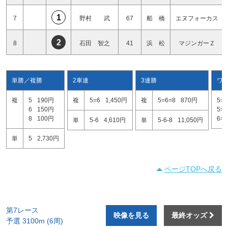
1
7
野村 武
67
船 橋
エヌフォーカス
2
8
石田 智之
41
浜 松
マジンガーＺ
単勝／複勝
2車連
3連勝
ワ
複
5
190円
複
5=6
1,450円
複
5=6=8
870円
5=6
6
150円
5=8
8
100円
6=8
単
5-6
4,610円
単
5-6-8
11,050円
単
5
2,730円
ページTOPへ戻る
第7レース
映像を見る
最終オッズ
予選 3100m (6周)