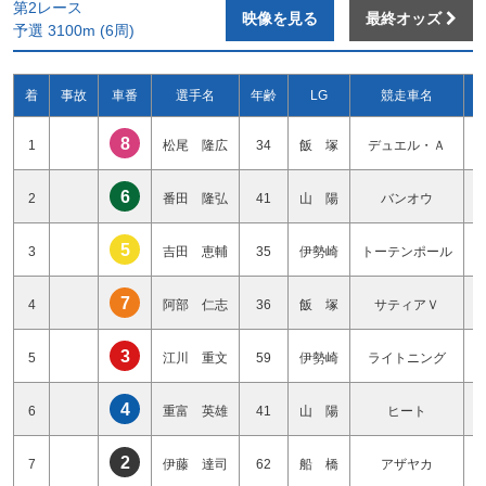
第2レース
映像を見る
最終オッズ
予選 3100m (6周)
着
事故
車番
選手名
年齢
LG
競走車名
8
1
松尾 隆広
34
飯 塚
デュエル・Ａ
6
2
番田 隆弘
41
山 陽
バンオウ
5
3
吉田 恵輔
35
伊勢崎
トーテンポール
7
4
阿部 仁志
36
飯 塚
サティアＶ
3
5
江川 重文
59
伊勢崎
ライトニング
4
6
重富 英雄
41
山 陽
ヒート
2
7
伊藤 達司
62
船 橋
アザヤカ