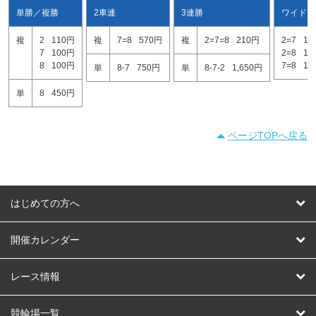
単勝／複勝
2車連
3連勝
ワイド
複
2
110円
複
7=8
570円
複
2=7=8
210円
2=7
14
7
100円
2=8
14
8
100円
7=8
16
単
8-7
750円
単
8-7-2
1,650円
単
8
450円
ページTOPへ戻る
はじめての方へ
はじめての方へ
開催カレンダー
競輪
レース情報
オートレース
レース予想
競輪場一覧