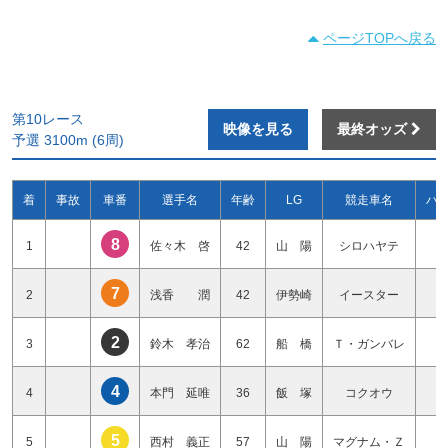
ページTOPへ戻る
第10レース
映像を見る
最終オッズ
予選 3100m (6周)
着
事故
車番
選手名
年齢
LG
競走車名
ハ
8
1
佐々木 啓
42
山 陽
シロハヤテ
4
7
2
浅香 潤
42
伊勢崎
イースター
4
2
3
鈴木 孝治
62
船 橋
Ｔ・ガンバレ
1
4
4
本門 延唯
36
飯 塚
コクオウ
2
5
5
西村 義正
57
山 陽
マグナム・Ｚ
3