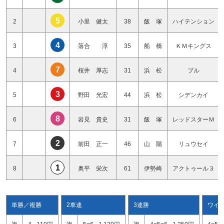
5
2
小里 健太
38
飯 塚
ハイテンション
4
3
落合 淳
35
船 橋
ＫＭキングス
7
4
桜井 厚志
31
浜 松
ブル
3
5
野田 光宏
44
浜 松
シデンカイ
8
6
岩見 貴史
31
飯 塚
レッドスターＭ
2
7
前田 正一
46
山 陽
リュウセイ
1
8
奥平 栄次
61
伊勢崎
アクトゥール３
単勝／複勝
2車連
3連勝
ワイ