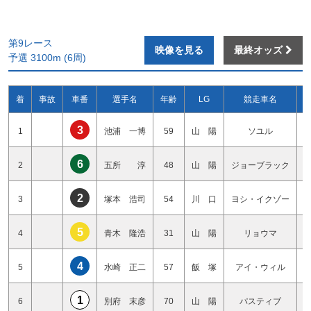
第9レース
映像を見る
最終オッズ
予選 3100m (6周)
着
事故
車番
選手名
年齢
LG
競走車名
3
1
池浦 一博
59
山 陽
ソユル
6
2
五所 淳
48
山 陽
ジョーブラック
2
3
塚本 浩司
54
川 口
ヨシ・イクゾー
5
4
青木 隆浩
31
山 陽
リョウマ
4
5
水崎 正二
57
飯 塚
アイ・ウィル
1
6
別府 末彦
70
山 陽
パスティブ