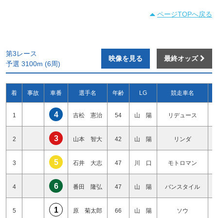
ページTOPへ戻る
第3レース
映像を見る
最終オッズ
予選 3100m (6周)
着
事故
車番
選手名
年齢
LG
競走車名
4
1
吉松 憲治
54
山 陽
リデュース
3
2
山本 智大
42
山 陽
リンダ
5
3
石井 大志
47
川 口
モトロマン
6
4
番田 隆弘
47
山 陽
バンスタイル
1
5
原 菊太郎
66
山 陽
ソウ