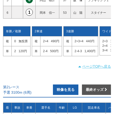
5
内山 雄介
37
飯 塚
フブキザクラ１
1
6
岡本 信一
53
山 陽
スタイナー
単勝／複勝
2車連
3連勝
ワイド
複
0
無投票
複
2=4
490円
複
2=3=4
440円
2=3
1
2=4
1
3=4
3
単
2
120円
単
2-4
500円
単
2-4-3
1,400円
ページTOPへ戻る
第2レース
映像を見る
最終オッズ
予選 3100m (6周)
着
事故
車番
選手名
年齢
LG
競走車名
ハ