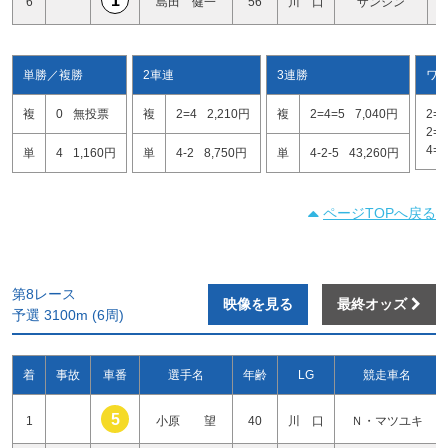
1
6
島田 健一
56
川 口
ザンシン
単勝／複勝
2車連
3連勝
ワ
複
0
無投票
複
2=4
2,210円
複
2=4=5
7,040円
2=4
2=5
4=5
単
4
1,160円
単
4-2
8,750円
単
4-2-5
43,260円
ページTOPへ戻る
第8レース
映像を見る
最終オッズ
予選 3100m (6周)
着
事故
車番
選手名
年齢
LG
競走車名
5
1
小原 望
40
川 口
Ｎ・マツユキ