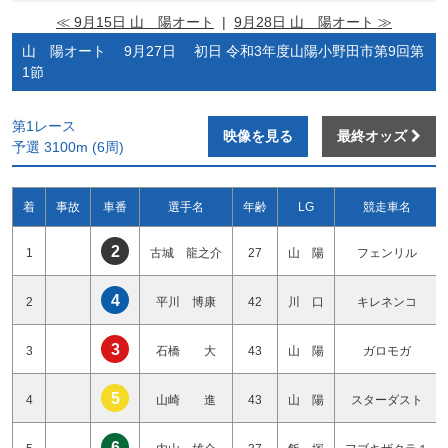
≪ 9月15日 山 陽オート
|
9月28日 山 陽オート ≫
山 陽オート 9月27日 初日 令和3年度山陽小野田市第9回第
1節
第1レース
映像を見る
最終オッズ
予選 3100m (6周)
着
事故
車番
選手名
年齢
LG
競走車名
2
1
古城 龍之介
27
山 陽
フェンリル
4
2
平川 博康
42
川 口
キレネンコ
3
3
石橋 大
43
山 陽
ガロモガ
5
4
山崎 進
43
山 陽
スターダスト
6