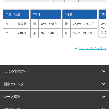
単勝／複勝
2車連
3連勝
ワイ
複
0
無投票
複
3=6
570円
複
2=3=6
2,670円
2=3
2=6
3=6
単
3
940円
単
3-6
1,480円
単
3-6-2
13,010円
ページTOPへ戻る
はじめての方へ
はじめての方へ
開催カレンダー
競輪
レース情報
オートレース
レース予想