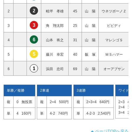
2
2
畦坪 孝雄
45
山 陽
ウネツボーノＺ
3
3
角 翔太郎
25
山 陽
ビビディ
6
4
山本 将之
31
山 陽
マレンゴＳ
5
5
藤川 幸宏
40
飯 塚
ＭＳハマー
1
6
浜田 忠司
69
山 陽
オーアブサン
単勝／複勝
2車連
3連勝
ワイド
複
0
無投票
複
2=4
500円
複
2=3=4
640円
2=3
4
2=4
1
3=4
2
単
4
160円
単
4-2
740円
単
4-2-3
2,540円
ページTOPへ戻る