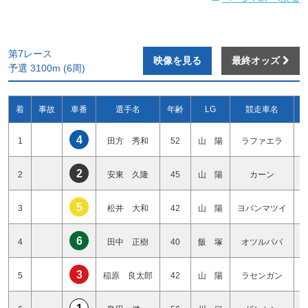
第7レース
映像を見る
最終オッズ
予選 3100m (6周)
着
事故
車番
選手名
年齢
LG
競走車名
4
1
田方 秀和
52
山 陽
ラファエラ
2
2
安東 久隆
45
山 陽
カーン
5
3
松井 大和
42
山 陽
ヨバンマツイ
6
4
田中 正樹
40
飯 塚
オツルパパ
3
5
稲原 良太郎
42
山 陽
ラセンガン