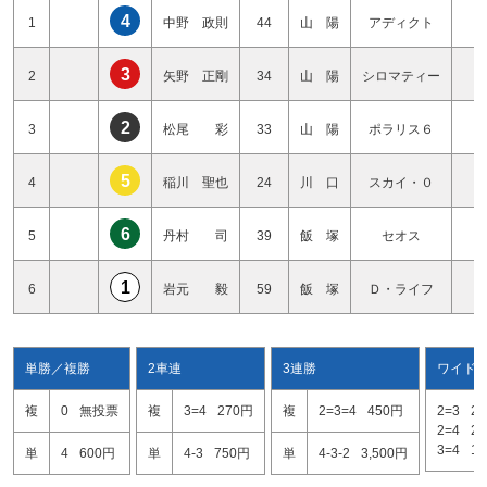
4
1
中野 政則
44
山 陽
アディクト
2
3
2
矢野 正剛
34
山 陽
シロマティー
2
2
3
松尾 彩
33
山 陽
ポラリス６
1
5
4
稲川 聖也
24
川 口
スカイ・０
2
6
5
丹村 司
39
飯 塚
セオス
3
1
6
岩元 毅
59
飯 塚
Ｄ・ライフ
0
単勝／複勝
2車連
3連勝
ワイド
複
0
無投票
複
3=4
270円
複
2=3=4
450円
2=3
2
2=4
2
3=4
1
単
4
600円
単
4-3
750円
単
4-3-2
3,500円