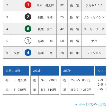
3
2
高木 健太郎
32
山 陽
タカギ１６５
2
3
稲原 瑞穂
25
飯 塚
ナントセイケン
6
4
松生 信二
42
山 陽
ストリーク・Ｍ
1
5
藤本 剛
68
山 陽
マジ
4
9
反妨
藤川 竜
28
飯 塚
シェンロン
単勝／複勝
2車連
3連勝
ワイド
複
0
無投票
複
3=5
290円
複
2=3=5
850円
2=3
7
2=5
6
3=5
1
単
5
250円
単
5-3
510円
単
5-3-2
4,280円
ページTOPへ戻る