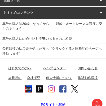
競輪場一覧
競輪くじ
レース結果
北日本
函館競輪場
青森競輪場
いわき平競輪場
おすすめコンテンツ
車券の購入は20歳になってから ～競輪・オートレースは適度に楽
Dokanto!
キャリーオーバー一覧
関
競輪選手情報
弥彦競輪場
前橋競輪場
取手競輪場
宇都宮競輪場
しみましょう～
東
大宮競輪場
西武園競輪場
京王閣競輪場
立川競輪場
チャリロトプラザ
Perfecta Navi
車券の購入にのめり込む不安のある方のご相談
南
松戸競輪場
千葉競輪場
川崎競輪場
平塚競輪場
公営競技の払戻金を受けた方へ（クリックすると国税庁のページへ
netkeirin
関
移動します）
小田原競輪場
伊東競輪場
静岡競輪場
東
ケイリンガル
中
名古屋競輪場
岐阜競輪場
大垣競輪場
豊橋競輪場
はじめての方へ
ヘルプセンター
お問い合わせ
部
チャリレンジャー
富山競輪場
松阪競輪場
四日市競輪場
会員規約
会社概要
個人情報について
推奨動作環境
競輪場情報
近
福井競輪場
奈良競輪場
向日町競輪場
和歌山競輪場
畿
岸和田競輪場
オートレース場情報
PCサイトへ移動