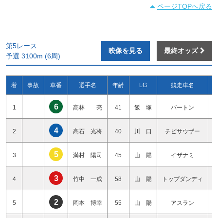
ページTOPへ戻る
第5レース
映像を見る
最終オッズ
予選 3100m (6周)
着
事故
車番
選手名
年齢
LG
競走車名
6
1
高林 亮
41
飯 塚
バートン
4
2
高石 光将
40
川 口
チビサウザー
5
3
満村 陽司
45
山 陽
イザナミ
3
4
竹中 一成
58
山 陽
トップダンディ
2
5
岡本 博幸
55
山 陽
アスラン