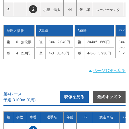
2
6
小里 健太
44
飯 塚
スーパーケンタ
単勝／複勝
2車連
3連勝
ワイド
複
0
無投票
複
3=4
2,040円
複
3=4=5
860円
3=4
3=5
4=5
単
4
210円
単
4-3
3,640円
単
4-3-5
5,930円
ページTOPへ戻る
第4レース
映像を見る
最終オッズ
予選 3100m (6周)
着
事故
車番
選手名
年齢
LG
競走車名
ハ