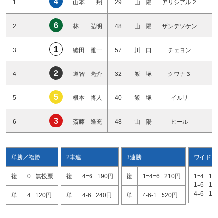
4
1
山本 翔
29
山 陽
アリシアル２
2
6
2
林 弘明
48
山 陽
ザンテツケン
3
1
3
縫田 雅一
57
川 口
チェヨン
0
2
4
道智 亮介
32
飯 塚
クワナ３
1
5
5
根本 将人
40
飯 塚
イルリ
2
3
6
斎藤 隆充
48
山 陽
ヒール
2
単勝／複勝
2車連
3連勝
ワイド
複
0
無投票
複
4=6
190円
複
1=4=6
210円
1=4
13
1=6
15
4=6
10
単
4
120円
単
4-6
240円
単
4-6-1
520円