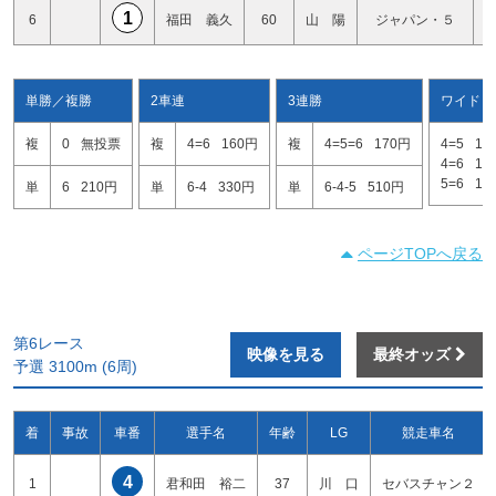
1
6
福田 義久
60
山 陽
ジャパン・５
単勝／複勝
2車連
3連勝
ワイド
複
0
無投票
複
4=6
160円
複
4=5=6
170円
4=5
13
4=6
10
5=6
15
単
6
210円
単
6-4
330円
単
6-4-5
510円
ページTOPへ戻る
第6レース
映像を見る
最終オッズ
予選 3100m (6周)
着
事故
車番
選手名
年齢
LG
競走車名
4
1
君和田 裕二
37
川 口
セバスチャン２