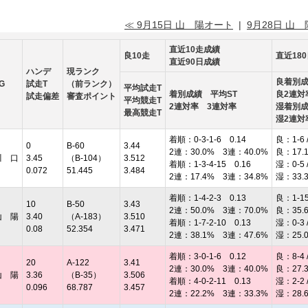
≪ 9月15日 山 陽オート
|
9月28日 山
直近10走成績
良10走
直近18
直近90日成績
ハンデ
現ランク
良着別
G
試走T
（前ランク）
平均試走T
着別成績 平均ST
良2連対
試走偏差
審査ポイント
平均競走T
2連対率 3連対率
湿着別
最高競走T
湿2連対
着順：0-3-1-6 0.14
良：1-6 /
0
B-60
3.44
2連：30.0% 3連：40.0%
良：17.
川 口
3.45
（B-104）
3.512
着順：1-3-4-15 0.16
湿：0-5 /
0.072
51.445
3.484
2連：17.4% 3連：34.8%
湿：33.
着順：1-4-2-3 0.13
良：1-15 
10
B-50
3.43
2連：50.0% 3連：70.0%
良：35.
山 陽
3.40
（A-183）
3.510
着順：1-7-2-10 0.13
湿：0-3 /
0.08
52.354
3.471
2連：38.1% 3連：47.6%
湿：25.
着順：3-0-1-6 0.12
良：8-4 /
20
A-122
3.41
2連：30.0% 3連：40.0%
良：27.
山 陽
3.36
（B-35）
3.506
着順：4-0-2-11 0.13
湿：2-2 /
0.096
68.787
3.457
2連：22.2% 3連：33.3%
湿：28.