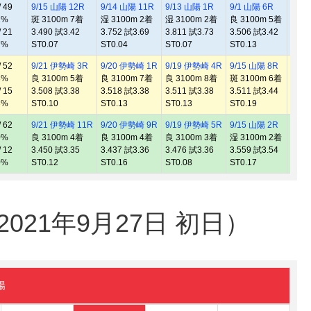
 49
9/15 山陽 12R
9/14 山陽 11R
9/13 山陽 1R
9/1 山陽 6R
8/31
2%
斑 3100m 7着
湿 3100m 2着
湿 3100m 2着
良 3100m 5着
良 3
 21
3.490 試3.42
3.752 試3.69
3.811 試3.73
3.506 試3.42
3.52
7%
ST0.07
ST0.04
ST0.07
ST0.13
ST0.
 52
9/21 伊勢崎 3R
9/20 伊勢崎 1R
9/19 伊勢崎 4R
9/15 山陽 8R
9/14
3%
良 3100m 5着
良 3100m 7着
良 3100m 8着
斑 3100m 6着
湿 3
 15
3.508 試3.38
3.518 試3.38
3.511 試3.38
3.511 試3.44
3.83
3%
ST0.10
ST0.13
ST0.13
ST0.19
ST0.
 62
9/21 伊勢崎 11R
9/20 伊勢崎 9R
9/19 伊勢崎 5R
9/15 山陽 2R
9/14
0%
良 3100m 4着
良 3100m 4着
良 3100m 3着
湿 3100m 2着
湿 3
 12
3.450 試3.35
3.437 試3.36
3.476 試3.36
3.559 試3.54
3.81
0%
ST0.12
ST0.16
ST0.08
ST0.17
ST0.
21年9月27日 初日）
陽