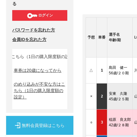
る
ログイン
パスワードを忘れた方
選手名
予想
車番
L
会員IDを忘れた方
年齢/期
はこちら（1日の購入限度額の設定）↓
島田 健一
車券は20歳になってから
△
1
56歳/２０期
のめり込みが不安な方はこ
ちら
（1日の購入限度額の
安東 久隆
×
2
設定）
45歳/２５期
稲原 良太郎
○
3
無料会員登録はこちら
42歳/２８期