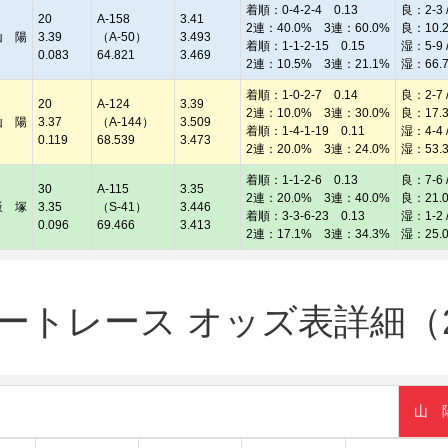
着順：0-4-2-4 0.13
良：2-3 /
20
A-158
3.41
2連：40.0% 3連：60.0%
良：10.
山 陽
3.39
（A-50）
3.493
着順：1-1-2-15 0.15
湿：5-9 /
0.083
64.821
3.469
2連：10.5% 3連：21.1%
湿：66.
着順：1-0-2-7 0.14
良：2-7 /
20
A-124
3.39
2連：10.0% 3連：30.0%
良：17.
山 陽
3.37
（A-144）
3.509
着順：1-4-1-19 0.11
湿：4-4 /
0.119
68.539
3.473
2連：20.0% 3連：24.0%
湿：53.
着順：1-1-2-6 0.13
良：7-6 /
30
A-115
3.35
2連：20.0% 3連：40.0%
良：21.
飯 塚
3.35
（S-41）
3.446
着順：3-3-6-23 0.13
湿：1-2 /
0.096
69.466
3.413
2連：17.1% 3連：34.3%
湿：25.
トレース オッズ表詳細（20
山 