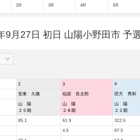
2R
3R
4R
5R
1年9月27日 初日 山陽小野田市 予選
2
3
4
安東 久隆
稲原 良太郎
田方 秀和
山 陽
山 陽
山 陽
２５期
２８期
２２期
85.1
61.9
322.5
4.5
87.5