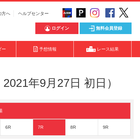
の方へ
ヘルプセンター
ログイン
無料会員登録
ダー
予想情報
レース結果
021年9月27日 初日）
陽
6R
7R
8R
9R