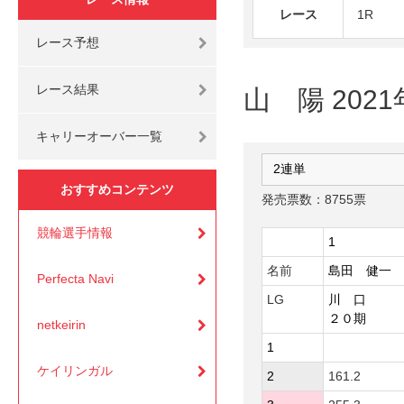
レース
1R
レース予想
レース結果
山 陽 202
キャリーオーバー一覧
おすすめコンテンツ
発売票数：8755票
競輪選手情報
1
名前
島田 健一
Perfecta Navi
LG
川 口
２０期
netkeirin
1
ケイリンガル
2
161.2