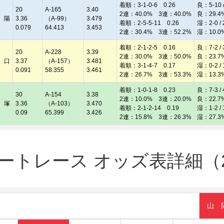
着順：3-1-0-6 0.26
良：5-10 /
20
A-165
3.40
2連：40.0% 3連：40.0%
良：29.4
 陽
3.36
（A-99）
3.479
着順：2-5-5-11 0.26
湿：2-0 / 
0.079
64.413
3.453
2連：30.4% 3連：52.2%
湿：10.0
着順：2-1-2-5 0.16
良：7-2 / 
20
A-228
3.39
2連：30.0% 3連：50.0%
良：23.7
 口
3.37
（A-157）
3.481
着順：3-1-4-7 0.17
湿：0-2 / 
0.091
58.355
3.461
2連：26.7% 3連：53.3%
湿：13.3
着順：1-0-1-8 0.23
良：7-3 / 
30
A-154
3.38
2連：10.0% 3連：20.0%
良：22.7
 塚
3.36
（A-103）
3.470
着順：2-1-2-14 0.19
湿：1-2 / 
0.09
65.399
3.426
2連：15.8% 3連：26.3%
湿：27.3
トレース オッズ表詳細（20
山 