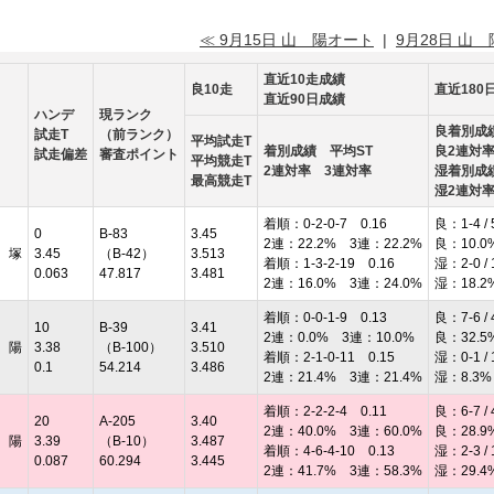
≪ 9月15日 山 陽オート
|
9月28日 山
直近10走成績
良10走
直近180
直近90日成績
ハンデ
現ランク
良着別成
試走T
（前ランク）
平均試走T
着別成績 平均ST
良2連対
試走偏差
審査ポイント
平均競走T
2連対率 3連対率
湿着別成
最高競走T
湿2連対
着順：0-2-0-7 0.16
良：1-4 / 
0
B-83
3.45
2連：22.2% 3連：22.2%
良：10.0
 塚
3.45
（B-42）
3.513
着順：1-3-2-19 0.16
湿：2-0 / 
0.063
47.817
3.481
2連：16.0% 3連：24.0%
湿：18.2
着順：0-0-1-9 0.13
良：7-6 / 
10
B-39
3.41
2連：0.0% 3連：10.0%
良：32.5
 陽
3.38
（B-100）
3.510
着順：2-1-0-11 0.15
湿：0-1 / 
0.1
54.214
3.486
2連：21.4% 3連：21.4%
湿：8.3%
着順：2-2-2-4 0.11
良：6-7 / 
20
A-205
3.40
2連：40.0% 3連：60.0%
良：28.9
 陽
3.39
（B-10）
3.487
着順：4-6-4-10 0.13
湿：2-3 / 
0.087
60.294
3.445
2連：41.7% 3連：58.3%
湿：29.4