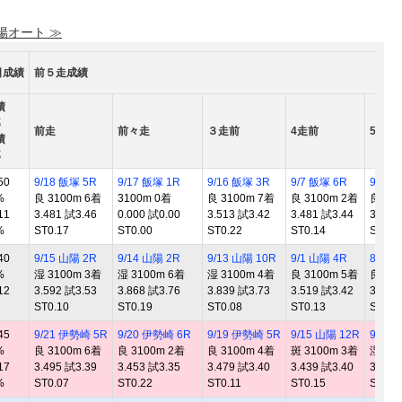
 陽オート ≫
日成績
前５走成績
績
率
前走
前々走
３走前
4走前
5走前
績
率
50
9/18 飯塚 5R
9/17 飯塚 1R
9/16 飯塚 3R
9/7 飯塚 6R
9/6 飯
%
良 3100m 6着
3100m 0着
良 3100m 7着
良 3100m 2着
良 31
11
3.481 試3.46
0.000 試0.00
3.513 試3.42
3.481 試3.44
3.513
%
ST0.17
ST0.00
ST0.22
ST0.14
ST0.1
40
9/15 山陽 2R
9/14 山陽 2R
9/13 山陽 10R
9/1 山陽 4R
8/31 
%
湿 3100m 3着
湿 3100m 6着
湿 3100m 4着
良 3100m 5着
良 31
12
3.592 試3.53
3.868 試3.76
3.839 試3.73
3.519 試3.42
3.522
ST0.10
ST0.19
ST0.08
ST0.13
ST0.1
45
9/21 伊勢崎 5R
9/20 伊勢崎 6R
9/19 伊勢崎 5R
9/15 山陽 12R
9/14 
%
良 3100m 6着
良 3100m 2着
良 3100m 4着
斑 3100m 3着
湿 31
17
3.495 試3.39
3.453 試3.35
3.479 試3.40
3.439 試3.40
3.771
%
ST0.07
ST0.22
ST0.11
ST0.15
ST0.0