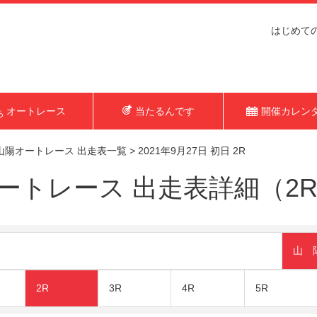
はじめて
オートレース
当たるんです
開催カレン
山陽オートレース 出走表一覧
>
2021年9月27日 初日 2R
トレース 出走表詳細（2R 2
山 
2R
3R
4R
5R