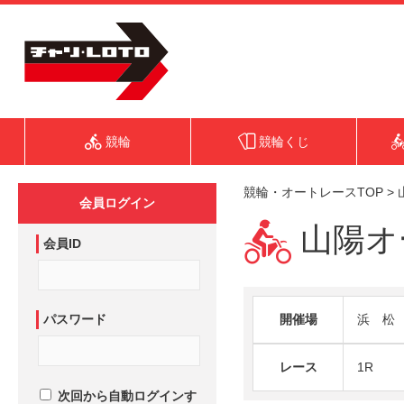
競輪
競輪くじ
競輪・オートレースTOP
>
会員ログイン
山陽オー
会員ID
パスワード
開催場
浜 松
レース
1R
次回から自動ログインす