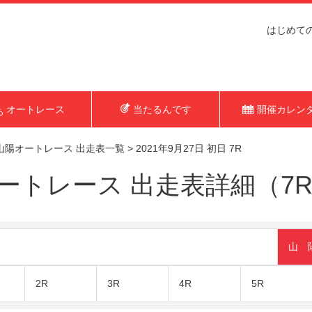
はじめて
オートレース
当たるんです
開催カレン
山陽オートレース 出走表一覧
>
2021年9月27日 初日 7R
トレース 出走表詳細（7R 2
山 
2R
3R
4R
5R