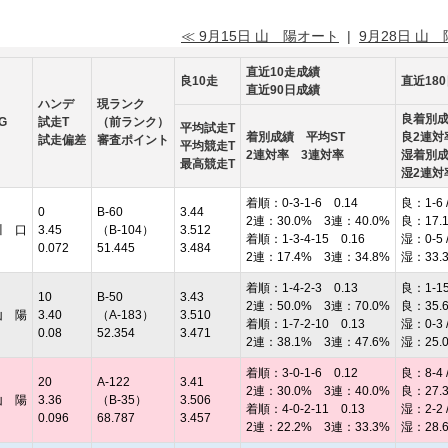
≪ 9月15日 山 陽オート
|
9月28日 山
直近10走成績
良10走
直近18
直近90日成績
ハンデ
現ランク
良着別
G
試走T
（前ランク）
平均試走T
着別成績 平均ST
良2連対
試走偏差
審査ポイント
平均競走T
2連対率 3連対率
湿着別
最高競走T
湿2連対
着順：0-3-1-6 0.14
良：1-6 /
0
B-60
3.44
2連：30.0% 3連：40.0%
良：17.
川 口
3.45
（B-104）
3.512
着順：1-3-4-15 0.16
湿：0-5 /
0.072
51.445
3.484
2連：17.4% 3連：34.8%
湿：33.
着順：1-4-2-3 0.13
良：1-15 
10
B-50
3.43
2連：50.0% 3連：70.0%
良：35.
山 陽
3.40
（A-183）
3.510
着順：1-7-2-10 0.13
湿：0-3 /
0.08
52.354
3.471
2連：38.1% 3連：47.6%
湿：25.
着順：3-0-1-6 0.12
良：8-4 /
20
A-122
3.41
2連：30.0% 3連：40.0%
良：27.
山 陽
3.36
（B-35）
3.506
着順：4-0-2-11 0.13
湿：2-2 /
0.096
68.787
3.457
2連：22.2% 3連：33.3%
湿：28.