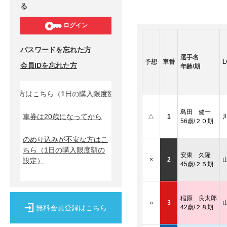
る
ログイン
パスワードを忘れた方
選手名
予想
車番
L
会員IDを忘れた方
年齢/期
な方はこちら（1日の購入限度額の設定）↓
島田 健一
車券は20歳になってから
△
1
56歳/２０期
のめり込みが不安な方はこ
ちら
（1日の購入限度額の
安東 久隆
×
2
設定）
45歳/２５期
稲原 良太郎
○
3
無料会員登録はこちら
42歳/２８期