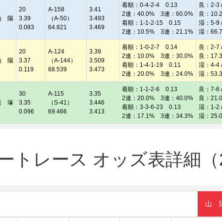
着順：0-4-2-4 0.13
良：2-3 /
20
A-158
3.41
2連：40.0% 3連：60.0%
良：10.
山 陽
3.39
（A-50）
3.493
着順：1-1-2-15 0.15
湿：5-9 /
0.083
64.821
3.469
2連：10.5% 3連：21.1%
湿：66.
着順：1-0-2-7 0.14
良：2-7 /
20
A-124
3.39
2連：10.0% 3連：30.0%
良：17.
山 陽
3.37
（A-144）
3.509
着順：1-4-1-19 0.11
湿：4-4 /
0.119
68.539
3.473
2連：20.0% 3連：24.0%
湿：53.
着順：1-1-2-6 0.13
良：7-6 /
30
A-115
3.35
2連：20.0% 3連：40.0%
良：21.
飯 塚
3.35
（S-41）
3.446
着順：3-3-6-23 0.13
湿：1-2 /
0.096
69.466
3.413
2連：17.1% 3連：34.3%
湿：25.
トレース オッズ表詳細（20
山 