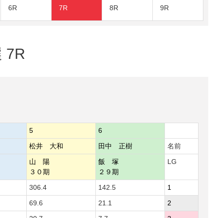
6R
7R
8R
9R
 7R
5
6
松井 大和
田中 正樹
名前
山 陽
飯 塚
LG
３０期
２９期
306.4
142.5
1
69.6
21.1
2