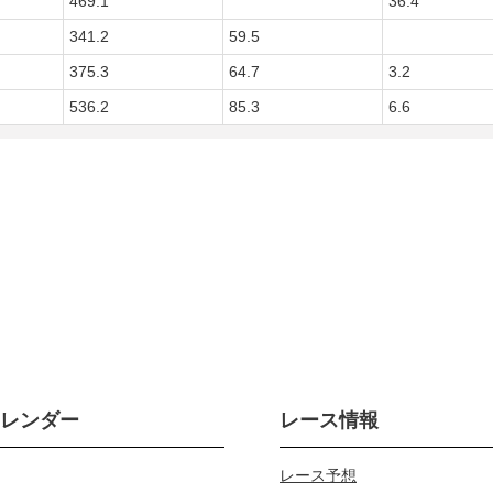
469.1
36.4
341.2
59.5
375.3
64.7
3.2
536.2
85.3
6.6
カレンダー
レース情報
レース予想