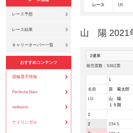
レース
1R
レース予想
レース結果
山 陽 202
キャリーオーバー一覧
おすすめコンテンツ
発売票数：5362票
競輪選手情報
1
名前
原 菊太郎
Perfecta Navi
LG
山 陽
１５期
netkeirin
1
ケイリンガル
2
234.5