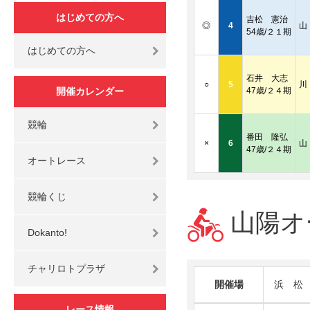
はじめての方へ
吉松 憲治
◎
4
山
54歳/２１期
はじめての方へ
石井 大志
○
5
川
開催カレンダー
47歳/２４期
競輪
番田 隆弘
×
6
山
47歳/２４期
オートレース
競輪くじ
山陽オー
Dokanto!
チャリロトプラザ
開催場
浜 松
レース情報