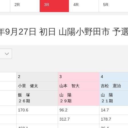
2R
3R
4R
5R
1年9月27日 初日 山陽小野田市 予選
2
3
4
小里 健太
山本 智大
吉松 憲治
飯 塚
山 陽
山 陽
２６期
２９期
２１期
170.6
96.2
14.7
312.7
178.7