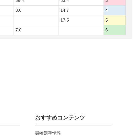
36.4
83.4
3
3.6
14.7
4
17.5
5
7.0
6
おすすめコンテンツ
競輪選手情報