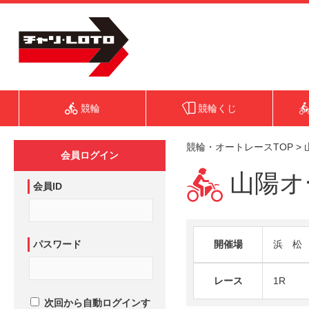
競輪
競輪くじ
競輪・オートレースTOP
>
会員ログイン
山陽オー
会員ID
パスワード
開催場
浜 松
レース
1R
次回から自動ログインす