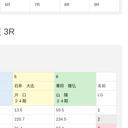
6R
7R
8R
9R
 3R
5
6
石井 大志
番田 隆弘
名前
川 口
山 陽
LG
２４期
２４期
13.5
59.5
1
220.7
234.5
2