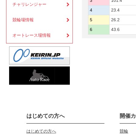
3
101.4
チャリレンジャー
4
23.4
競輪場情報
5
26.2
6
43.6
オートレース場情報
はじめての方へ
開催
はじめての方へ
競輪