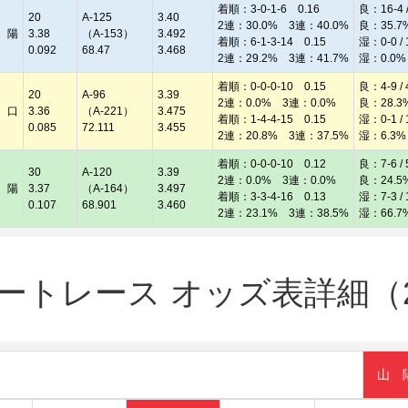
着順：3-0-1-6 0.16
良：16-4 /
20
A-125
3.40
2連：30.0% 3連：40.0%
良：35.7
 陽
3.38
（A-153）
3.492
着順：6-1-3-14 0.15
湿：0-0 / 
0.092
68.47
3.468
2連：29.2% 3連：41.7%
湿：0.0%
着順：0-0-0-10 0.15
良：4-9 / 
20
A-96
3.39
2連：0.0% 3連：0.0%
良：28.3
 口
3.36
（A-221）
3.475
着順：1-4-4-15 0.15
湿：0-1 / 
0.085
72.111
3.455
2連：20.8% 3連：37.5%
湿：6.3%
着順：0-0-0-10 0.12
良：7-6 / 
30
A-120
3.39
2連：0.0% 3連：0.0%
良：24.5
 陽
3.37
（A-164）
3.497
着順：3-3-4-16 0.13
湿：7-3 / 
0.107
68.901
3.460
2連：23.1% 3連：38.5%
湿：66.7
トレース オッズ表詳細（20
山 