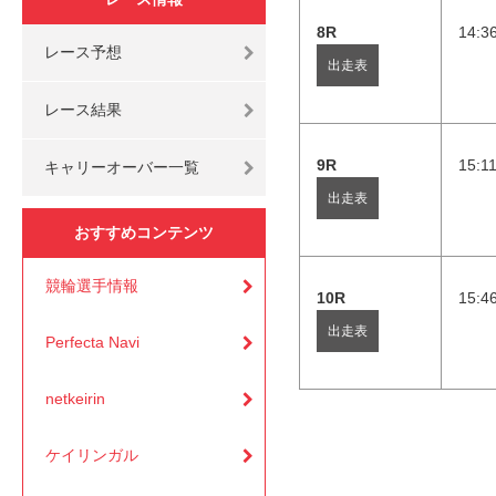
8R
14:3
レース予想
出走表
レース結果
9R
15:1
キャリーオーバー一覧
出走表
おすすめコンテンツ
競輪選手情報
10R
15:4
出走表
Perfecta Navi
netkeirin
ケイリンガル