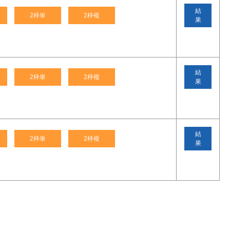
結
2枠単
2枠複
果
結
2枠単
2枠複
果
結
2枠単
2枠複
果