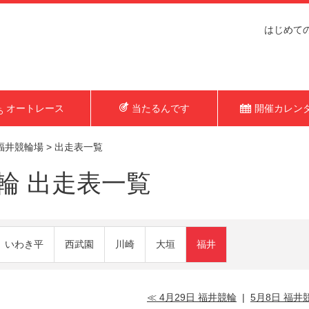
はじめて
オートレース
当たるんです
開催カレン
福井競輪場
>
出走表一覧
輪 出走表一覧
いわき平
西武園
川崎
大垣
福井
≪ 4月29日 福井競輪
|
5月8日 福井