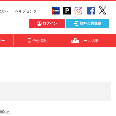
の方へ
ヘルプセンター
ログイン
無料会員登録
ダー
予想情報
レース結果
競輪 ≫