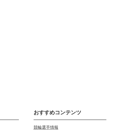
おすすめコンテンツ
競輪選手情報