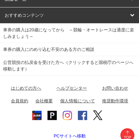
競輪くじ
レース結果
北日本
函館競輪場
青森競輪場
いわき平競輪場
おすすめコンテンツ
車券の購入は20歳になってから ～競輪・オートレースは適度に楽
Dokanto!
キャリーオーバー一覧
関
競輪選手情報
弥彦競輪場
前橋競輪場
取手競輪場
宇都宮競輪場
しみましょう～
東
大宮競輪場
西武園競輪場
京王閣競輪場
立川競輪場
チャリロトプラザ
Perfecta Navi
車券の購入にのめり込む不安のある方のご相談
南
松戸競輪場
千葉競輪場
川崎競輪場
平塚競輪場
公営競技の払戻金を受けた方へ（クリックすると国税庁のページへ
netkeirin
関
移動します）
小田原競輪場
伊東競輪場
静岡競輪場
東
ケイリンガル
中
名古屋競輪場
岐阜競輪場
大垣競輪場
豊橋競輪場
はじめての方へ
ヘルプセンター
お問い合わせ
部
チャリレンジャー
富山競輪場
松阪競輪場
四日市競輪場
会員規約
会社概要
個人情報について
推奨動作環境
競輪場情報
近
福井競輪場
奈良競輪場
向日町競輪場
和歌山競輪場
畿
岸和田競輪場
オートレース場情報
PCサイトへ移動