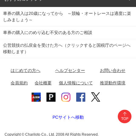
車券の購入は20歳になってから ～競輪・オートレースは適度に楽
Dokanto!
キャリーオーバー一覧
関
競輪選手情報
弥彦競輪場
前橋競輪場
取手競輪場
宇都宮競輪場
しみましょう～
東
大宮競輪場
西武園競輪場
京王閣競輪場
立川競輪場
チャリロトプラザ
Perfecta Navi
車券の購入にのめり込む不安のある方のご相談
南
松戸競輪場
千葉競輪場
川崎競輪場
平塚競輪場
公営競技の払戻金を受けた方へ（クリックすると国税庁のページへ
netkeirin
関
移動します）
小田原競輪場
伊東競輪場
静岡競輪場
東
ケイリンガル
中
名古屋競輪場
岐阜競輪場
大垣競輪場
豊橋競輪場
はじめての方へ
ヘルプセンター
お問い合わせ
部
チャリレンジャー
富山競輪場
松阪競輪場
四日市競輪場
会員規約
会社概要
個人情報について
推奨動作環境
競輪場情報
近
福井競輪場
奈良競輪場
向日町競輪場
和歌山競輪場
畿
岸和田競輪場
オートレース場情報
PCサイトへ移動
中国
玉野競輪場
広島競輪場
防府競輪場
Copyright © Chariloto Co., Ltd. 2008 All Rights Reserved.