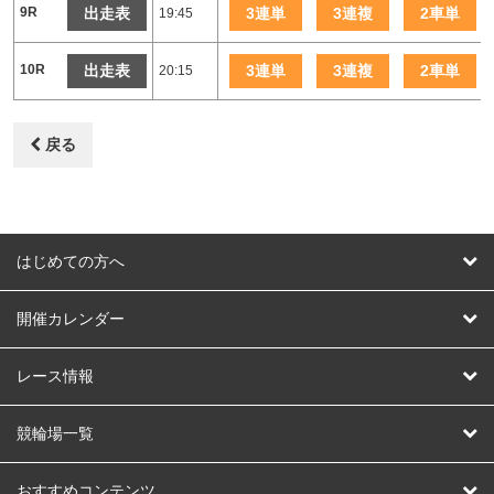
出走表
3連単
3連複
2車単
9R
19:45
出走表
3連単
3連複
2車単
10R
20:15
戻る
はじめての方へ
はじめての方へ
開催カレンダー
競輪
レース情報
オートレース
レース予想
競輪場一覧
競輪くじ
レース結果
北日本
函館競輪場
青森競輪場
いわき平競輪場
おすすめコンテンツ