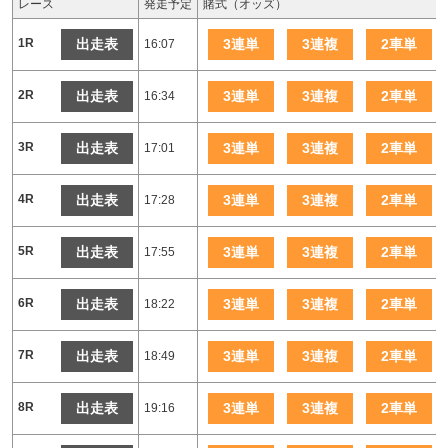
レース
発走予定
賭式（オッズ）
出走表
3連単
3連複
2車単
1R
16:07
出走表
3連単
3連複
2車単
2R
16:34
出走表
3連単
3連複
2車単
3R
17:01
出走表
3連単
3連複
2車単
4R
17:28
出走表
3連単
3連複
2車単
5R
17:55
出走表
3連単
3連複
2車単
6R
18:22
出走表
3連単
3連複
2車単
7R
18:49
出走表
3連単
3連複
2車単
8R
19:16