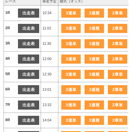
レース
発走予定
賭式（オッズ）
出走表
3連単
3連複
2車単
1R
10:34
出走表
3連単
3連複
2車単
2R
11:02
出走表
3連単
3連複
2車単
3R
11:30
出走表
3連単
3連複
2車単
4R
12:00
出走表
3連単
3連複
2車単
5R
12:30
出走表
3連単
3連複
2車単
6R
13:01
出走表
3連単
3連複
2車単
7R
13:32
出走表
3連単
3連複
2車単
8R
14:04