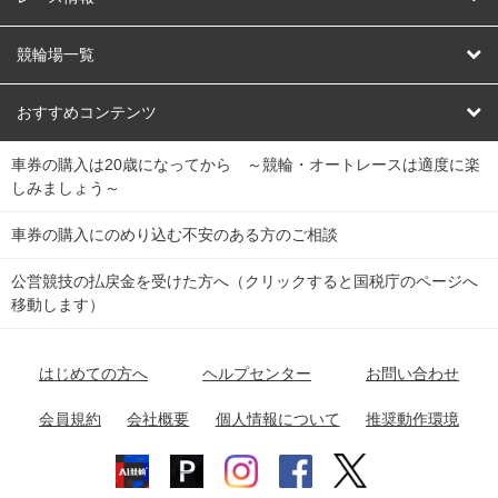
オートレース
レース予想
競輪場一覧
競輪くじ
レース結果
北日本
函館競輪場
青森競輪場
いわき平競輪場
おすすめコンテンツ
車券の購入は20歳になってから ～競輪・オートレースは適度に楽
Dokanto!
キャリーオーバー一覧
関
競輪選手情報
弥彦競輪場
前橋競輪場
取手競輪場
宇都宮競輪場
しみましょう～
東
大宮競輪場
西武園競輪場
京王閣競輪場
立川競輪場
チャリロトプラザ
Perfecta Navi
車券の購入にのめり込む不安のある方のご相談
南
松戸競輪場
千葉競輪場
川崎競輪場
平塚競輪場
公営競技の払戻金を受けた方へ（クリックすると国税庁のページへ
netkeirin
関
移動します）
小田原競輪場
伊東競輪場
静岡競輪場
東
ケイリンガル
中
名古屋競輪場
岐阜競輪場
大垣競輪場
豊橋競輪場
はじめての方へ
ヘルプセンター
お問い合わせ
部
チャリレンジャー
富山競輪場
松阪競輪場
四日市競輪場
会員規約
会社概要
個人情報について
推奨動作環境
競輪場情報
近
福井競輪場
奈良競輪場
向日町競輪場
和歌山競輪場
畿