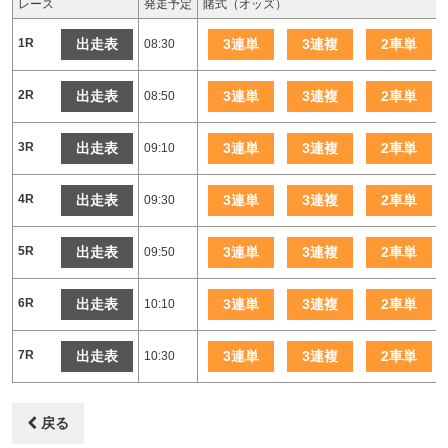
レース
発走予定
賭式（オッズ）
出走表
3連単
3連複
2車単
1R
08:30
出走表
3連単
3連複
2車単
2R
08:50
出走表
3連単
3連複
2車単
3R
09:10
出走表
3連単
3連複
2車単
4R
09:30
出走表
3連単
3連複
2車単
5R
09:50
出走表
3連単
3連複
2車単
6R
10:10
出走表
3連単
3連複
2車単
7R
10:30
戻る