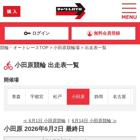
ログイン
無料会員登録
競輪・オートレースTOP
>
小田原競輪場
>
出走表一覧
小田原競輪 出走表一覧
開催場
青森
宇都宮
松戸
小田原
静岡
名古屋
和
≪ 6月1日 小田原競輪
|
6月14日 小田原競輪 ≫
小田原 2026年6月2日 最終日