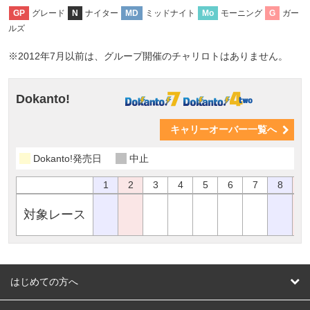
グレード
ナイター
ミッドナイト
モーニング
ガー
GP
N
MD
Mo
G
ルズ
※2012年7月以前は、グループ開催のチャリロトはありません。
Dokanto!
キャリーオーバー一覧へ
Dokanto!発売日
中止
1
2
3
4
5
6
7
8
9
対象レース
はじめての方へ