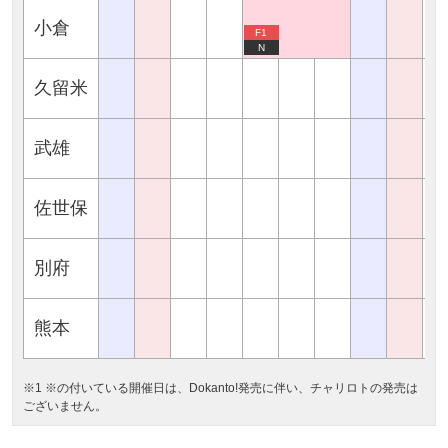
小倉
F1
N
久留米
武雄
佐世保
別府
熊本
※1 ※の付いている開催日は、Dokanto!発売に伴い、チャリロトの発売は
ございません。