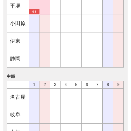
平塚
G3
小田原
伊東
静岡
中部
1
2
3
4
5
6
7
8
9
1
名古屋
岐阜