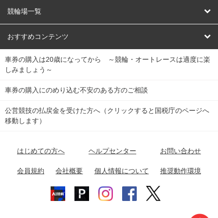
オートレース
レース予想
競輪場一覧
競輪くじ
レース結果
北日本
函館競輪場
青森競輪場
いわき平競輪場
おすすめコンテンツ
車券の購入は20歳になってから ～競輪・オートレースは適度に楽
Dokanto!
キャリーオーバー一覧
関
競輪選手情報
弥彦競輪場
前橋競輪場
取手競輪場
宇都宮競輪場
しみましょう～
東
大宮競輪場
西武園競輪場
京王閣競輪場
立川競輪場
チャリロトプラザ
Perfecta Navi
車券の購入にのめり込む不安のある方のご相談
南
松戸競輪場
千葉競輪場
川崎競輪場
平塚競輪場
公営競技の払戻金を受けた方へ（クリックすると国税庁のページへ
netkeirin
関
移動します）
小田原競輪場
伊東競輪場
静岡競輪場
東
ケイリンガル
中
名古屋競輪場
岐阜競輪場
大垣競輪場
豊橋競輪場
はじめての方へ
ヘルプセンター
お問い合わせ
部
チャリレンジャー
富山競輪場
松阪競輪場
四日市競輪場
会員規約
会社概要
個人情報について
推奨動作環境
競輪場情報
近
福井競輪場
奈良競輪場
向日町競輪場
和歌山競輪場
畿
岸和田競輪場
オートレース場情報