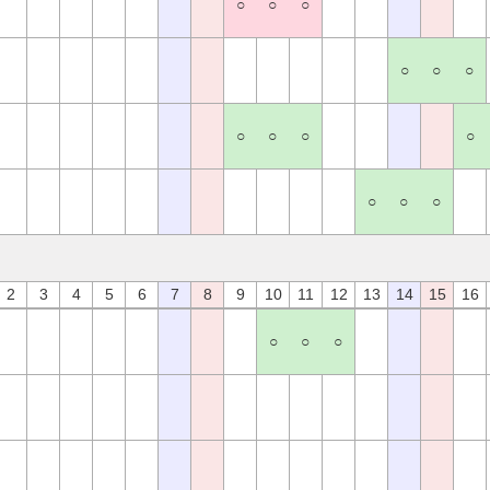
○
○
○
○
○
○
○
○
○
○
○
○
○
2
3
4
5
6
7
8
9
10
11
12
13
14
15
16
○
○
○