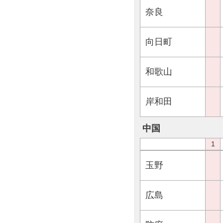
奈良
向日町
和歌山
岸和田
中国
1
玉野
広島