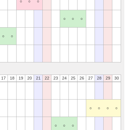
○
○
○
○
○
○
○
○
17
18
19
20
21
22
23
24
25
26
27
28
29
30
○
○
○
○
○
○
○