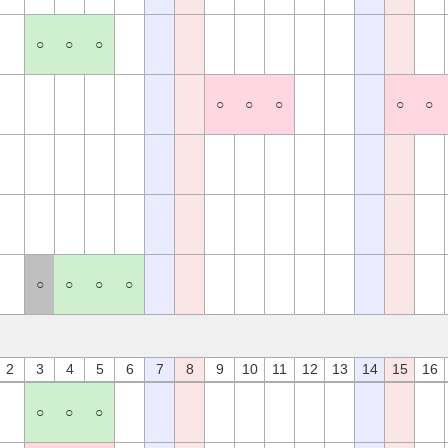
○
○
○
○
○
○
○
○
○
○
○
○
2
3
4
5
6
7
8
9
10
11
12
13
14
15
16
○
○
○