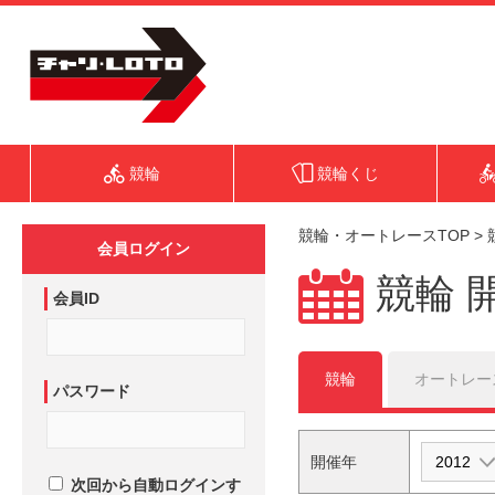
競輪
競輪くじ
競輪・オートレースTOP
>
会員ログイン
競輪 
会員ID
競輪
オートレー
パスワード
開催年
次回から自動ログインす