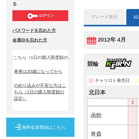
る
ログイン
グレード表示
結
パスワードを忘れた方
2012年 4月
会員IDを忘れた方
こちら（1日の購入限度額の設定）↓
競輪
車券は20歳になってから
チャリロト発売日
のめり込みが不安な方はこ
ちら
（1日の購入限度額の
北日本
設定）
1
函館
無料会員登録はこちら
青森