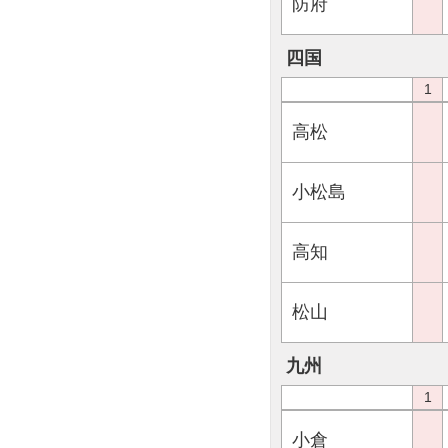
防府
四国
1
高松
小松島
高知
松山
九州
1
小倉