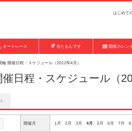
はじめて
オートレース
当たるんです
開催カレン
競輪 開催日程・スケジュール（2012年4月）
開催日程・スケジュール（20
ス
開催月
1月
2月
3月
4月
5月
6月
7月
8