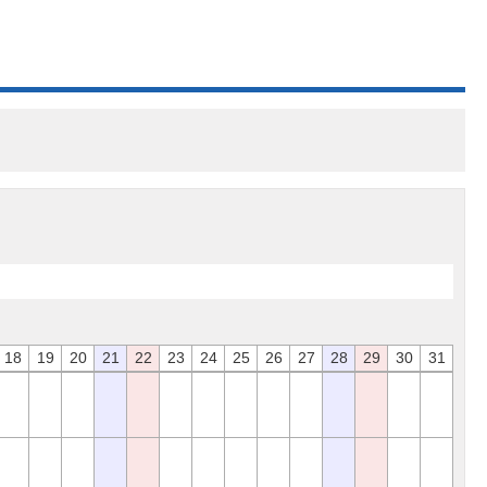
18
19
20
21
22
23
24
25
26
27
28
29
30
31