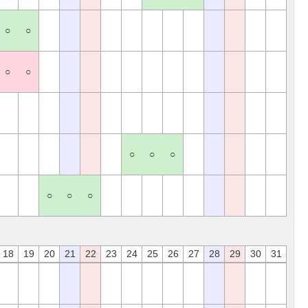
○
○
○
○
○
○
○
○
○
○
18
19
20
21
22
23
24
25
26
27
28
29
30
31