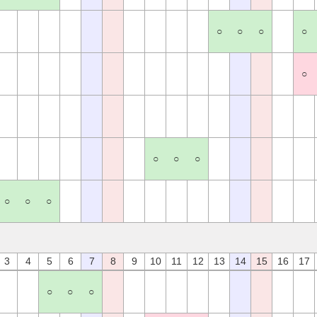
○
○
○
○
○
○
○
○
○
○
○
3
4
5
6
7
8
9
10
11
12
13
14
15
16
17
○
○
○