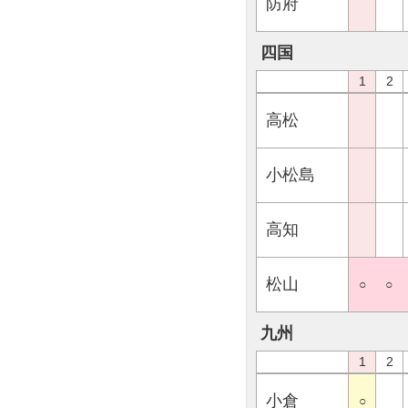
防府
四国
1
2
高松
小松島
高知
松山
○
○
九州
1
2
小倉
○