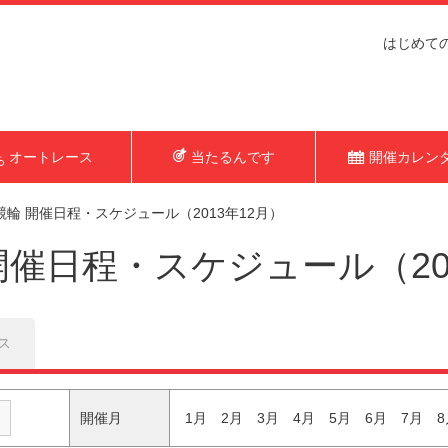
はじめて
オートレース
当たるんです
開催カレン
競輪 開催日程・スケジュール（2013年12月）
開催日程・スケジュール（20
ス
開催月
1月
2月
3月
4月
5月
6月
7月
8