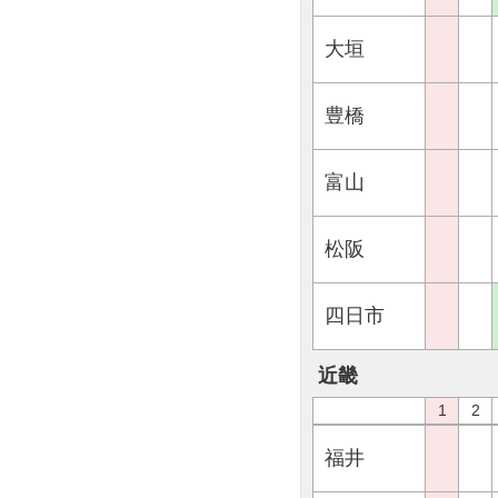
大垣
豊橋
富山
松阪
四日市
近畿
1
2
福井