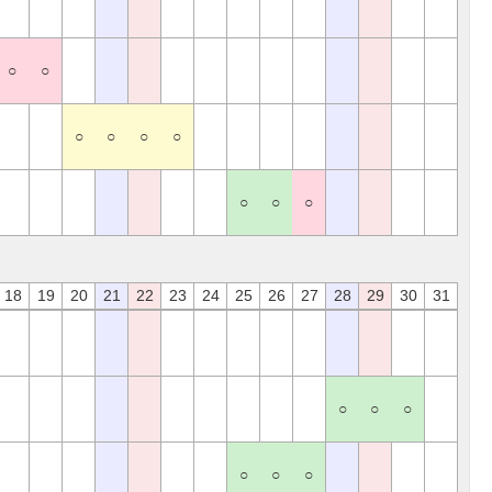
○
○
○
○
○
○
○
○
○
18
19
20
21
22
23
24
25
26
27
28
29
30
31
○
○
○
○
○
○