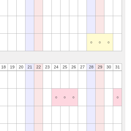
○
○
○
18
19
20
21
22
23
24
25
26
27
28
29
30
31
○
○
○
○