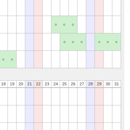
○
○
○
○
○
○
○
○
○
○
○
18
19
20
21
22
23
24
25
26
27
28
29
30
31