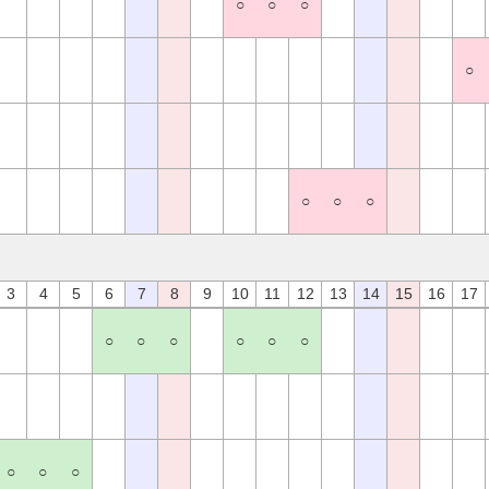
○
○
○
○
○
○
○
3
4
5
6
7
8
9
10
11
12
13
14
15
16
17
○
○
○
○
○
○
○
○
○