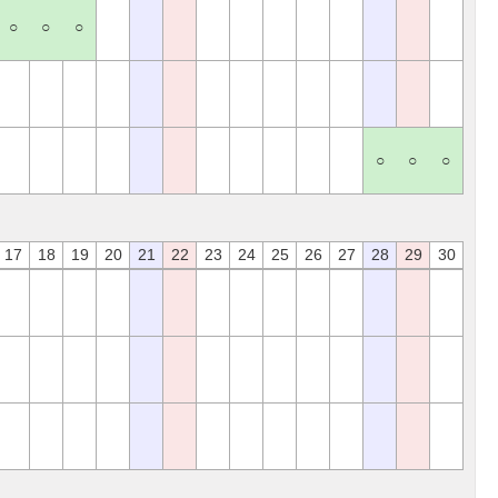
○
○
○
○
○
○
17
18
19
20
21
22
23
24
25
26
27
28
29
30