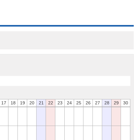
17
18
19
20
21
22
23
24
25
26
27
28
29
30