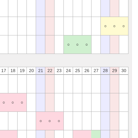
○
○
○
○
○
○
17
18
19
20
21
22
23
24
25
26
27
28
29
30
○
○
○
○
○
○