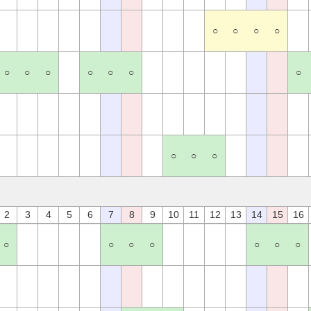
○
○
○
○
○
○
○
○
○
○
○
○
○
○
2
3
4
5
6
7
8
9
10
11
12
13
14
15
16
○
○
○
○
○
○
○