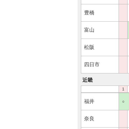
豊橋
富山
松阪
四日市
近畿
1
福井
○
奈良