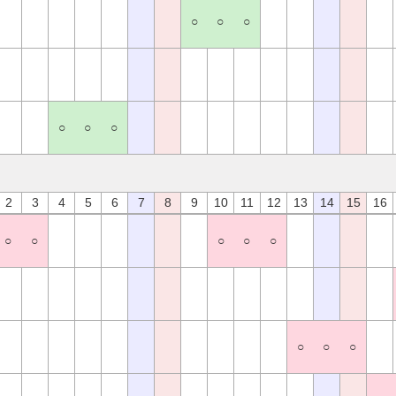
○
○
○
○
○
○
2
3
4
5
6
7
8
9
10
11
12
13
14
15
16
○
○
○
○
○
○
○
○