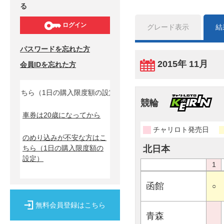
る
ログイン
グレード表示
結
パスワードを忘れた方
2015年 11月
会員IDを忘れた方
ちら（1日の購入限度額の設定）↓
競輪
車券は20歳になってから
チャリロト発売日
のめり込みが不安な方はこ
ちら
（1日の購入限度額の
北日本
設定）
1
函館
○
無料会員登録はこちら
青森