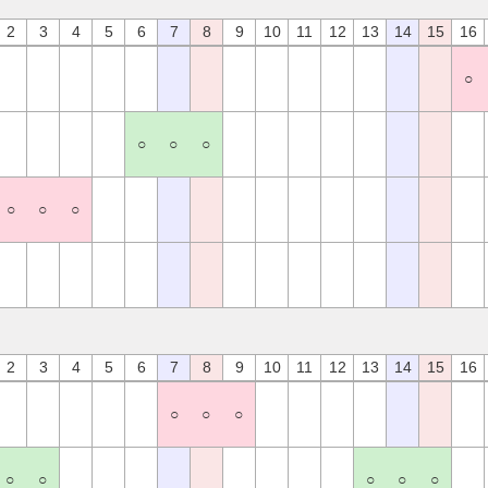
2
3
4
5
6
7
8
9
10
11
12
13
14
15
16
○
○
○
○
○
○
○
2
3
4
5
6
7
8
9
10
11
12
13
14
15
16
○
○
○
○
○
○
○
○