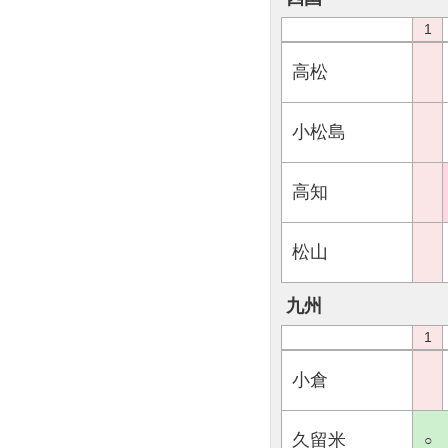
1
高松
小松島
高知
松山
九州
1
小倉
久留米
○