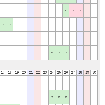
○
○
○
○
○
○
○
○
17
18
19
20
21
22
23
24
25
26
27
28
29
30
○
○
○