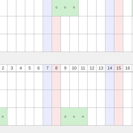
○
○
○
2
3
4
5
6
7
8
9
10
11
12
13
14
15
16
○
○
○
○