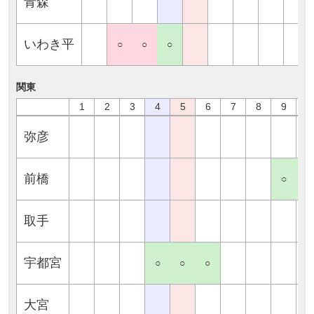
青森
いわき平
○
○
○
関東
1
2
3
4
5
6
7
8
9
1
弥彦
前橋
○
○
取手
宇都宮
○
○
○
大宮