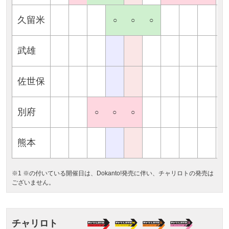
久留米
○
○
○
武雄
佐世保
別府
○
○
○
熊本
※1 ※の付いている開催日は、Dokanto!発売に伴い、チャリロトの発売は
ございません。
チャリロト