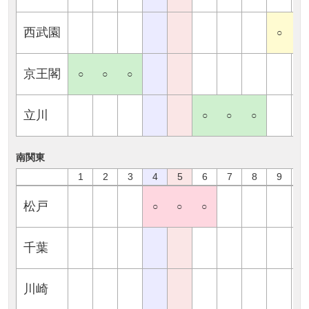
西武園
○
○
京王閣
○
○
○
立川
○
○
○
南関東
1
2
3
4
5
6
7
8
9
1
松戸
○
○
○
千葉
川崎