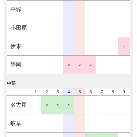
平塚
小田原
伊東
○
○
静岡
○
○
○
中部
1
2
3
4
5
6
7
8
9
1
名古屋
○
○
○
岐阜