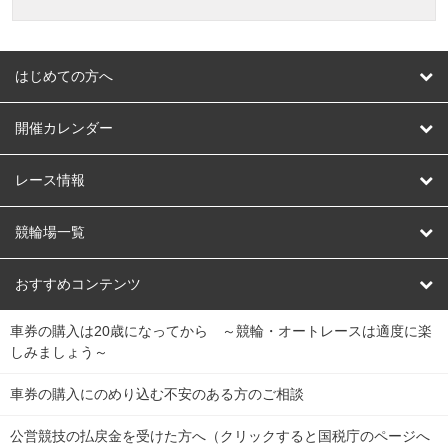
はじめての方へ
はじめての方へ
開催カレンダー
競輪
レース情報
オートレース
レース予想
競輪場一覧
競輪くじ
レース結果
北日本
函館競輪場
青森競輪場
いわき平競輪場
おすすめコンテンツ
車券の購入は20歳になってから ～競輪・オートレースは適度に楽
Dokanto!
キャリーオーバー一覧
関
競輪選手情報
弥彦競輪場
前橋競輪場
取手競輪場
宇都宮競輪場
しみましょう～
東
大宮競輪場
西武園競輪場
京王閣競輪場
立川競輪場
チャリロトプラザ
Perfecta Navi
車券の購入にのめり込む不安のある方のご相談
南
松戸競輪場
千葉競輪場
川崎競輪場
平塚競輪場
公営競技の払戻金を受けた方へ（クリックすると国税庁のページへ
netkeirin
関