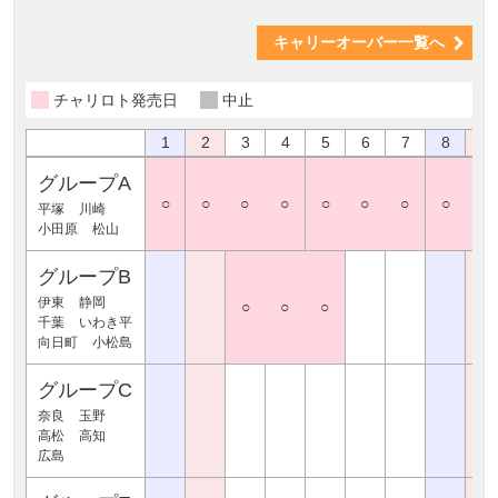
キャリーオーバー一覧へ
チャリロト発売日
中止
1
2
3
4
5
6
7
8
9
グループA
○
○
○
○
○
○
○
○
○
平塚
川崎
小田原
松山
グループB
伊東
静岡
○
○
○
千葉
いわき平
向日町
小松島
グループC
奈良
玉野
高松
高知
広島