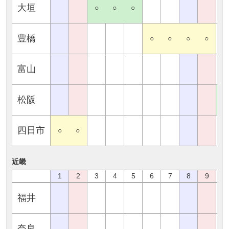
大垣
○
○
○
豊橋
○
○
○
○
富山
松阪
○
四日市
○
○
近畿
1
2
3
4
5
6
7
8
9
1
福井
奈良