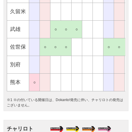
久留米
武雄
○
○
○
佐世保
○
○
○
○
○
○
別府
熊本
○
※1 ※の付いている開催日は、Dokanto!発売に伴い、チャリロトの発売は
ございません。
チャリロト