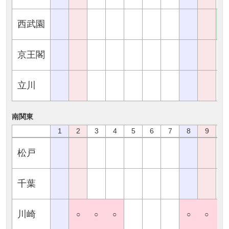
西武園
○
京王閣
立川
南関東
1
2
3
4
5
6
7
8
9
1
松戸
千葉
川崎
○
○
○
○
○
○