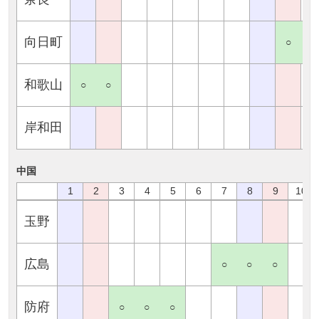
向日町
○
○
和歌山
○
○
岸和田
中国
1
2
3
4
5
6
7
8
9
10
玉野
広島
○
○
○
防府
○
○
○