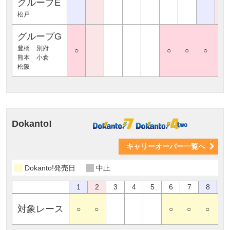
グループE
松戸
グループG
豊橋
別府
○
○
○
○
○
熊本
小倉
松阪
Dokanto!
キャリーオーバー一覧へ
Dokanto!発売日
中止
1
2
3
4
5
6
7
8
9
対象レース
○
○
○
○
○
○