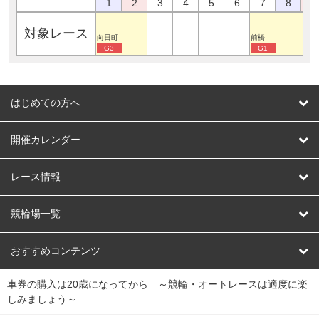
1
2
3
4
5
6
7
8
9
対象レース
向日町
前橋
G3
G1
はじめての方へ
はじめての方へ
開催カレンダー
競輪
レース情報
オートレース
レース予想
競輪場一覧
競輪くじ
レース結果
北日本
函館競輪場
青森競輪場
いわき平競輪場
おすすめコンテンツ
車券の購入は20歳になってから ～競輪・オートレースは適度に楽
Dokanto!
キャリーオーバー一覧
関
競輪選手情報
弥彦競輪場
前橋競輪場
取手競輪場
宇都宮競輪場
しみましょう～
東
大宮競輪場
西武園競輪場
京王閣競輪場
立川競輪場