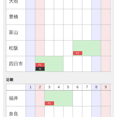
大垣
豊橋
富山
松阪
F2
四日市
F1
N
近畿
1
2
3
4
5
6
7
8
9
1
福井
F2
奈良