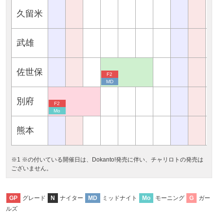
久留米
武雄
佐世保
F2
MD
別府
F2
Mo
熊本
※1 ※の付いている開催日は、Dokanto!発売に伴い、チャリロトの発売は
ございません。
グレード
ナイター
ミッドナイト
モーニング
ガー
GP
N
MD
Mo
G
ルズ