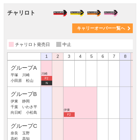
チャリロト
キャリーオーバー一覧へ
チャリロト発売日
中止
1
2
3
4
5
6
7
8
9
グループA
川崎
平塚
川崎
F2
小田原
松山
N
グループB
伊東
静岡
千葉
いわき平
伊東
向日町
小松島
F2
グループC
奈良
玉野
高松
高知