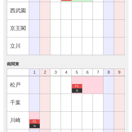
西武園
京王閣
立川
南関東
1
2
3
4
5
6
7
8
9
1
松戸
F1
N
千葉
川崎
F2
N