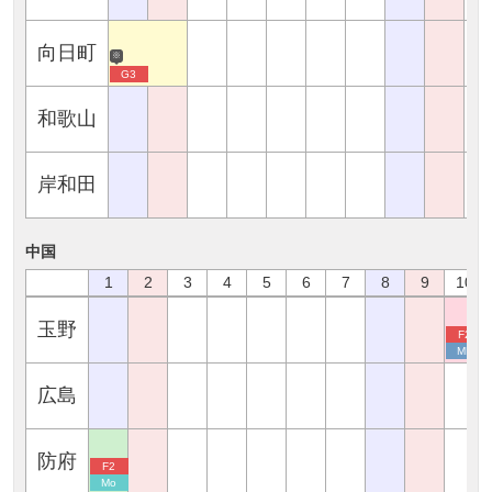
向日町
※
G3
和歌山
岸和田
中国
1
2
3
4
5
6
7
8
9
10
玉野
F2
MD
広島
防府
F2
Mo