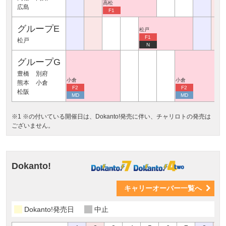
高松
広島
F1
グループE
松戸
F1
松戸
N
グループG
豊橋
別府
小倉
小倉
熊本
小倉
F2
F2
松阪
MD
MD
※1 ※の付いている開催日は、Dokanto!発売に伴い、チャリロトの発売は
ございません。
Dokanto!
キャリーオーバー一覧へ
Dokanto!発売日
中止