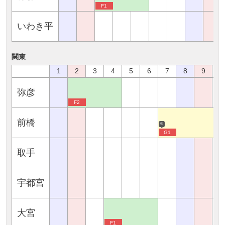
F1
いわき平
関東
1
2
3
4
5
6
7
8
9
1
弥彦
F2
前橋
※
G1
取手
宇都宮
大宮
F1