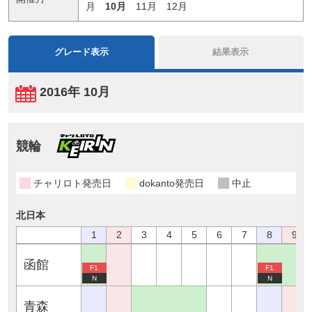
月
10月
11月
12月
グレード表示
結果表示
2016年 10月
競輪
チャリロト発売日
dokanto発売日
中止
北日本
1
2
3
4
5
6
7
8
9
函館
F1
F1
N
N
青森