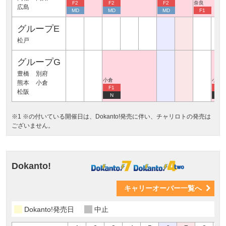
F2
F2
F2
奈良
広島
MD
MD
MD
F1
グループE
松戸
グループG
豊橋
別府
小倉
小倉
熊本
小倉
F1
F1
松阪
N
N
※1 ※の付いている開催日は、Dokanto!発売に伴い、チャリロトの発売は
ございません。
Dokanto!
キャリーオーバー一覧へ
Dokanto!発売日
中止