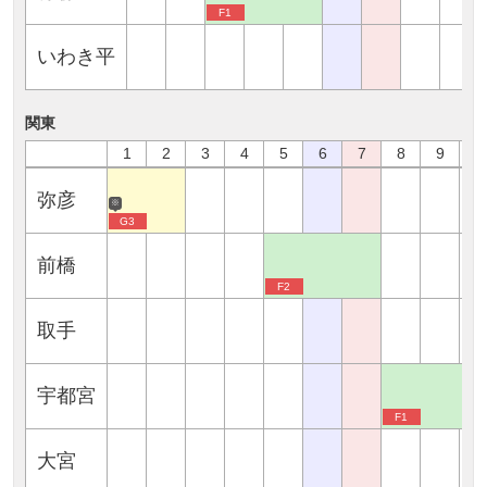
F1
いわき平
関東
1
2
3
4
5
6
7
8
9
1
弥彦
※
G3
前橋
F2
取手
宇都宮
F1
大宮