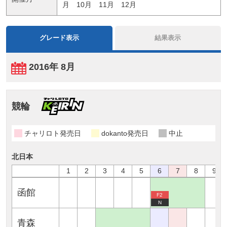
月
10月
11月
12月
グレード表示
結果表示
2016年 8月
競輪
チャリロト発売日
dokanto発売日
中止
北日本
1
2
3
4
5
6
7
8
9
函館
F2
N
青森