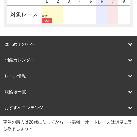
1
2
3
4
5
6
7
8
9
対象レース
弥彦
G3
はじめての方へ
はじめての方へ
開催カレンダー
競輪
レース情報
オートレース
レース予想
競輪場一覧
競輪くじ
レース結果
北日本
函館競輪場
青森競輪場
いわき平競輪場
おすすめコンテンツ
車券の購入は20歳になってから ～競輪・オートレースは適度に楽
Dokanto!
キャリーオーバー一覧
関
競輪選手情報
弥彦競輪場
前橋競輪場
取手競輪場
宇都宮競輪場
しみましょう～
東
大宮競輪場
西武園競輪場
京王閣競輪場
立川競輪場