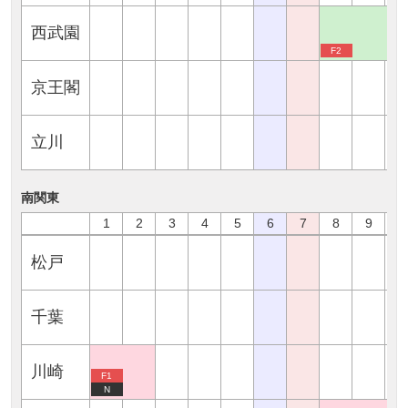
西武園
F2
京王閣
立川
南関東
1
2
3
4
5
6
7
8
9
1
松戸
千葉
川崎
F1
N