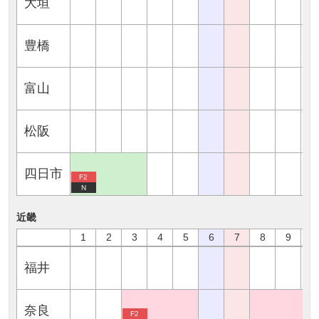
大垣
豊橋
富山
松阪
四日市
F2
N
近畿
1
2
3
4
5
6
7
8
9
1
福井
奈良
F2