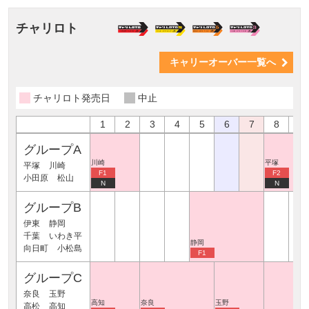
チャリロト
キャリーオーバー一覧へ
チャリロト発売日
中止
1
2
3
4
5
6
7
8
9
グループA
川崎
平塚
平塚
川崎
F1
F2
小田原
松山
N
N
グループB
伊東
静岡
千葉
いわき平
静岡
向日町
小松島
F1
グループC
奈良
玉野
高知
奈良
玉野
高松
高知