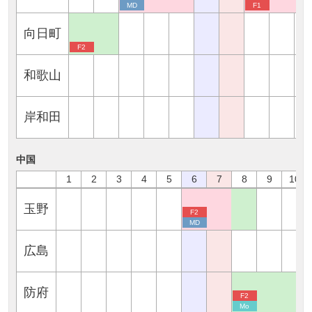
MD
F1
向日町
F2
和歌山
岸和田
中国
1
2
3
4
5
6
7
8
9
10
玉野
F2
MD
広島
防府
F2
Mo