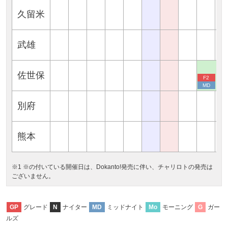
久留米
武雄
佐世保
F2
MD
別府
熊本
※1 ※の付いている開催日は、Dokanto!発売に伴い、チャリロトの発売は
ございません。
グレード
ナイター
ミッドナイト
モーニング
ガー
GP
N
MD
Mo
G
ルズ