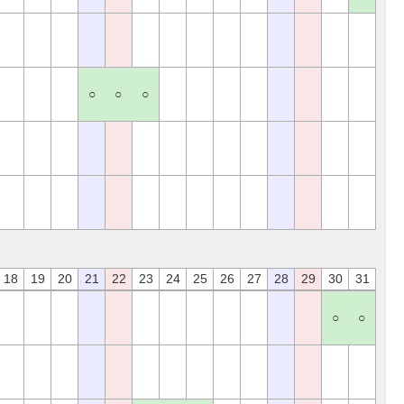
○
○
○
18
19
20
21
22
23
24
25
26
27
28
29
30
31
○
○