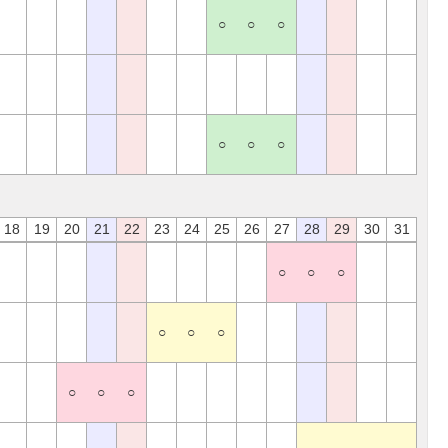
○
○
○
○
○
○
18
19
20
21
22
23
24
25
26
27
28
29
30
31
○
○
○
○
○
○
○
○
○