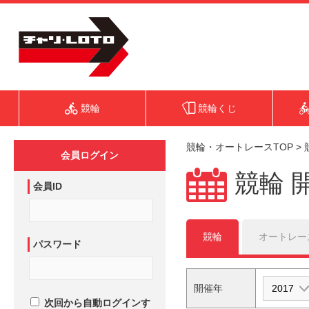
競輪
競輪くじ
競輪・オートレースTOP
>
会員ログイン
競輪 
会員ID
競輪
オートレー
パスワード
開催年
次回から自動ログインす