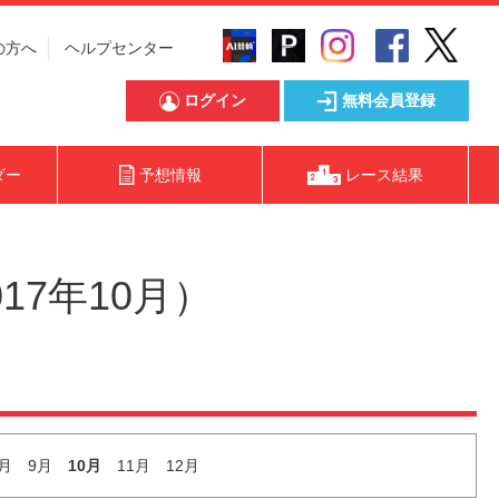
の方へ
ヘルプセンター
ログイン
無料会員登録
ダー
予想情報
レース結果
17年10月）
月
9月
10月
11月
12月