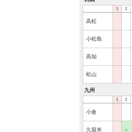
1
2
高松
小松島
高知
松山
九州
1
2
小倉
久留米
○