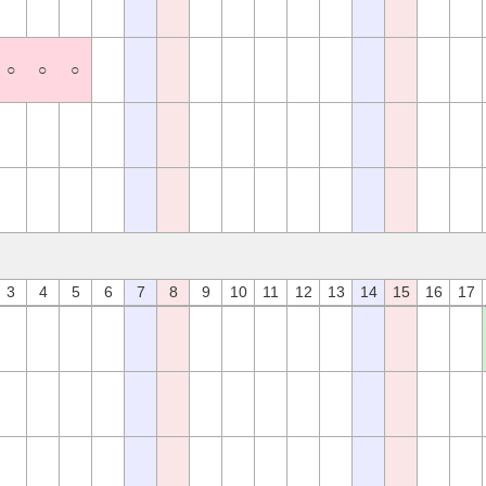
○
○
○
3
4
5
6
7
8
9
10
11
12
13
14
15
16
17