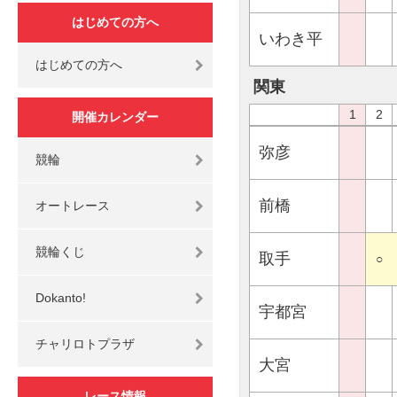
はじめての方へ
いわき平
はじめての方へ
関東
1
2
開催カレンダー
弥彦
競輪
前橋
オートレース
競輪くじ
取手
○
Dokanto!
宇都宮
チャリロトプラザ
大宮
レース情報