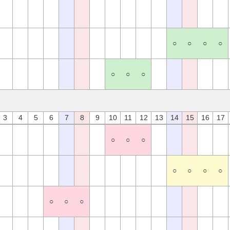
○
○
○
○
○
○
○
3
4
5
6
7
8
9
10
11
12
13
14
15
16
17
○
○
○
○
○
○
○
○
○
○