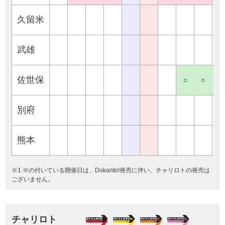
久留米
武雄
佐世保
○
○
○
別府
熊本
※1 ※の付いている開催日は、Dokanto!発売に伴い、チャリロトの発売は
ございません。
チャリロト