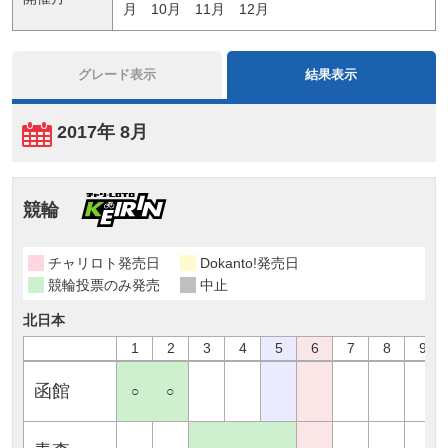
月
10月
11月
12月
グレード表示
結果表示
2017年 8月
競輪
チャリロト発売日
Dokanto!発売日
競輪投票のみ発売
中止
北日本
1
2
3
4
5
6
7
8
9
函館
○
○