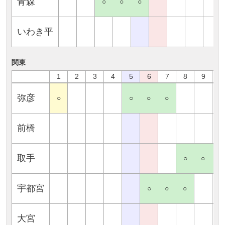
青森
○
○
○
いわき平
関東
1
2
3
4
5
6
7
8
9
1
弥彦
○
○
○
○
前橋
取手
○
○
○
宇都宮
○
○
○
大宮