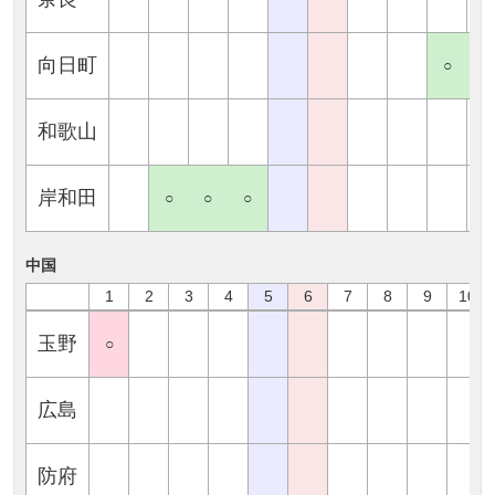
向日町
○
○
和歌山
岸和田
○
○
○
中国
1
2
3
4
5
6
7
8
9
10
玉野
○
広島
防府