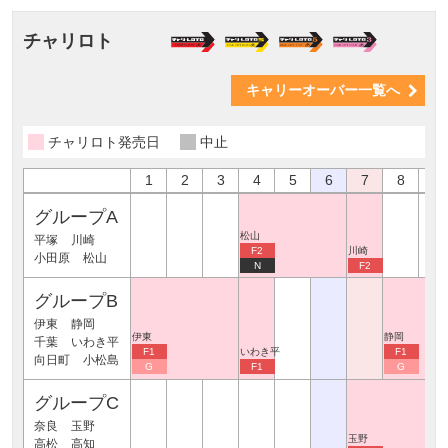
チャリロト
キャリーオーバー一覧へ
チャリロト発売日
中止
1
2
3
4
5
6
7
8
9
グループA
松山
平塚
川崎
F2
川崎
小田原
松山
N
F2
グループB
伊東
静岡
伊東
静岡
千葉
いわき平
F1
いわき平
F1
向日町
小松島
G
F1
G
グループC
奈良
玉野
玉野
高松
高知