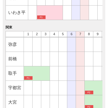
いわき平
F1
関東
1
2
3
4
5
6
7
8
9
1
弥彦
前橋
取手
F1
宇都宮
F2
大宮
F2