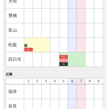
大垣
豊橋
富山
松阪
※
F1
F2
四日市
G
N
近畿
1
2
3
4
5
6
7
8
9
1
福井
奈良