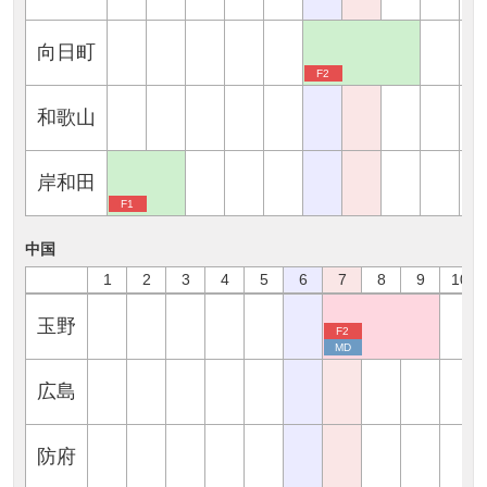
向日町
F2
和歌山
岸和田
F1
中国
1
2
3
4
5
6
7
8
9
10
玉野
F2
MD
広島
防府