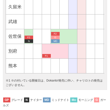
久留米
武雄
F2
佐世保
F2
G
N
MD
別府
F1
熊本
※1 ※の付いている開催日は、Dokanto!発売に伴い、チャリロトの発売は
ございません。
グレード
ナイター
ミッドナイト
モーニング
ガー
GP
N
MD
Mo
G
ルズ