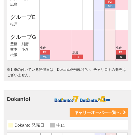
F2
広島
MD
グループE
松戸
グループG
豊橋
別府
小倉
小倉
熊本
小倉
F2
別府
F1
松阪
MD
F1
N
※1 ※の付いている開催日は、Dokanto!発売に伴い、チャリロトの発売は
ございません。
Dokanto!
キャリーオーバー一覧へ
Dokanto!発売日
中止