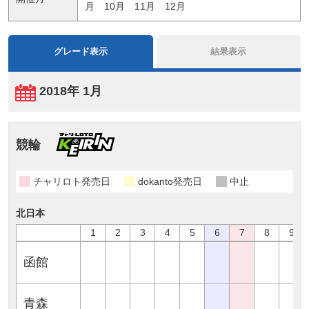
月
10月
11月
12月
グレード表示
結果表示
2018年 1月
競輪
チャリロト発売日
dokanto発売日
中止
北日本
1
2
3
4
5
6
7
8
9
函館
青森