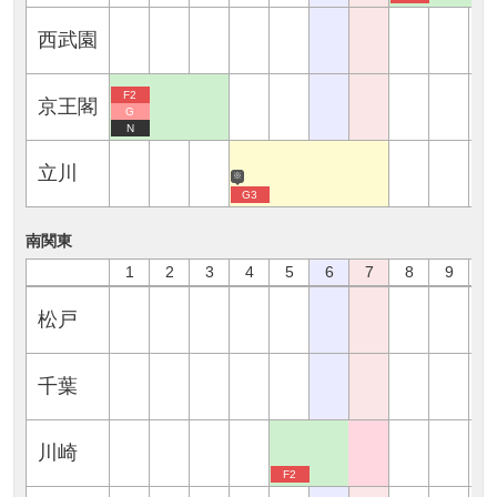
西武園
F2
京王閣
G
N
立川
※
G3
南関東
1
2
3
4
5
6
7
8
9
1
松戸
千葉
川崎
F2