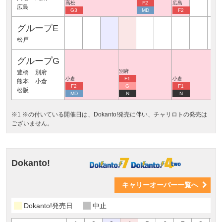
高松
F2
広島
広島
G3
MD
F2
グループE
松戸
グループG
別府
豊橋
別府
小倉
F1
小倉
熊本
小倉
F2
G
F1
松阪
MD
N
N
※1 ※の付いている開催日は、Dokanto!発売に伴い、チャリロトの発売は
ございません。
Dokanto!
キャリーオーバー一覧へ
Dokanto!発売日
中止