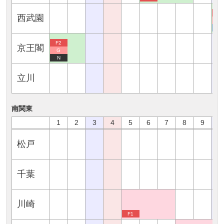
F2
西武園
G
M
F2
京王閣
G
N
立川
南関東
1
2
3
4
5
6
7
8
9
1
松戸
千葉
川崎
F1