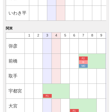
いわき平
関東
1
2
3
4
5
6
7
8
9
1
弥彦
F2
前橋
G
MD
取手
宇都宮
F1
大宮
F1