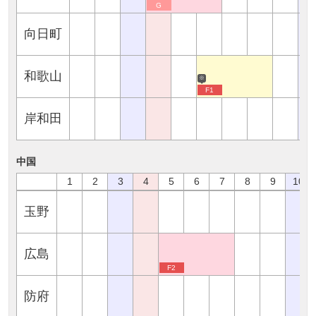
G
向日町
和歌山
※
F1
岸和田
中国
1
2
3
4
5
6
7
8
9
10
玉野
広島
F2
防府