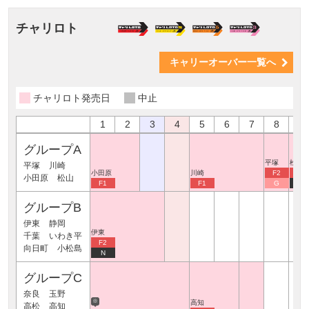
チャリロト
キャリーオーバー一覧へ
チャリロト発売日
中止
1
2
3
4
5
6
7
8
9
グループA
平塚
松山
平塚
川崎
小田原
川崎
F2
F2
小田原
松山
F1
F1
G
N
グループB
伊東
静岡
伊東
千葉
いわき平
F2
向日町
小松島
N
グループC
奈良
玉野
※
高知
高松
高知