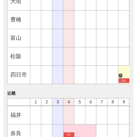
大垣
豊橋
富山
松阪
四日市
※
G1
近畿
1
2
3
4
5
6
7
8
9
1
福井
奈良
F2