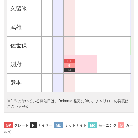
久留米
武雄
佐世保
F2
M
F1
別府
G
N
熊本
※1 ※の付いている開催日は、Dokanto!発売に伴い、チャリロトの発売は
ございません。
グレード
ナイター
ミッドナイト
モーニング
ガー
GP
N
MD
Mo
G
ルズ