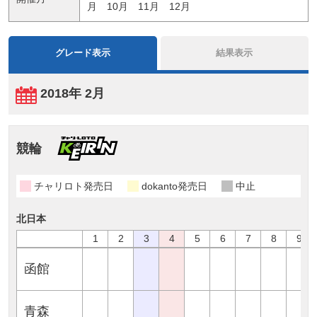
月
10月
11月
12月
グレード表示
結果表示
2018年 2月
競輪
チャリロト発売日
dokanto発売日
中止
北日本
1
2
3
4
5
6
7
8
9
函館
青森