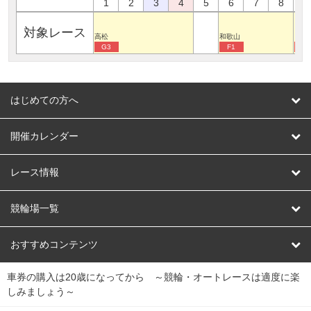
1
2
3
4
5
6
7
8
9
対象レース
高松
和歌山
四日
G3
F1
G
はじめての方へ
はじめての方へ
開催カレンダー
競輪
レース情報
オートレース
レース予想
競輪場一覧
競輪くじ
レース結果
北日本
函館競輪場
青森競輪場
いわき平競輪場
おすすめコンテンツ
車券の購入は20歳になってから ～競輪・オートレースは適度に楽
Dokanto!
キャリーオーバー一覧
関
競輪選手情報
弥彦競輪場
前橋競輪場
取手競輪場
宇都宮競輪場
しみましょう～
東
大宮競輪場
西武園競輪場
京王閣競輪場
立川競輪場