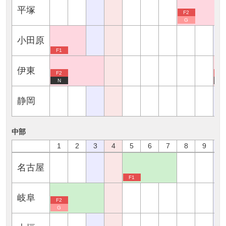
平塚
F2
G
小田原
F1
伊東
F2
F1
N
N
静岡
中部
1
2
3
4
5
6
7
8
9
1
名古屋
F1
岐阜
F2
G