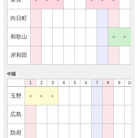
向日町
和歌山
○
○
○
岸和田
中国
1
2
3
4
5
6
7
8
9
10
玉野
○
○
○
広島
防府