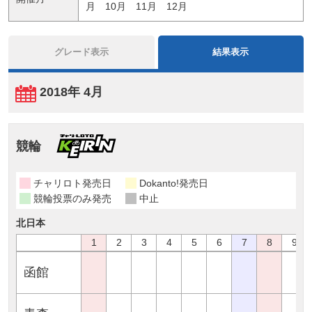
月
10月
11月
12月
グレード表示
結果表示
2018年 4月
競輪
チャリロト発売日
Dokanto!発売日
競輪投票のみ発売
中止
北日本
1
2
3
4
5
6
7
8
9
函館