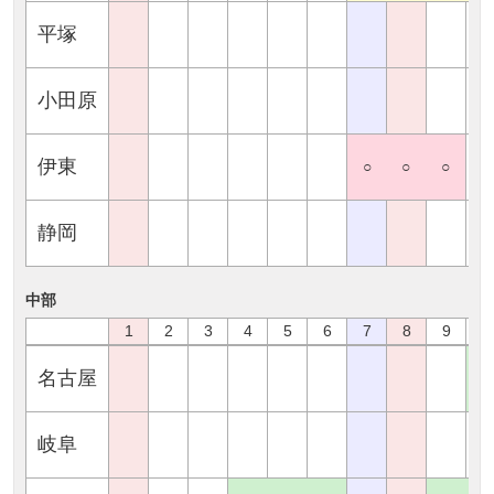
平塚
小田原
伊東
○
○
○
静岡
中部
1
2
3
4
5
6
7
8
9
1
名古屋
○
岐阜