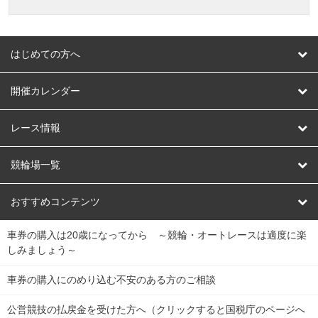
はじめての方へ
はじめての方へ
開催カレンダー
競輪
レース情報
オートレース
レース予想
競輪場一覧
競輪くじ
レース結果
北日本
函館競輪場
青森競輪場
いわき平競輪場
おすすめコンテンツ
車券の購入は20歳になってから ～競輪・オートレースは適度に楽
Dokanto!
キャリーオーバー一覧
関
競輪選手情報
弥彦競輪場
前橋競輪場
取手競輪場
宇都宮競輪場
しみましょう～
東
大宮競輪場
西武園競輪場
京王閣競輪場
立川競輪場
チャリロトプラザ
Perfecta Navi
車券の購入にのめり込む不安のある方のご相談
南
松戸競輪場
千葉競輪場
川崎競輪場
平塚競輪場
公営競技の払戻金を受けた方へ（クリックすると国税庁のページへ
netkeirin
関