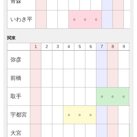
青森
いわき平
○
○
○
関東
1
2
3
4
5
6
7
8
9
1
弥彦
前橋
取手
○
○
○
宇都宮
○
○
○
大宮
○