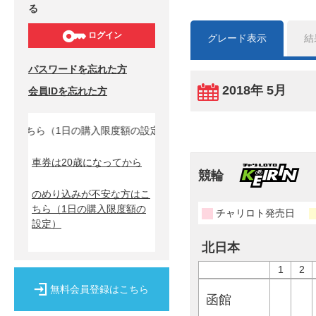
る
ログイン
グレード表示
結
パスワードを忘れた方
2018年 5月
会員IDを忘れた方
ちら（1日の購入限度額の設定）↓
車券は20歳になってから
競輪
のめり込みが不安な方はこ
ちら
（1日の購入限度額の
チャリロト発売日
設定）
北日本
1
2
無料会員登録はこちら
函館