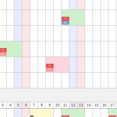
F2
MD
F2
G
F1
G
3
4
5
6
7
8
9
10
11
12
13
14
15
16
17
※