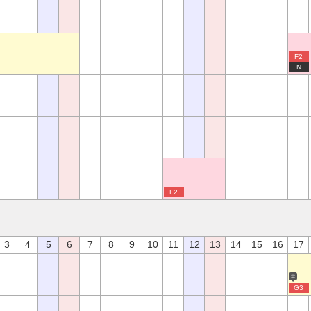
F2
N
F2
3
4
5
6
7
8
9
10
11
12
13
14
15
16
17
※
G3