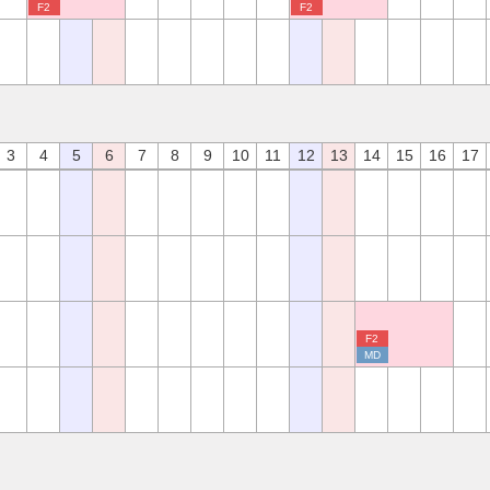
F2
F2
3
4
5
6
7
8
9
10
11
12
13
14
15
16
17
F2
MD