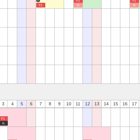
F2
F2
F1
G
G
3
4
5
6
7
8
9
10
11
12
13
14
15
16
17
F1
N