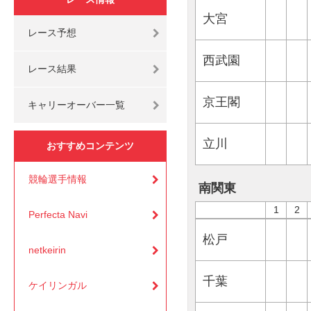
大宮
レース予想
西武園
レース結果
京王閣
キャリーオーバー一覧
立川
おすすめコンテンツ
競輪選手情報
南関東
1
2
Perfecta Navi
松戸
netkeirin
千葉
ケイリンガル