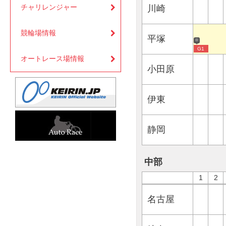
チャリレンジャー
川崎
競輪場情報
平塚
※
G1
オートレース場情報
小田原
伊東
静岡
中部
1
2
名古屋