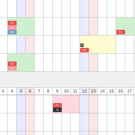
F2
G
MD
F1
※
G3
F2
G
3
4
5
6
7
8
9
10
11
12
13
14
15
16
17
F1
N