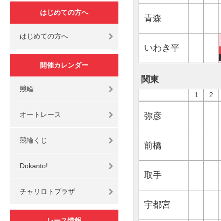
はじめての方へ
青森
はじめての方へ
いわき平
開催カレンダー
関東
競輪
1
2
オートレース
弥彦
競輪くじ
前橋
Dokanto!
取手
チャリロトプラザ
宇都宮
レース情報