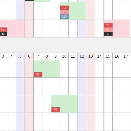
F2
G
MD
F1
F2
G
N
N
3
4
5
6
7
8
9
10
11
12
13
14
15
16
17
F2
F1