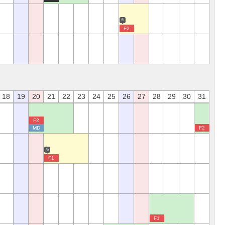
※
F2
18
19
20
21
22
23
24
25
26
27
28
29
30
31
F2
MD
F2
※
F1
F1