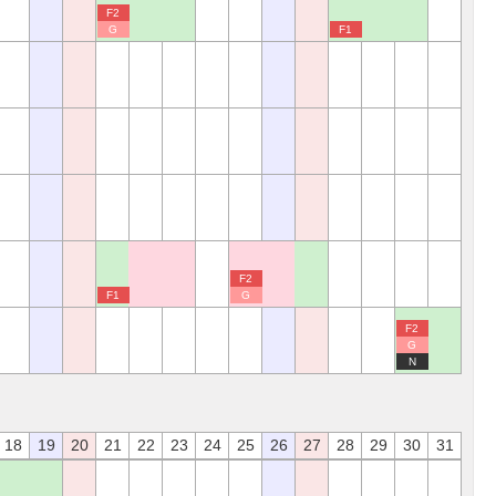
F2
G
F1
F2
F1
G
F2
G
N
18
19
20
21
22
23
24
25
26
27
28
29
30
31