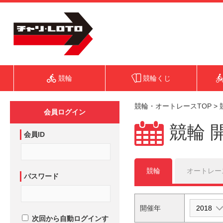
競輪
競輪くじ
競輪・オートレースTOP
>
会員ログイン
競輪 
会員ID
競輪
オートレー
パスワード
開催年
次回から自動ログインす