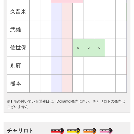
久留米
○
武雄
佐世保
○
○
○
別府
○
熊本
※1 ※の付いている開催日は、Dokanto!発売に伴い、チャリロトの発売は
ございません。
チャリロト