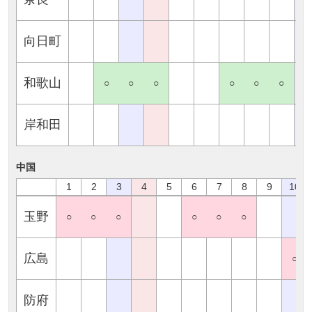
向日町
和歌山
○
○
○
○
○
○
岸和田
中国
1
2
3
4
5
6
7
8
9
10
玉野
○
○
○
○
○
○
広島
○
防府