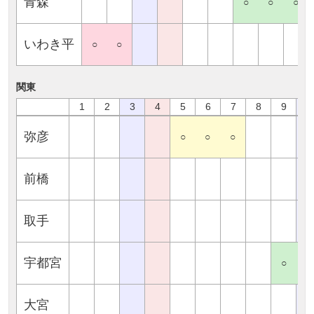
青森
○
○
○
いわき平
○
○
関東
1
2
3
4
5
6
7
8
9
1
弥彦
○
○
○
前橋
取手
宇都宮
○
○
大宮