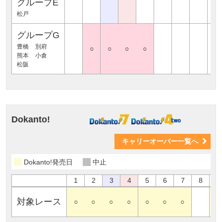
グループE
松戸
グループG
豊橋
別府
○
○
○
○
熊本
小倉
松阪
Dokanto!
キャリーオーバー一覧へ
Dokanto!発売日
中止
1
2
3
4
5
6
7
8
9
対象レース
○
○
○
○
○
○
○
○