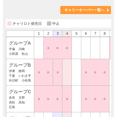
キャリーオーバー一覧へ
チャリロト発売日
中止
1
2
3
4
5
6
7
8
9
グループA
○
○
○
○
平塚
川崎
小田原
松山
グループB
伊東
静岡
○
○
○
○
○
○
千葉
いわき平
向日町
小松島
グループC
奈良
玉野
○
○
○
○
○
○
○
高松
高知
広島