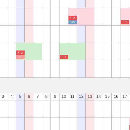
Ｆ２
MD
Ｆ１
Ｆ２
G
Ｆ１
3
4
5
6
7
8
9
10
11
12
13
14
15
16
17