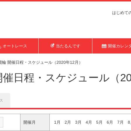
はじめて
オートレース
当たるんです
開催カレン
競輪 開催日程・スケジュール（2020年12月）
開催日程・スケジュール（20
ス
開催月
1月
2月
3月
4月
5月
6月
7月
8