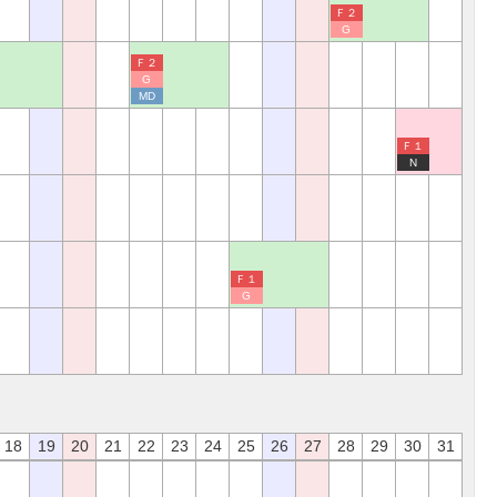
Ｆ２
G
Ｆ２
G
MD
Ｆ１
N
Ｆ１
G
18
19
20
21
22
23
24
25
26
27
28
29
30
31