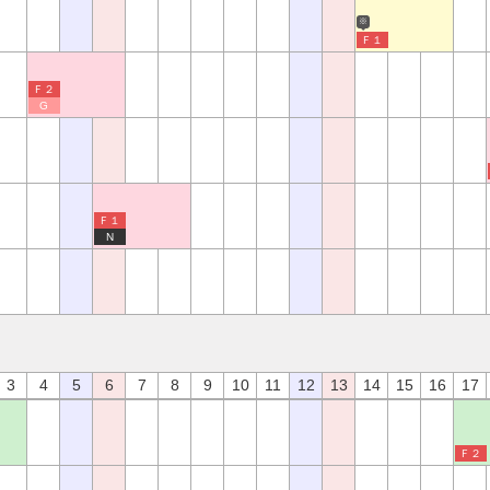
※
Ｆ１
Ｆ２
G
Ｆ１
N
3
4
5
6
7
8
9
10
11
12
13
14
15
16
17
Ｆ２