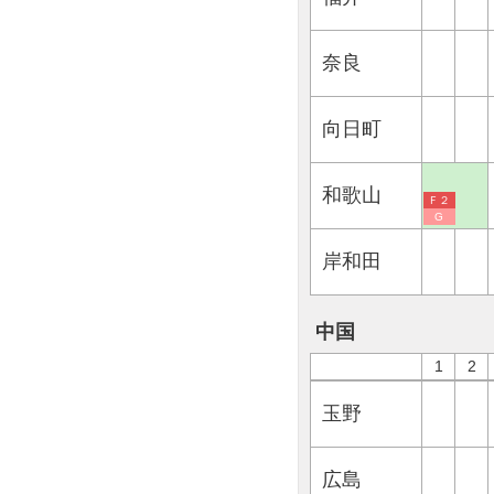
奈良
向日町
和歌山
Ｆ２
G
岸和田
中国
1
2
玉野
広島