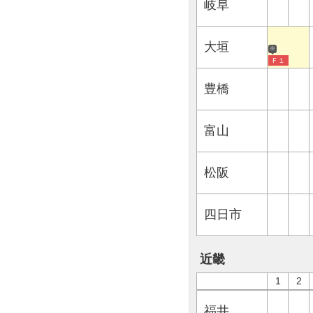
岐阜
大垣
※
Ｆ１
豊橋
富山
松阪
四日市
近畿
1
2
福井