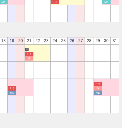
Mo
Ｇ３
Mo
18
19
20
21
22
23
24
25
26
27
28
29
30
31
※
Ｆ１
G
Ｆ２
Ｆ２
G
MD
MD