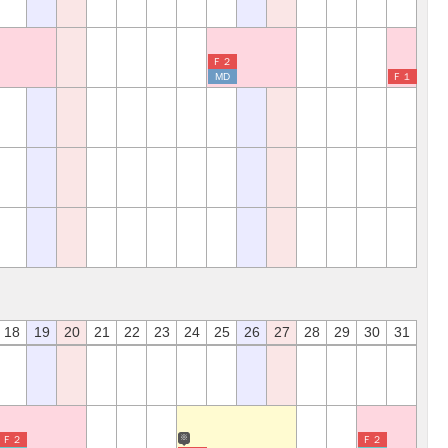
Ｆ２
MD
Ｆ１
18
19
20
21
22
23
24
25
26
27
28
29
30
31
※
Ｆ２
Ｆ２