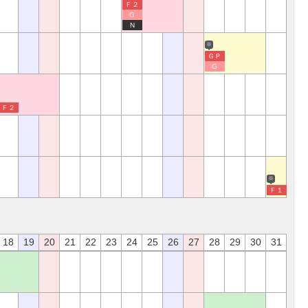
Ｆ２
G
N
※
ＧＰ
G
Ｆ２
※
Ｆ１
18
19
20
21
22
23
24
25
26
27
28
29
30
31