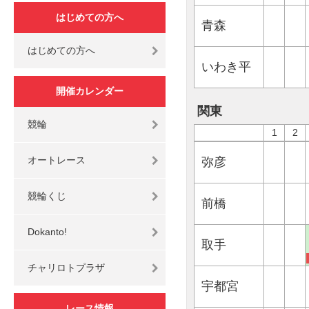
はじめての方へ
青森
はじめての方へ
いわき平
開催カレンダー
関東
競輪
1
2
オートレース
弥彦
競輪くじ
前橋
Dokanto!
取手
チャリロトプラザ
宇都宮
レース情報