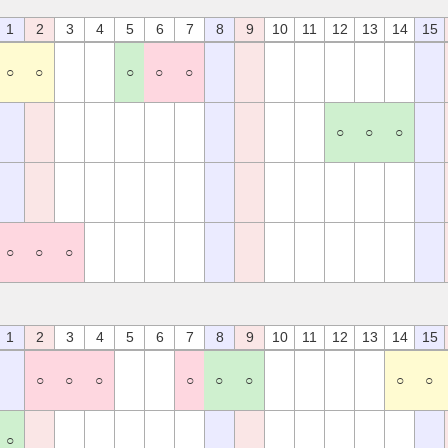
1
2
3
4
5
6
7
8
9
10
11
12
13
14
15
○
○
○
○
○
○
○
○
○
○
○
1
2
3
4
5
6
7
8
9
10
11
12
13
14
15
○
○
○
○
○
○
○
○
○