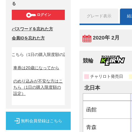
る
ログイン
グレード表示
結
パスワードを忘れた方
2020年 2月
会員IDを忘れた方
こちら（1日の購入限度額の設定）↓
競輪
車券は20歳になってから
チャリロト発売日
のめり込みが不安な方はこ
ちら
（1日の購入限度額の
北日本
設定）
函館
無料会員登録はこちら
青森