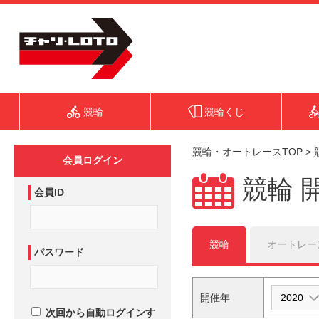
競輪
競輪くじ
競輪・オートレースTOP
>
会員ログイン
競輪 
会員ID
競輪
オートレー
パスワード
開催年
次回から自動ログインす