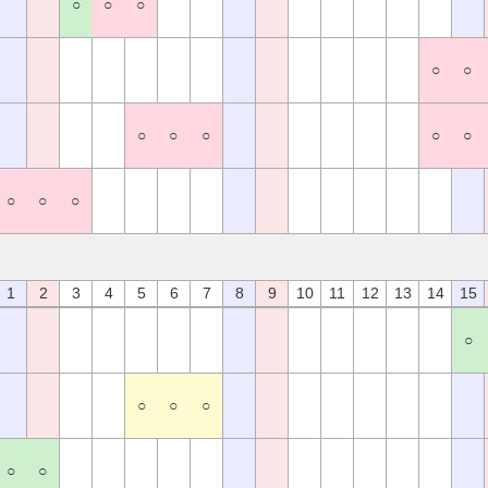
○
○
○
○
○
○
○
○
○
○
○
○
○
1
2
3
4
5
6
7
8
9
10
11
12
13
14
15
○
○
○
○
○
○