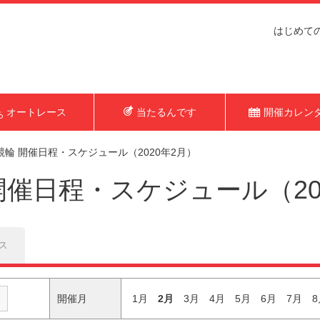
はじめて
オートレース
当たるんです
開催カレン
競輪 開催日程・スケジュール（2020年2月）
開催日程・スケジュール（20
ス
開催月
1月
2月
3月
4月
5月
6月
7月
8