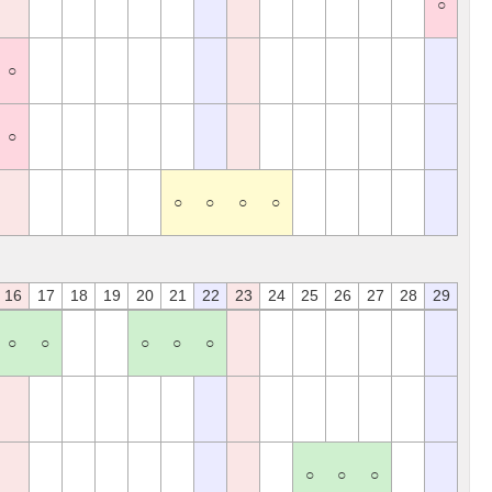
○
○
○
○
○
○
○
16
17
18
19
20
21
22
23
24
25
26
27
28
29
○
○
○
○
○
○
○
○