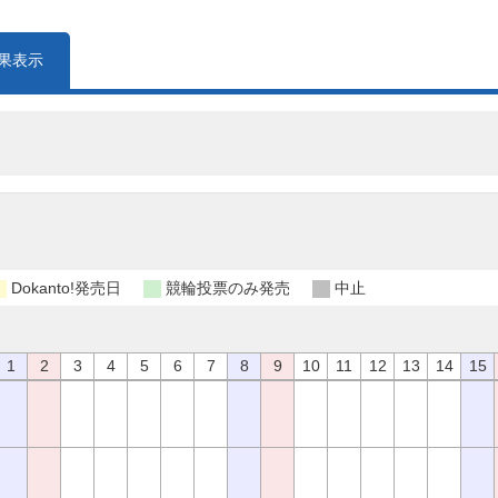
果表示
Dokanto!発売日
競輪投票のみ発売
中止
1
2
3
4
5
6
7
8
9
10
11
12
13
14
15