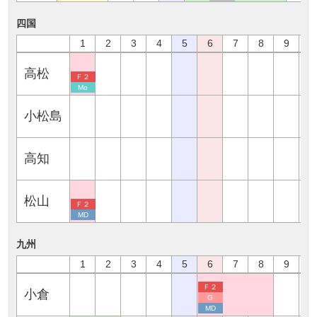
四国
1
2
3
4
5
6
7
8
9
1
高松
Ｆ２
Mo
小松島
高知
松山
Ｆ２
MD
九州
1
2
3
4
5
6
7
8
9
1
Ｆ２
小倉
G
MD