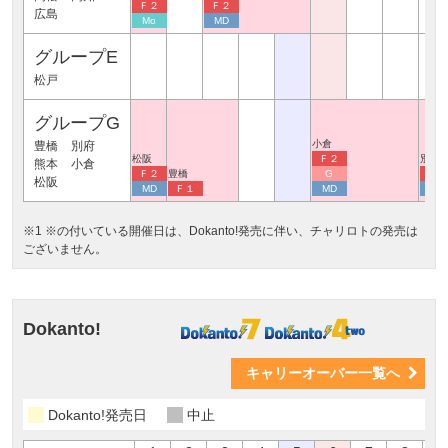
Ｆ２
Ｆ２
広島
Mo
MD
グループE
松戸
グループG
小倉
豊橋
別府
松阪
Ｆ２
別府
熊本
小倉
Ｆ２
豊橋
G
Ｆ２
松阪
MD
Ｆ１
MD
MD
※1 ※の付いている開催日は、Dokanto!発売に伴い、チャリロトの発売は
ございません。
Dokanto!
キャリーオーバー一覧へ
Dokanto!発売日
中止