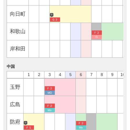
向日町
※
Ｇ３
和歌山
Ｆ２
G
岸和田
中国
1
2
3
4
5
6
7
8
9
10
玉野
Ｆ２
MD
広島
Ｆ２
Mo
防府
※
Ｆ２
Ｆ１
Mo