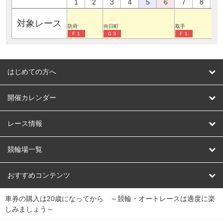
1
2
3
4
5
6
7
8
9
対象レース
防府
向日町
取手
Ｆ１
Ｇ３
Ｆ１
はじめての方へ
はじめての方へ
開催カレンダー
競輪
レース情報
オートレース
レース予想
競輪場一覧
競輪くじ
レース結果
北日本
函館競輪場
青森競輪場
いわき平競輪場
おすすめコンテンツ
車券の購入は20歳になってから ～競輪・オートレースは適度に楽
Dokanto!
キャリーオーバー一覧
関
競輪選手情報
弥彦競輪場
前橋競輪場
取手競輪場
宇都宮競輪場
しみましょう～
東
大宮競輪場
西武園競輪場
京王閣競輪場
立川競輪場