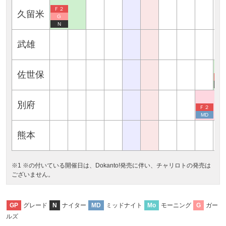
Ｆ２
久留米
G
N
武雄
佐世保
Ｆ
N
別府
Ｆ２
MD
熊本
※1 ※の付いている開催日は、Dokanto!発売に伴い、チャリロトの発売は
ございません。
グレード
ナイター
ミッドナイト
モーニング
ガー
GP
N
MD
Mo
G
ルズ