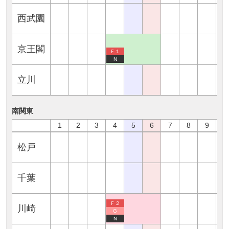
西武園
京王閣
Ｆ１
N
立川
南関東
1
2
3
4
5
6
7
8
9
1
松戸
千葉
Ｆ２
川崎
G
N