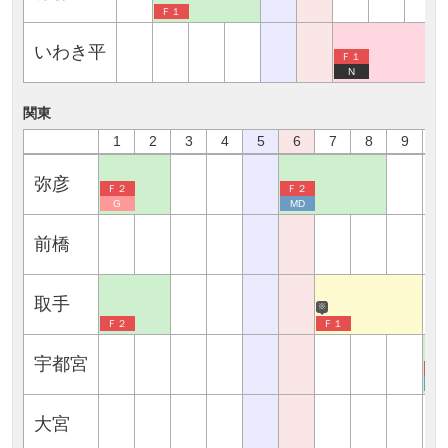
Ｆ１
いわき平
Ｆ１
N
関東
1
2
3
4
5
6
7
8
9
1
弥彦
Ｆ２
Ｆ２
G
MD
前橋
取手
※
Ｆ２
Ｆ１
宇都宮
Ｆ
M
大宮