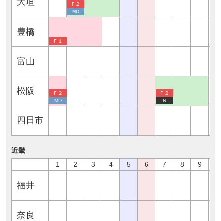
大垣
Ｆ２
MD
豊橋
Ｆ１
富山
松阪
Ｆ２
Ｆ２
MD
N
四日市
近畿
1
2
3
4
5
6
7
8
9
1
福井
奈良