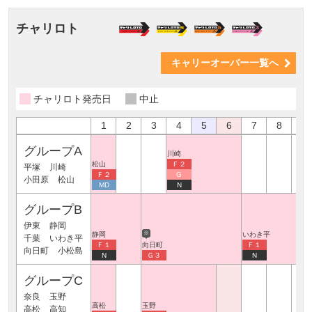
チャリロト
キャリーオーバー一覧へ
チャリロト発売日
中止
1
2
3
4
5
6
7
8
9
グループA
川崎
松山
Ｆ２
平塚
川崎
Ｆ２
G
小田原
松山
MD
N
グループB
伊東
静岡
※
静岡
いわき平
千葉
いわき平
Ｆ１
向日町
Ｆ１
向日町
小松島
N
Ｇ３
N
グループC
奈良
玉野
高松
玉野
高松
高知