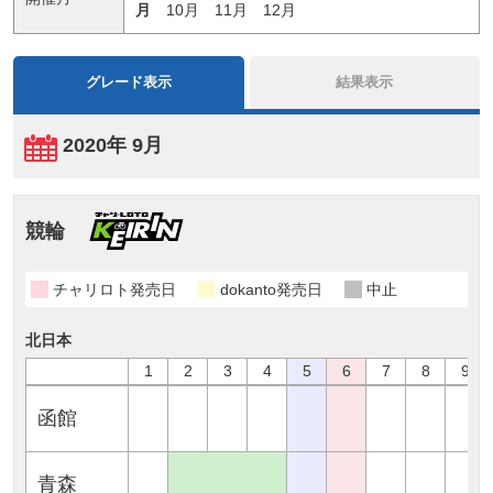
月
10月
11月
12月
グレード表示
結果表示
2020年 9月
競輪
チャリロト発売日
dokanto発売日
中止
北日本
1
2
3
4
5
6
7
8
9
函館
青森