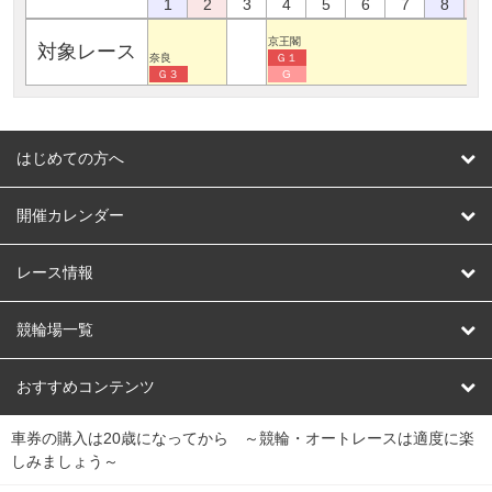
1
2
3
4
5
6
7
8
9
京王閣
対象レース
奈良
Ｇ１
Ｇ３
G
はじめての方へ
はじめての方へ
開催カレンダー
競輪
レース情報
オートレース
レース予想
競輪場一覧
競輪くじ
レース結果
北日本
函館競輪場
青森競輪場
いわき平競輪場
おすすめコンテンツ
車券の購入は20歳になってから ～競輪・オートレースは適度に楽
Dokanto!
キャリーオーバー一覧
関
競輪選手情報
弥彦競輪場
前橋競輪場
取手競輪場
宇都宮競輪場
しみましょう～
東
大宮競輪場
西武園競輪場
京王閣競輪場
立川競輪場