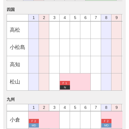
四国
1
2
3
4
5
6
7
8
9
1
高松
小松島
高知
松山
Ｆ１
N
九州
1
2
3
4
5
6
7
8
9
1
小倉
Ｆ２
Ｆ２
MD
MD