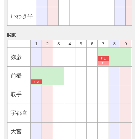
いわき平
関東
1
2
3
4
5
6
7
8
9
1
弥彦
Ｆ１
G
前橋
Ｆ２
取手
宇都宮
大宮