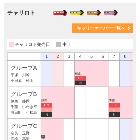
チャリロト
キャリーオーバー一覧へ
チャリロト発売日
中止
1
2
3
4
5
6
7
8
9
グループA
松山
平塚
川崎
Ｆ１
小田原
松山
N
グループB
静岡
伊東
伊東
静岡
Ｆ２
Ｆ２
千葉
いわき平
G
G
向日町
小松島
N
N
グループC
奈良
玉野
※
高松
高知