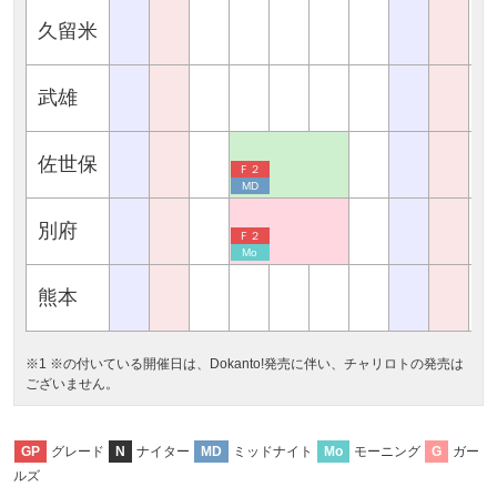
久留米
武雄
佐世保
Ｆ２
MD
別府
Ｆ２
Mo
熊本
※1 ※の付いている開催日は、Dokanto!発売に伴い、チャリロトの発売は
ございません。
グレード
ナイター
ミッドナイト
モーニング
ガー
GP
N
MD
Mo
G
ルズ