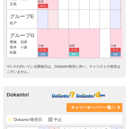
奈良
広島
Ｇ３
グループE
松戸
グループG
豊橋
別府
小倉
別府
小倉
熊本
小倉
Ｆ２
Ｆ２
Ｆ２
松阪
MD
Mo
MD
※1 ※の付いている開催日は、Dokanto!発売に伴い、チャリロトの発売は
ございません。
Dokanto!
キャリーオーバー一覧へ
Dokanto!発売日
中止