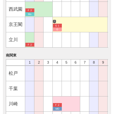
西武園
Ｆ２
Mo
※
京王閣
Ｇ１
G
立川
Ｆ２
南関東
1
2
3
4
5
6
7
8
9
1
松戸
千葉
川崎
Ｆ２
MD