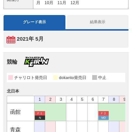
月
10月
11月
12月
グレード表示
結果表示
2021年 5月
競輪
チャリロト発売日
dokanto発売日
中止
北日本
1
2
3
4
5
6
7
8
9
函館
Ｆ１
Ｆ２
N
MD
青森