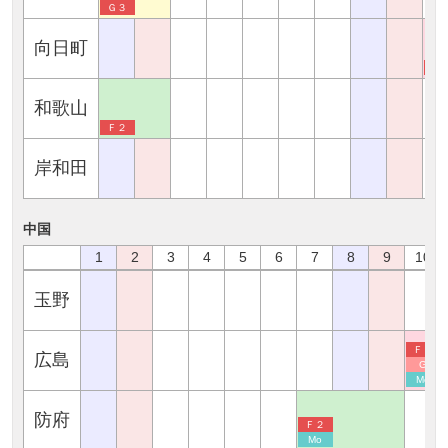
Ｇ３
向日町
Ｆ
和歌山
Ｆ２
岸和田
中国
1
2
3
4
5
6
7
8
9
10
玉野
Ｆ２
広島
G
Mo
防府
Ｆ２
Mo