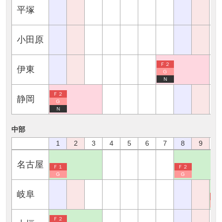
平塚
小田原
Ｆ２
伊東
G
N
Ｆ２
静岡
G
N
中部
1
2
3
4
5
6
7
8
9
1
名古屋
Ｆ１
Ｆ２
G
G
岐阜
Ｆ
G
Ｆ２