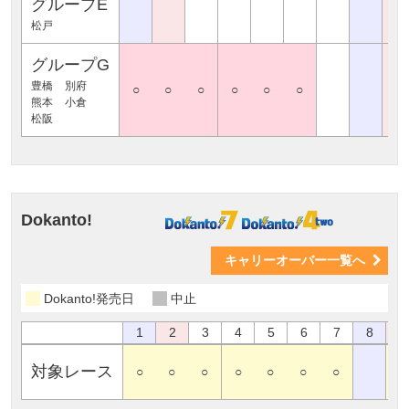
グループE
松戸
グループG
豊橋
別府
○
○
○
○
○
○
熊本
小倉
松阪
Dokanto!
キャリーオーバー一覧へ
Dokanto!発売日
中止
1
2
3
4
5
6
7
8
9
対象レース
○
○
○
○
○
○
○
○