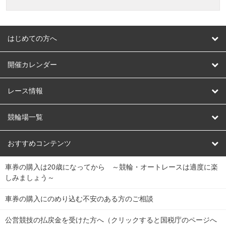
はじめての方へ
はじめての方へ
開催カレンダー
競輪
レース情報
オートレース
レース予想
競輪場一覧
競輪くじ
レース結果
北日本
函館競輪場
青森競輪場
いわき平競輪場
おすすめコンテンツ
車券の購入は20歳になってから ～競輪・オートレースは適度に楽
Dokanto!
キャリーオーバー一覧
関
競輪選手情報
弥彦競輪場
前橋競輪場
取手競輪場
宇都宮競輪場
しみましょう～
東
大宮競輪場
西武園競輪場
京王閣競輪場
立川競輪場
チャリロトプラザ
Perfecta Navi
車券の購入にのめり込む不安のある方のご相談
南
松戸競輪場
千葉競輪場
川崎競輪場
平塚競輪場
公営競技の払戻金を受けた方へ（クリックすると国税庁のページへ
netkeirin
関