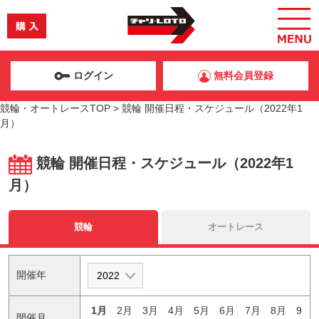
ログイン
無料会員登録
競輪・オートレースTOP
>
競輪 開催日程・スケジュール（2022年1
月）
競輪 開催日程・スケジュール（2022年1
月）
競輪
オートレース
開催年
1月
2月
3月
4月
5月
6月
7月
8月
9
開催月