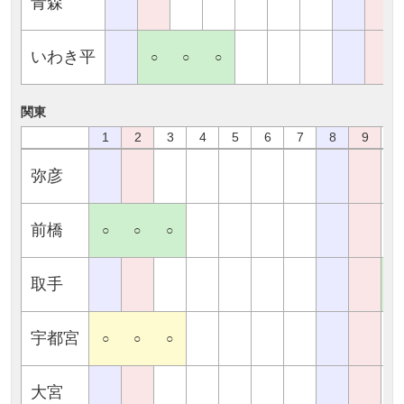
青森
いわき平
○
○
○
関東
1
2
3
4
5
6
7
8
9
1
弥彦
前橋
○
○
○
取手
○
宇都宮
○
○
○
大宮