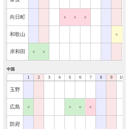
向日町
○
○
○
和歌山
○
○
岸和田
○
○
中国
1
2
3
4
5
6
7
8
9
10
玉野
広島
○
○
○
○
防府