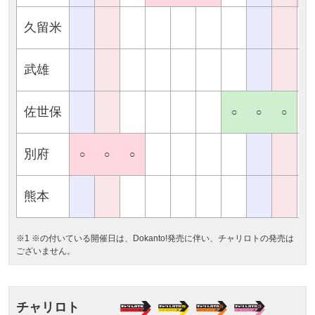
久留米
武雄
佐世保
○
○
○
別府
○
○
○
熊本
※1 ※の付いている開催日は、Dokanto!発売に伴い、チャリロトの発売は
ございません。
チャリロト