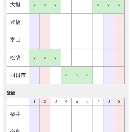
大垣
○
○
○
○
○
○
豊橋
富山
松阪
○
○
○
四日市
○
○
○
近畿
1
2
3
4
5
6
7
8
9
1
福井
奈良