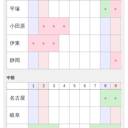
平塚
○
○
○
小田原
○
○
○
伊東
○
○
○
静岡
○
○
中部
1
2
3
4
5
6
7
8
9
1
名古屋
○
○
○
岐阜