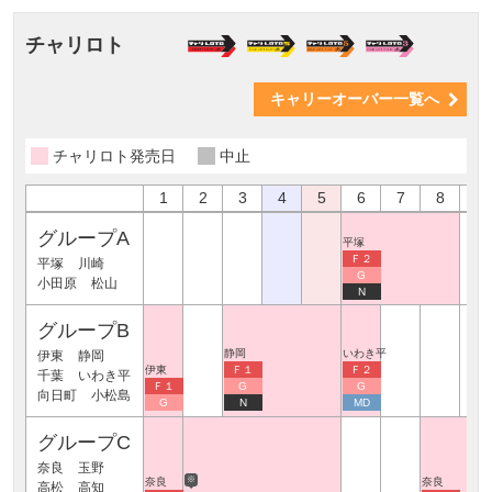
チャリロト
キャリーオーバー一覧へ
チャリロト発売日
中止
1
2
3
4
5
6
7
8
9
グループA
平塚
Ｆ２
平塚
川崎
G
小田原
松山
N
グループB
静岡
いわき平
伊東
静岡
伊東
Ｆ１
Ｆ２
千葉
いわき平
Ｆ１
G
G
向日町
小松島
G
N
MD
グループC
奈良
玉野
※
奈良
奈良
高松
高知