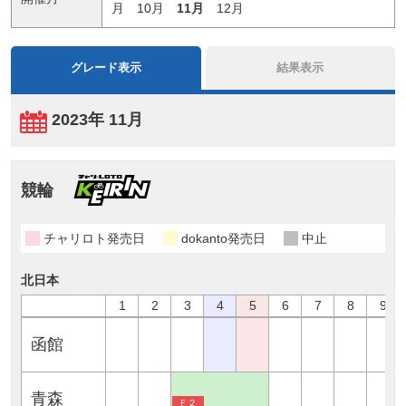
月
10月
11月
12月
グレード表示
結果表示
2023年 11月
競輪
チャリロト発売日
dokanto発売日
中止
北日本
1
2
3
4
5
6
7
8
9
函館
青森
Ｆ２