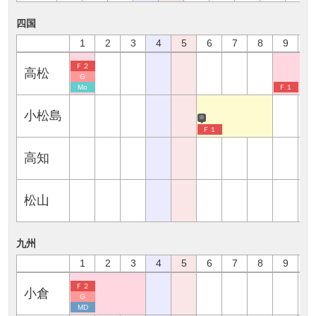
四国
1
2
3
4
5
6
7
8
9
1
Ｆ２
高松
G
Mo
Ｆ１
小松島
※
Ｆ１
高知
松山
九州
1
2
3
4
5
6
7
8
9
1
Ｆ２
小倉
G
MD