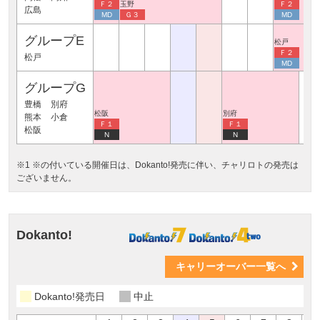
Ｆ２
玉野
Ｆ２
広島
MD
Ｇ３
MD
グループE
松戸
Ｆ２
松戸
MD
グループG
豊橋
別府
松阪
別府
熊本
小倉
Ｆ１
Ｆ１
松阪
N
N
※1 ※の付いている開催日は、Dokanto!発売に伴い、チャリロトの発売は
ございません。
Dokanto!
キャリーオーバー一覧へ
Dokanto!発売日
中止