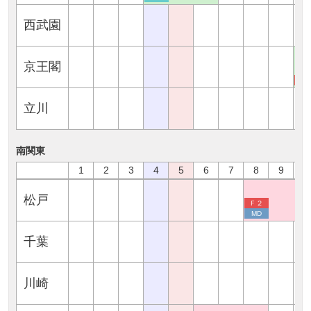
西武園
京王閣
Ｆ
立川
南関東
1
2
3
4
5
6
7
8
9
1
松戸
Ｆ２
MD
千葉
川崎