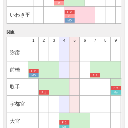
G
Ｆ２
いわき平
G
MD
関東
1
2
3
4
5
6
7
8
9
1
弥彦
前橋
Ｆ２
MD
Ｆ１
取手
Ｆ２
Ｆ１
Mo
宇都宮
大宮
Ｆ２
Mo