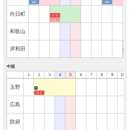
MD
MD
向日町
Ｆ２
G
和歌山
岸和田
Ｆ
G
中国
1
2
3
4
5
6
7
8
9
10
玉野
※
Ｇ３
広島
防府