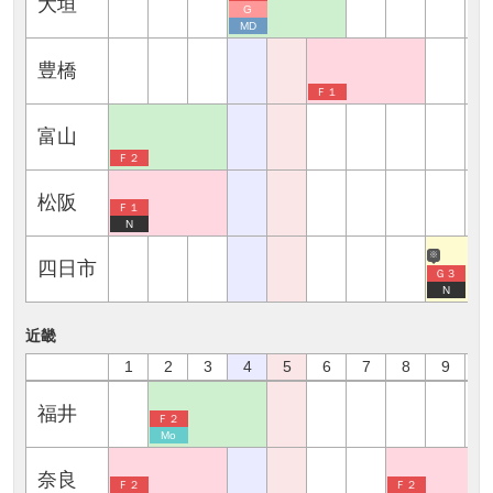
大垣
G
MD
豊橋
Ｆ１
富山
Ｆ２
松阪
Ｆ１
N
※
四日市
Ｇ３
N
近畿
1
2
3
4
5
6
7
8
9
1
福井
Ｆ２
Mo
奈良
Ｆ２
Ｆ２