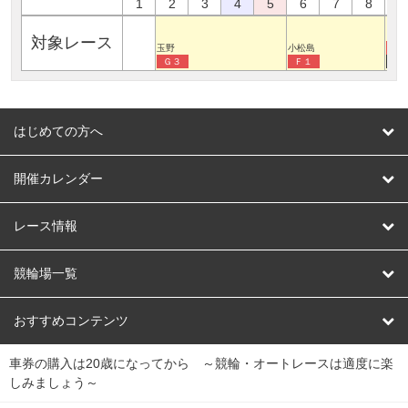
1
2
3
4
5
6
7
8
9
四日
対象レース
玉野
小松島
Ｇ
Ｇ３
Ｆ１
N
はじめての方へ
はじめての方へ
開催カレンダー
競輪
レース情報
オートレース
レース予想
競輪場一覧
競輪くじ
レース結果
北日本
函館競輪場
青森競輪場
いわき平競輪場
おすすめコンテンツ
車券の購入は20歳になってから ～競輪・オートレースは適度に楽
Dokanto!
キャリーオーバー一覧
関
競輪選手情報
弥彦競輪場
前橋競輪場
取手競輪場
宇都宮競輪場
しみましょう～
東
大宮競輪場
西武園競輪場
京王閣競輪場
立川競輪場