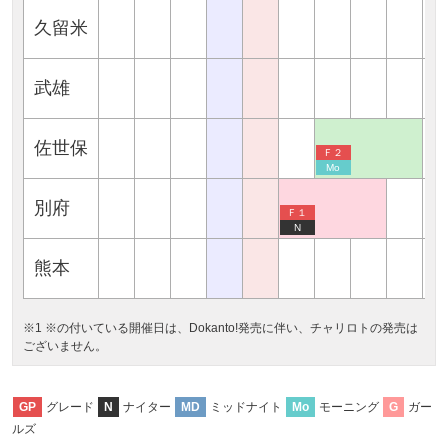
久留米
武雄
佐世保
Ｆ２
Mo
別府
Ｆ１
N
熊本
※1 ※の付いている開催日は、Dokanto!発売に伴い、チャリロトの発売は
ございません。
グレード
ナイター
ミッドナイト
モーニング
ガー
GP
N
MD
Mo
G
ルズ