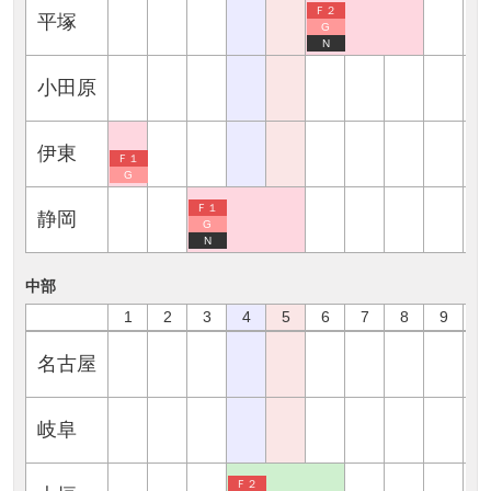
Ｆ２
平塚
G
N
小田原
伊東
Ｆ１
G
Ｆ１
静岡
G
N
中部
1
2
3
4
5
6
7
8
9
1
名古屋
岐阜
Ｆ２