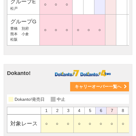
グループE
○
○
○
松戸
グループG
豊橋
別府
○
○
○
○
○
○
熊本
小倉
松阪
Dokanto!
キャリーオーバー一覧へ
Dokanto!発売日
中止
1
2
3
4
5
6
7
8
9
対象レース
○
○
○
○
○
○
○
○
○