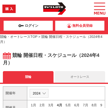
ログイン
無料会員登録
競輪・オートレースTOP
>
競輪 開催日程・スケジュール（2024年4
月）
競輪 開催日程・スケジュール（2024年4
月）
競輪
オートレース
開催年
1月
2月
3月
4月
5月
6月
7月
8月
9
開催月