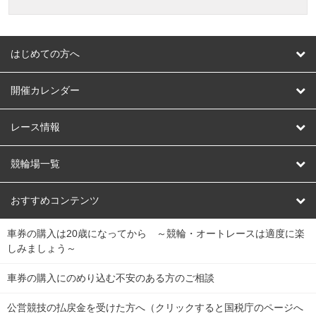
はじめての方へ
はじめての方へ
開催カレンダー
競輪
レース情報
オートレース
レース予想
競輪場一覧
競輪くじ
レース結果
北日本
函館競輪場
青森競輪場
いわき平競輪場
おすすめコンテンツ
車券の購入は20歳になってから ～競輪・オートレースは適度に楽
Dokanto!
キャリーオーバー一覧
関
競輪選手情報
弥彦競輪場
前橋競輪場
取手競輪場
宇都宮競輪場
しみましょう～
東
大宮競輪場
西武園競輪場
京王閣競輪場
立川競輪場
チャリロトプラザ
Perfecta Navi
車券の購入にのめり込む不安のある方のご相談
南
松戸競輪場
千葉競輪場
川崎競輪場
平塚競輪場
公営競技の払戻金を受けた方へ（クリックすると国税庁のページへ
netkeirin
関