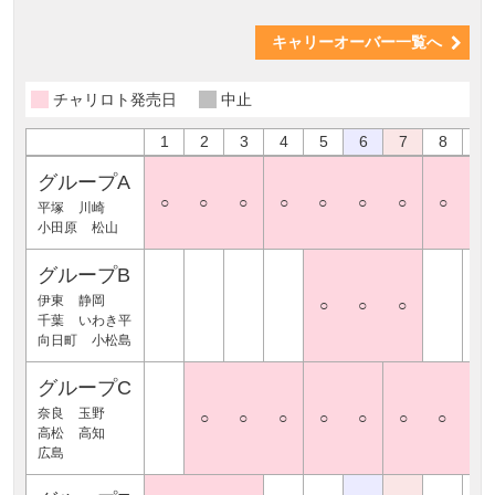
キャリーオーバー一覧へ
チャリロト発売日
中止
1
2
3
4
5
6
7
8
9
グループA
○
○
○
○
○
○
○
○
○
平塚
川崎
小田原
松山
グループB
伊東
静岡
○
○
○
千葉
いわき平
向日町
小松島
グループC
奈良
玉野
○
○
○
○
○
○
○
○
高松
高知
広島